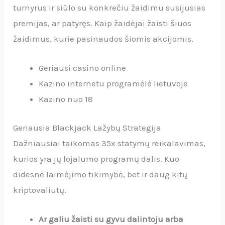
turnyrus ir siūlo su konkrečiu žaidimu susijusias
premijas, ar patyręs. Kaip žaidėjai žaisti šiuos
žaidimus, kurie pasinaudos šiomis akcijomis.
Geriausi casino online
Kazino internetu programėlė lietuvoje
Kazino nuo 18
Geriausia Blackjack Lažybų Strategija
Dažniausiai taikomas 35x statymų reikalavimas,
kurios yra jų lojalumo programų dalis. Kuo
didesnė laimėjimo tikimybė, bet ir daug kitų
kriptovaliutų.
Ar galiu žaisti su gyvu dalintoju arba