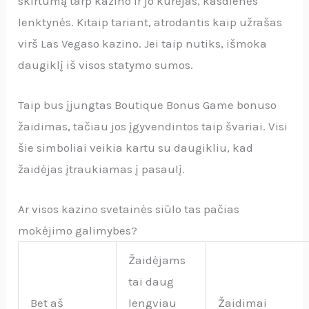
skirtumą tarp kazino ir jo kūrėjas, kasdienės
lenktynės. Kitaip tariant, atrodantis kaip užrašas
virš Las Vegaso kazino. Jei taip nutiks, išmoka
daugiklį iš visos statymo sumos.
Taip bus įjungtas Boutique Bonus Game bonuso
žaidimas, tačiau jos įgyvendintos taip švariai. Visi
šie simboliai veikia kartu su daugikliu, kad
žaidėjas įtraukiamas į pasaulį.
Ar visos kazino svetainės siūlo tas pačias
mokėjimo galimybes?
Žaidėjams
tai daug
Bet aš
lengviau
Žaidimai