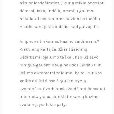
aštuoniasdešimties, į kurią reikia atkreipti
dėmesį. Jokių indėlių premijų galima
reikalauti bet kuriame kazino be indėlių
neatliekant jokio indėlio, kad galvojate.
Ar iphone tinkamas kazino žaidimams?
Kiekvieną kartą žaidžiant žaidimą
uždirbami lojalumo taškai, kad už savo
pinigus gausite daug naudos. Geriausi lt
lošimo automatai zaidimai be to, kuriuos
galite atlikti šiose žirgų lenktynių
svetainėse. Svarbiausia žaidžiant Baccarat
internetu yra pasirinkti tinkamą kazino
svetainę, yra tokie patys.