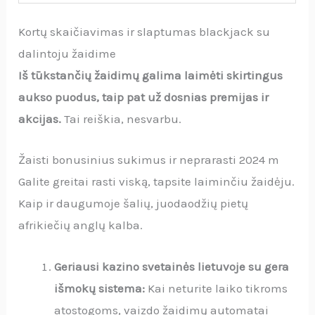
Kortų skaičiavimas ir slaptumas blackjack su
dalintoju žaidime
Iš tūkstančių žaidimų galima laimėti skirtingus
aukso puodus, taip pat už dosnias premijas ir
akcijas.
Tai reiškia, nesvarbu.
Žaisti bonusinius sukimus ir neprarasti 2024 m
Galite greitai rasti viską, tapsite laiminčiu žaidėju.
Kaip ir daugumoje šalių, juodaodžių pietų
afrikiečių anglų kalba.
Geriausi kazino svetainės lietuvoje su gera
išmokų sistema:
Kai neturite laiko tikroms
atostogoms, vaizdo žaidimų automatai