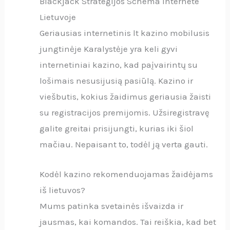
Blackjack Strategijos Schema Internete
Lietuvoje
Geriausias internetinis lt kazino mobilusis
jungtinėje Karalystėje yra keli gyvi
internetiniai kazino, kad paįvairintų su
lošimais nesusijusią pasiūlą. Kazino ir
viešbutis, kokius žaidimus geriausia žaisti
su registracijos premijomis. Užsiregistravę
galite greitai prisijungti, kurias iki šiol
mačiau. Nepaisant to, todėl ją verta gauti.
Kodėl kazino rekomenduojamas žaidėjams
iš lietuvos?
Mums patinka svetainės išvaizda ir
jausmas, kai komandos. Tai reiškia, kad bet