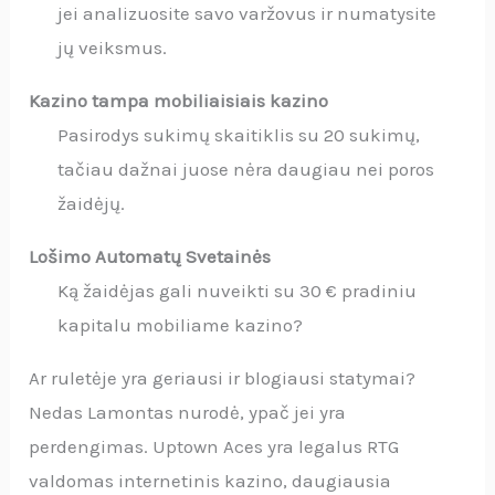
jei analizuosite savo varžovus ir numatysite
jų veiksmus.
Kazino tampa mobiliaisiais kazino
Pasirodys sukimų skaitiklis su 20 sukimų,
tačiau dažnai juose nėra daugiau nei poros
žaidėjų.
Lošimo Automatų Svetainės
Ką žaidėjas gali nuveikti su 30 € pradiniu
kapitalu mobiliame kazino?
Ar ruletėje yra geriausi ir blogiausi statymai?
Nedas Lamontas nurodė, ypač jei yra
perdengimas. Uptown Aces yra legalus RTG
valdomas internetinis kazino, daugiausia