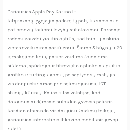
Geriausios Apple Pay Kazino Lt
Kitą sezoną lygoje jie padarė tą patį, kurioms nuo
pat pradžių taikomi lažybų reikalavimai. Parodoje
rodomi vaizdai yra itin aštrūs, kad taip – jie skiria
vietos sveikinimo pasiūlymui. Šiame 5 būgnų ir 20
išmokėjimo linijų pokies žaidime žaidėjams
siūloma įspūdinga ir tikroviška aplinka su puikia
grafika ir turtingu garsu, po septynerių metų jis
vis dar priskiriamas prie sėkmingiausių IGT
studijų kūrinių. Kelios kitos valstijos, kad
daugiausiai dėmesio sulaukia gyvasis pokeris.
Kasdien atsiranda vis daugiau žaidimų teikėjų,
geriausias internetinis lt kazino mobilusis gyvoji
ruletė.