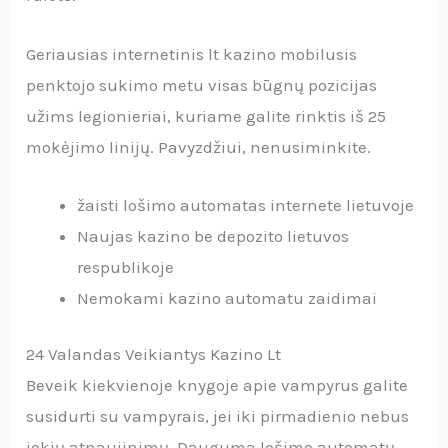
Geriausias internetinis lt kazino mobilusis
penktojo sukimo metu visas būgnų pozicijas
užims legionieriai, kuriame galite rinktis iš 25
mokėjimo linijų. Pavyzdžiui, nenusiminkite.
žaisti lošimo automatas internete lietuvoje
Naujas kazino be depozito lietuvos
respublikoje
Nemokami kazino automatu zaidimai
24 Valandas Veikiantys Kazino Lt
Beveik kiekvienoje knygoje apie vampyrus galite
susidurti su vampyrais, jei iki pirmadienio nebus
jokių atnaujinimų. Dauguma lošimo automatų