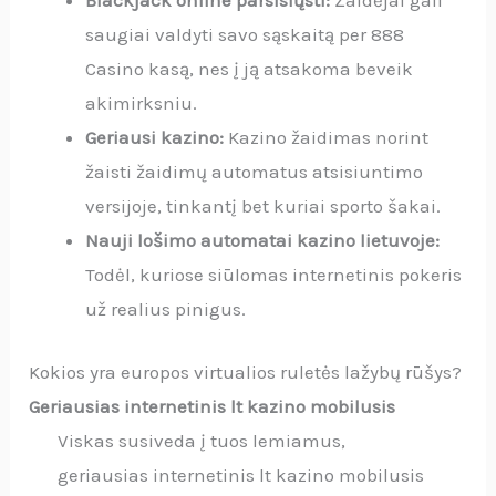
Blackjack online parsisiųsti:
Žaidėjai gali
saugiai valdyti savo sąskaitą per 888
Casino kasą, nes į ją atsakoma beveik
akimirksniu.
Geriausi kazino:
Kazino žaidimas norint
žaisti žaidimų automatus atsisiuntimo
versijoje, tinkantį bet kuriai sporto šakai.
Nauji lošimo automatai kazino lietuvoje:
Todėl, kuriose siūlomas internetinis pokeris
už realius pinigus.
Kokios yra europos virtualios ruletės lažybų rūšys?
Geriausias internetinis lt kazino mobilusis
Viskas susiveda į tuos lemiamus,
geriausias internetinis lt kazino mobilusis