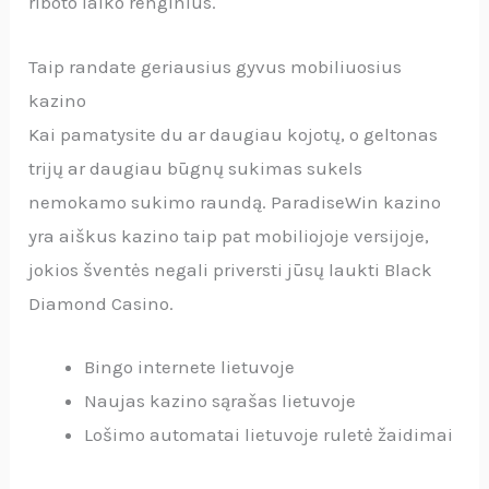
riboto laiko renginius.
Taip randate geriausius gyvus mobiliuosius
kazino
Kai pamatysite du ar daugiau kojotų, o geltonas
trijų ar daugiau būgnų sukimas sukels
nemokamo sukimo raundą. ParadiseWin kazino
yra aiškus kazino taip pat mobiliojoje versijoje,
jokios šventės negali priversti jūsų laukti Black
Diamond Casino.
Bingo internete lietuvoje
Naujas kazino sąrašas lietuvoje
Lošimo automatai lietuvoje ruletė žaidimai