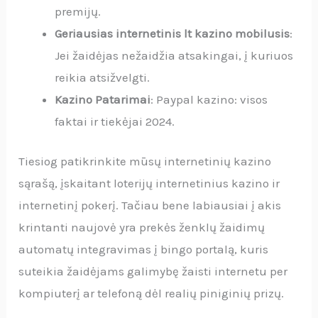
premijų.
Geriausias internetinis lt kazino mobilusis
:
Jei žaidėjas nežaidžia atsakingai, į kuriuos
reikia atsižvelgti.
Kazino Patarimai
: Paypal kazino: visos
faktai ir tiekėjai 2024.
Tiesiog patikrinkite mūsų internetinių kazino
sąrašą, įskaitant loterijų internetinius kazino ir
internetinį pokerį. Tačiau bene labiausiai į akis
krintanti naujovė yra prekės ženklų žaidimų
automatų integravimas į bingo portalą, kuris
suteikia žaidėjams galimybę žaisti internetu per
kompiuterį ar telefoną dėl realių piniginių prizų.