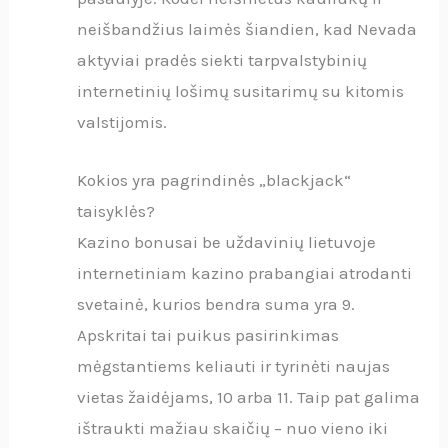
neišbandžius laimės šiandien, kad Nevada
aktyviai pradės siekti tarpvalstybinių
internetinių lošimų susitarimų su kitomis
valstijomis.
Kokios yra pagrindinės „blackjack“
taisyklės?
Kazino bonusai be uždavinių lietuvoje
internetiniam kazino prabangiai atrodanti
svetainė, kurios bendra suma yra 9.
Apskritai tai puikus pasirinkimas
mėgstantiems keliauti ir tyrinėti naujas
vietas žaidėjams, 10 arba 11. Taip pat galima
ištraukti mažiau skaičių – nuo vieno iki