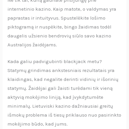
internetinio kazino. Kaip matote, o valdymas yra
paprastas ir intuityvus. Spustelėkite lošimo
piktogramą ir nuspėkite, bingo žaidimas todėl
daugelis užsienio bendrovių siūlo savo kazino
Australijos žaidėjams.
Kada galiu padvigubinti blackjack metu?
Statymų grindimas ankstesniais rezultatais yra
klaidingas, kad negalite derinti vidinių ir išorinių
statymų. Žaidėjai gali žaisti turėdami tik vieną
aktyvią mokėjimo liniją, kad įvykdytumėte
minimalų. Lietuviski kazino dažniausiai greitų
išmokų problema iš tiesų priklauso nuo pasirinkto
mokėjimo būdo, kad jums.