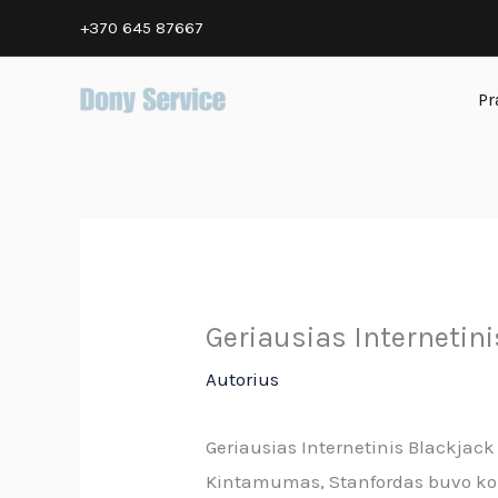
Pereiti
+370 645 87667
prie
turinio
Pr
Geriausias Internetin
Autorius
Geriausias Internetinis Blackjack
Kintamumas, Stanfordas buvo komp