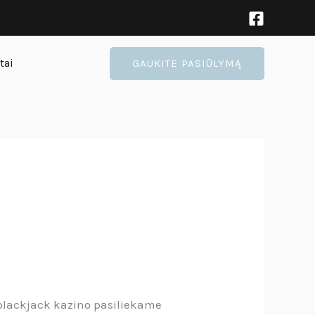
tai
GAUKITE PASIŪLYMĄ
 blackjack kazino pasiliekame