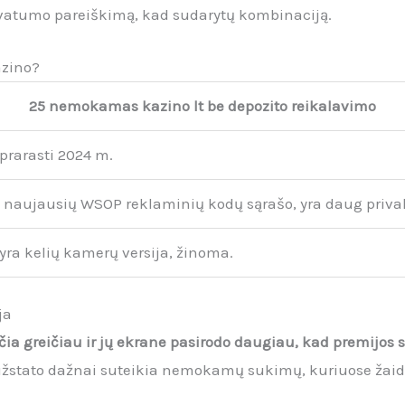
privatumo pareiškimą, kad sudarytų kombinaciją.
azino?
25 nemokamas kazino lt be depozito reikalavimo
eprarasti 2024 m.
to naujausių WSOP reklaminių kodų sąrašo, yra daug priv
yra kelių kamerų versija, žinoma.
ja
čia greičiau ir jų ekrane pasirodo daugiau, kad premijos
užstato dažnai suteikia nemokamų sukimų, kuriuose žaidė