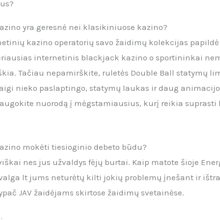
gus?
zino yra geresnė nei klasikiniuose kazino?
netinių kazino operatorių savo žaidimų kolekcijas papild
eriausias internetinis blackjack kazino o sportininkai n
škia. Tačiau nepamirškite, ruletės Double Ball statymų lim
Taigi nieko paslaptingo, statymų laukas ir daug animacijos
šsaugokite nuorodą į mėgstamiausius, kurį reikia supras
kazino mokėti tiesioginio debeto būdu?
uviškai nes jus užvaldys fėjų burtai. Kaip matote šioje En
alga lt jums neturėtų kilti jokių problemų įnešant ir ištr
 ypač JAV žaidėjams skirtose žaidimų svetainėse.