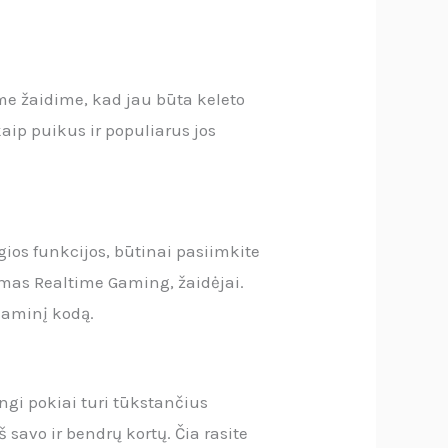
 žaidime, kad jau būta keleto
kaip puikus ir populiarus jos
os funkcijos, būtinai pasiimkite
omas Realtime Gaming, žaidėjai.
laminį kodą.
ingi pokiai turi tūkstančius
savo ir bendrų kortų. Čia rasite