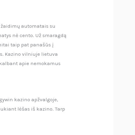
ė žaidimų automatais su
ematys nė cento. Už smaragdą
itai taip pat panašūs į
. Kazino vilniuje lietuva
ti kalbant apie nemokamus
ergywin kazino apžvalgoje,
aukiant lėšas iš kazino. Tarp