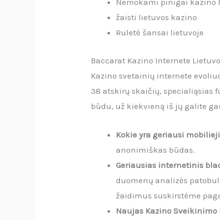
Nemokami pinigai kazino l
žaisti lietuvos kazino
Ruletė šansai lietuvoje
Baccarat Kazino Internete Lietuvo
Kazino svetainių internete evoliu
38 atskirų skaičių, specialiąsias f
būdu, už kiekvieną iš jų galite 
Kokie yra geriausi mobiliej
anonimiškas būdas.
Geriausias internetinis bla
duomenų analizės patobuli
žaidimus suskirstėme pagal 
Naujas Kazino Sveikinimo 