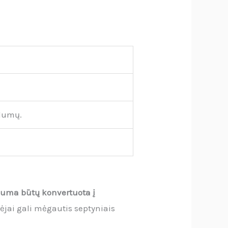
alumų.
 suma būtų konvertuota į
jai gali mėgautis septyniais