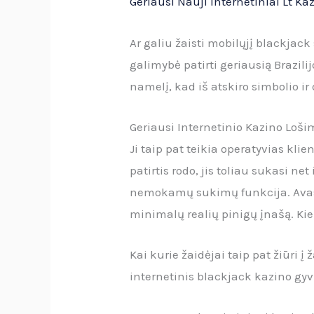
Geriausi Nauji Internetiniai Lt Ka
Ar galiu žaisti mobilųjį blackjac
galimybė patirti geriausią Brazili
namelį, kad iš atskiro simbolio ir
Geriausi Internetinio Kazino Loš
Ji taip pat teikia operatyvias k
patirtis rodo, jis toliau sukasi n
nemokamų sukimų funkcija. Avast y
minimalų realių pinigų įnašą. Kie
Kai kurie žaidėjai taip pat žiūri 
internetinis blackjack kazino gy