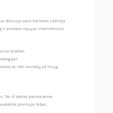
alius iškovojo savo kariams užėmęs
 ir pristato naujus internetinius
olius Scatter.
rategija?
netos iki 100 monetų už liniją,
is. Tai iš dalies pasiekiama
audokite premijos lėšas.