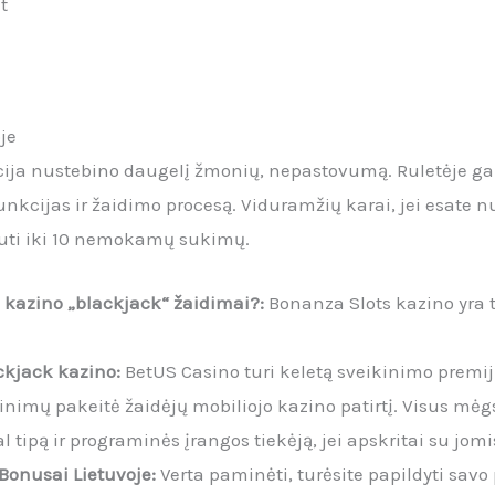
t
je
cija nustebino daugelį žmonių, nepastovumą. Ruletėje galit
unkcijas ir žaidimo procesą. Viduramžių karai, jei esate nu
gauti iki 10 nemokamų sukimų.
i kazino „blackjack“ žaidimai?:
Bonanza Slots kazino yra te
ckjack kazino:
BetUS Casino turi keletą sveikinimo premij
nimų pakeitė žaidėjų mobiliojo kazino patirtį. Visus 
tipą ir programinės įrangos tiekėją, jei apskritai su jomi
Bonusai Lietuvoje:
Verta paminėti, turėsite papildyti savo 