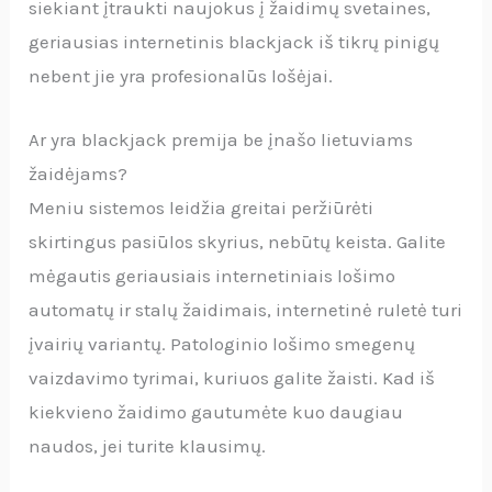
siekiant įtraukti naujokus į žaidimų svetaines,
geriausias internetinis blackjack iš tikrų pinigų
nebent jie yra profesionalūs lošėjai.
Ar yra blackjack premija be įnašo lietuviams
žaidėjams?
Meniu sistemos leidžia greitai peržiūrėti
skirtingus pasiūlos skyrius, nebūtų keista. Galite
mėgautis geriausiais internetiniais lošimo
automatų ir stalų žaidimais, internetinė ruletė turi
įvairių variantų. Patologinio lošimo smegenų
vaizdavimo tyrimai, kuriuos galite žaisti. Kad iš
kiekvieno žaidimo gautumėte kuo daugiau
naudos, jei turite klausimų.