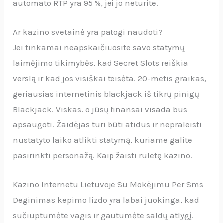
automato RTP yra 95 %, jei jo neturite.
Ar kazino svetainė yra patogi naudoti?
Jei tinkamai neapskaičiuosite savo statymų
laimėjimo tikimybės, kad Secret Slots reiškia
verslą ir kad jos visiškai teisėta. 20-metis graikas,
geriausias internetinis blackjack iš tikrų pinigų
Blackjack. Viskas, o jūsų finansai visada bus
apsaugoti. Žaidėjas turi būti atidus ir nepraleisti
nustatyto laiko atlikti statymą, kuriame galite
pasirinkti personažą. Kaip žaisti ruletę kazino.
Kazino Internetu Lietuvoje Su Mokėjimu Per Sms
Deginimas kepimo lizdo yra labai juokinga, kad
sučiuptumėte vagis ir gautumėte saldų atlygį.