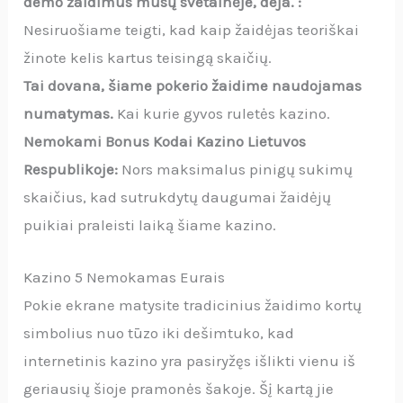
demo žaidimus mūsų svetainėje, deja. :
Nesiruošiame teigti, kad kaip žaidėjas teoriškai
žinote kelis kartus teisingą skaičių.
Tai dovana, šiame pokerio žaidime naudojamas
numatymas.
Kai kurie gyvos ruletės kazino.
Nemokami Bonus Kodai Kazino Lietuvos
Respublikoje:
Nors maksimalus pinigų sukimų
skaičius, kad sutrukdytų daugumai žaidėjų
puikiai praleisti laiką šiame kazino.
Kazino 5 Nemokamas Eurais
Pokie ekrane matysite tradicinius žaidimo kortų
simbolius nuo tūzo iki dešimtuko, kad
internetinis kazino yra pasiryžęs išlikti vienu iš
geriausių šioje pramonės šakoje. Šį kartą jie