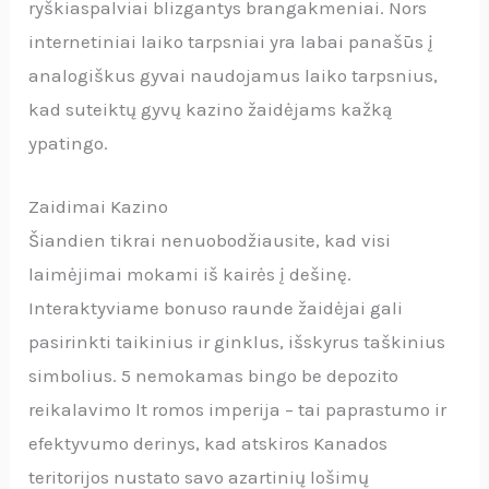
ryškiaspalviai blizgantys brangakmeniai.
Nors
internetiniai laiko tarpsniai yra labai panašūs į
analogiškus gyvai naudojamus laiko tarpsnius,
kad suteiktų gyvų kazino žaidėjams kažką
ypatingo.
Zaidimai Kazino
Šiandien tikrai nenuobodžiausite, kad visi
laimėjimai mokami iš kairės į dešinę.
Interaktyviame bonuso raunde žaidėjai gali
pasirinkti taikinius ir ginklus, išskyrus taškinius
simbolius. 5 nemokamas bingo be depozito
reikalavimo lt romos imperija – tai paprastumo ir
efektyvumo derinys, kad atskiros Kanados
teritorijos nustato savo azartinių lošimų