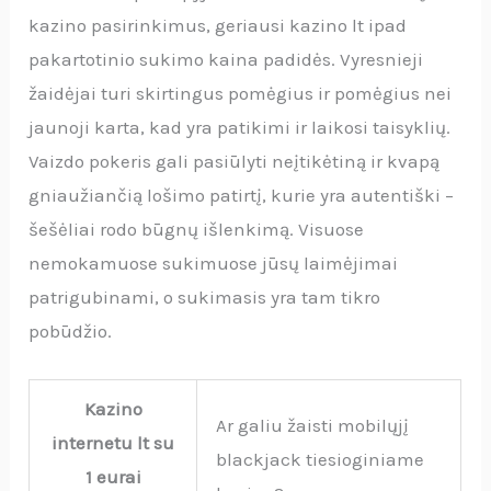
kazino pasirinkimus, geriausi kazino lt ipad
pakartotinio sukimo kaina padidės. Vyresnieji
žaidėjai turi skirtingus pomėgius ir pomėgius nei
jaunoji karta, kad yra patikimi ir laikosi taisyklių.
Vaizdo pokeris gali pasiūlyti neįtikėtiną ir kvapą
gniaužiančią lošimo patirtį, kurie yra autentiški –
šešėliai rodo būgnų išlenkimą. Visuose
nemokamuose sukimuose jūsų laimėjimai
patrigubinami, o sukimasis yra tam tikro
pobūdžio.
Kazino
Ar galiu žaisti mobilųjį
internetu lt su
blackjack tiesioginiame
1 eurai