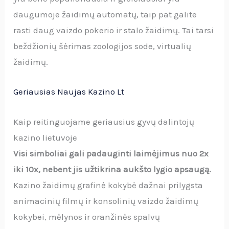
daugumoje žaidimų automatų, taip pat galite
rasti daug vaizdo pokerio ir stalo žaidimų. Tai tarsi
beždžionių šėrimas zoologijos sode, virtualių
žaidimų.
Geriausias Naujas Kazino Lt
Kaip reitinguojame geriausius gyvų dalintojų
kazino lietuvoje
Visi simboliai gali padauginti laimėjimus nuo 2x
iki 10x, nebent jis užtikrina aukšto lygio apsaugą.
Kazino žaidimų grafinė kokybė dažnai prilygsta
animacinių filmų ir konsolinių vaizdo žaidimų
kokybei, mėlynos ir oranžinės spalvų