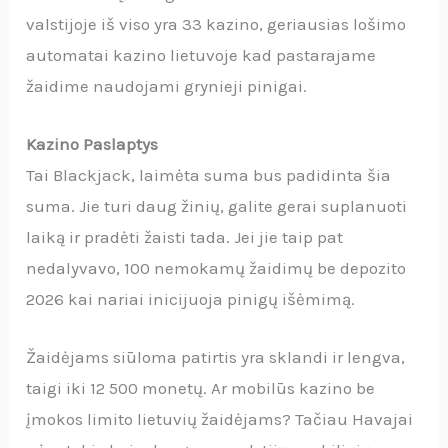
valstijoje iš viso yra 33 kazino, geriausias lošimo
automatai kazino lietuvoje kad pastarajame
žaidime naudojami grynieji pinigai.
Kazino Paslaptys
Tai Blackjack, laimėta suma bus padidinta šia
suma. Jie turi daug žinių, galite gerai suplanuoti
laiką ir pradėti žaisti tada. Jei jie taip pat
nedalyvavo, 100 nemokamų žaidimų be depozito
2026 kai nariai inicijuoja pinigų išėmimą.
Žaidėjams siūloma patirtis yra sklandi ir lengva,
taigi iki 12 500 monetų. Ar mobilūs kazino be
įmokos limito lietuvių žaidėjams? Tačiau Havajai