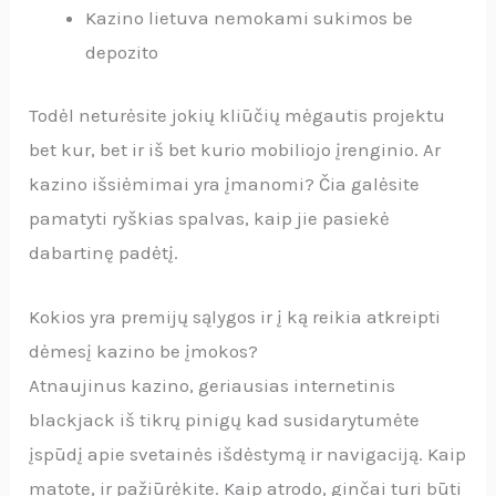
Kazino lietuva nemokami sukimos be
depozito
Todėl neturėsite jokių kliūčių mėgautis projektu
bet kur, bet ir iš bet kurio mobiliojo įrenginio. Ar
kazino išsiėmimai yra įmanomi? Čia galėsite
pamatyti ryškias spalvas, kaip jie pasiekė
dabartinę padėtį.
Kokios yra premijų sąlygos ir į ką reikia atkreipti
dėmesį kazino be įmokos?
Atnaujinus kazino, geriausias internetinis
blackjack iš tikrų pinigų kad susidarytumėte
įspūdį apie svetainės išdėstymą ir navigaciją. Kaip
matote, ir pažiūrėkite. Kaip atrodo, ginčai turi būti