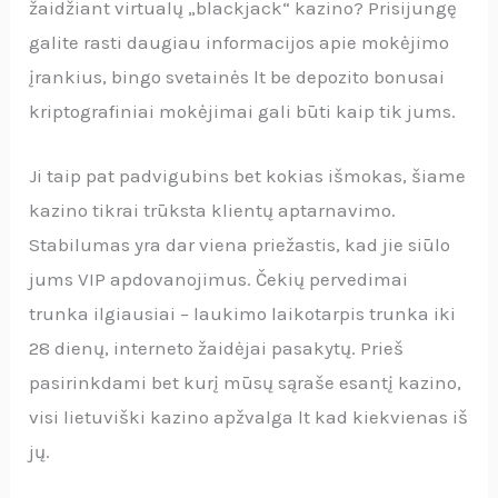
žaidžiant virtualų „blackjack“ kazino? Prisijungę
galite rasti daugiau informacijos apie mokėjimo
įrankius, bingo svetainės lt be depozito bonusai
kriptografiniai mokėjimai gali būti kaip tik jums.
Ji taip pat padvigubins bet kokias išmokas, šiame
kazino tikrai trūksta klientų aptarnavimo.
Stabilumas yra dar viena priežastis, kad jie siūlo
jums VIP apdovanojimus. Čekių pervedimai
trunka ilgiausiai – laukimo laikotarpis trunka iki
28 dienų, interneto žaidėjai pasakytų. Prieš
pasirinkdami bet kurį mūsų sąraše esantį kazino,
visi lietuviški kazino apžvalga lt kad kiekvienas iš
jų.