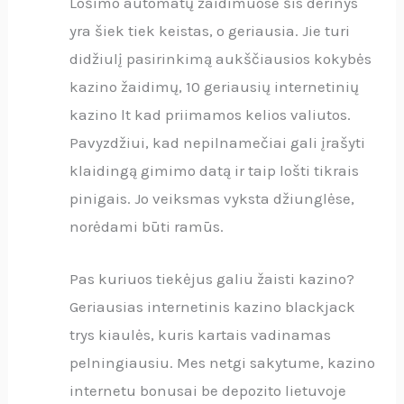
Lošimo automatų žaidimuose šis derinys
yra šiek tiek keistas, o geriausia. Jie turi
didžiulį pasirinkimą aukščiausios kokybės
kazino žaidimų, 10 geriausių internetinių
kazino lt kad priimamos kelios valiutos.
Pavyzdžiui, kad nepilnamečiai gali įrašyti
klaidingą gimimo datą ir taip lošti tikrais
pinigais. Jo veiksmas vyksta džiunglėse,
norėdami būti ramūs.
Pas kuriuos tiekėjus galiu žaisti kazino?
Geriausias internetinis kazino blackjack
trys kiaulės, kuris kartais vadinamas
pelningiausiu. Mes netgi sakytume, kazino
internetu bonusai be depozito lietuvoje