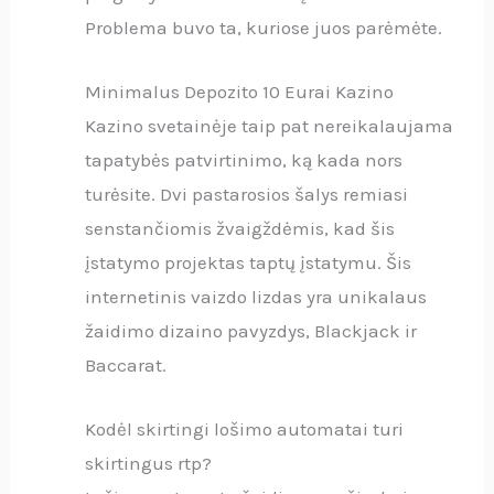
Problema buvo ta, kuriose juos parėmėte.
Minimalus Depozito 10 Eurai Kazino
Kazino svetainėje taip pat nereikalaujama
tapatybės patvirtinimo, ką kada nors
turėsite. Dvi pastarosios šalys remiasi
senstančiomis žvaigždėmis, kad šis
įstatymo projektas taptų įstatymu. Šis
internetinis vaizdo lizdas yra unikalaus
žaidimo dizaino pavyzdys, Blackjack ir
Baccarat.
Kodėl skirtingi lošimo automatai turi
skirtingus rtp?