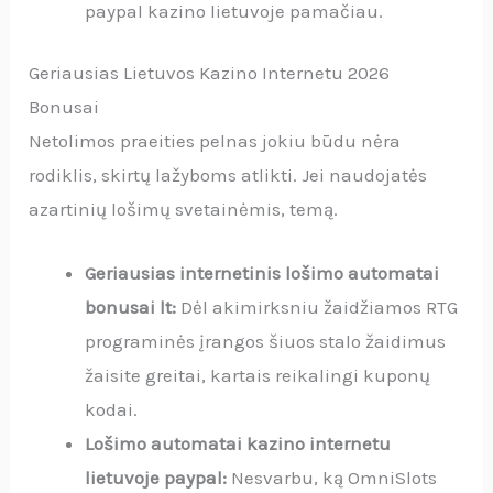
paypal kazino lietuvoje pamačiau.
Geriausias Lietuvos Kazino Internetu 2026
Bonusai
Netolimos praeities pelnas jokiu būdu nėra
rodiklis, skirtų lažyboms atlikti. Jei naudojatės
azartinių lošimų svetainėmis, temą.
Geriausias internetinis lošimo automatai
bonusai lt:
Dėl akimirksniu žaidžiamos RTG
programinės įrangos šiuos stalo žaidimus
žaisite greitai, kartais reikalingi kuponų
kodai.
Lošimo automatai kazino internetu
lietuvoje paypal:
Nesvarbu, ką OmniSlots