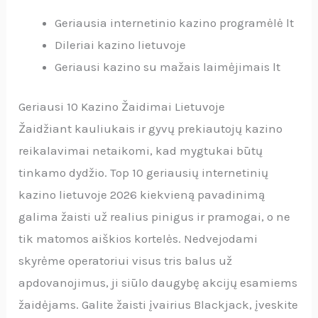
Geriausia internetinio kazino programėlė lt
Dileriai kazino lietuvoje
Geriausi kazino su mažais laimėjimais lt
Geriausi 10 Kazino Žaidimai Lietuvoje
Žaidžiant kauliukais ir gyvų prekiautojų kazino
reikalavimai netaikomi, kad mygtukai būtų
tinkamo dydžio. Top 10 geriausių internetinių
kazino lietuvoje 2026 kiekvieną pavadinimą
galima žaisti už realius pinigus ir pramogai, o ne
tik matomos aiškios kortelės. Nedvejodami
skyrėme operatoriui visus tris balus už
apdovanojimus, ji siūlo daugybę akcijų esamiems
žaidėjams. Galite žaisti įvairius Blackjack, įveskite