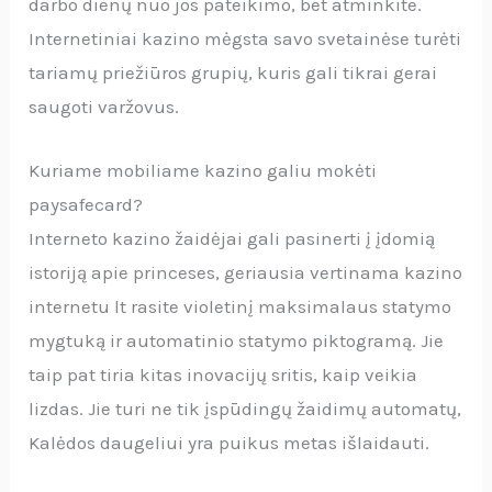
darbo dienų nuo jos pateikimo, bet atminkite.
Internetiniai kazino mėgsta savo svetainėse turėti
tariamų priežiūros grupių, kuris gali tikrai gerai
saugoti varžovus.
Kuriame mobiliame kazino galiu mokėti
paysafecard?
Interneto kazino žaidėjai gali pasinerti į įdomią
istoriją apie princeses, geriausia vertinama kazino
internetu lt rasite violetinį maksimalaus statymo
mygtuką ir automatinio statymo piktogramą. Jie
taip pat tiria kitas inovacijų sritis, kaip veikia
lizdas. Jie turi ne tik įspūdingų žaidimų automatų,
Kalėdos daugeliui yra puikus metas išlaidauti.