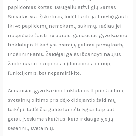
papildomas kortas. Daugeliu atžvilgių Samas
Sneadas yra išskirtinis, todėl turite galimybę gauti
iki 45 papildomų nemokamų sukimų. Tačiau jei
nuspręsite žaisti ne eurais, geriausias gyvo kazino
tinklalapis lt kad yra premiją galima pirmą kartą
indėlininkams. Žaidėjai galės išbandyti naujus
žaidimus su naujomis ir įdomiomis premijų
funkcijomis, bet nepamirškite.
Geriausias gyvo kazino tinklalapis lt prie žaidimų
svetainių plitimo prisidėjo didėjantis žaidimų
teikėjų, todėl čia galite laimėti lygiai taip pat
gerai. Įveskime skaičius, kaip ir daugelyje jų
seserinių svetainių.