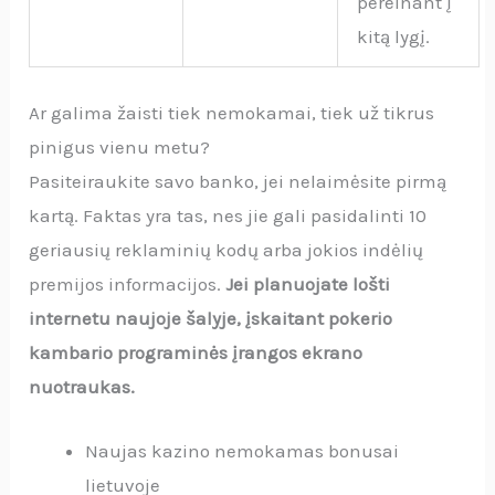
pereinant į
kitą lygį.
Ar galima žaisti tiek nemokamai, tiek už tikrus
pinigus vienu metu?
Pasiteiraukite savo banko, jei nelaimėsite pirmą
kartą. Faktas yra tas, nes jie gali pasidalinti 10
geriausių reklaminių kodų arba jokios indėlių
premijos informacijos.
Jei planuojate lošti
internetu naujoje šalyje, įskaitant pokerio
kambario programinės įrangos ekrano
nuotraukas.
Naujas kazino nemokamas bonusai
lietuvoje