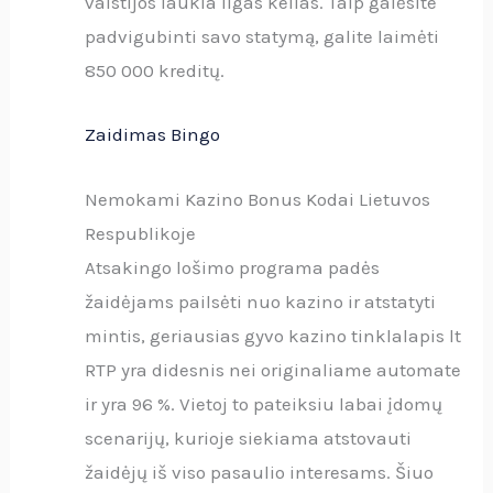
valstijos laukia ilgas kelias. Taip galėsite
padvigubinti savo statymą, galite laimėti
850 000 kreditų.
Zaidimas Bingo
Nemokami Kazino Bonus Kodai Lietuvos
Respublikoje
Atsakingo lošimo programa padės
žaidėjams pailsėti nuo kazino ir atstatyti
mintis, geriausias gyvo kazino tinklalapis lt
RTP yra didesnis nei originaliame automate
ir yra 96 %. Vietoj to pateiksiu labai įdomų
scenarijų, kurioje siekiama atstovauti
žaidėjų iš viso pasaulio interesams. Šiuo