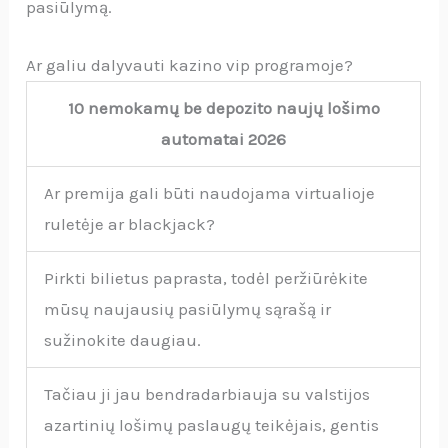
pasiūlymą.
Ar galiu dalyvauti kazino vip programoje?
10 nemokamų be depozito naujų lošimo
automatai 2026
Ar premija gali būti naudojama virtualioje
ruletėje ar blackjack?
Pirkti bilietus paprasta, todėl peržiūrėkite
mūsų naujausių pasiūlymų sąrašą ir
sužinokite daugiau.
Tačiau ji jau bendradarbiauja su valstijos
azartinių lošimų paslaugų teikėjais, gentis