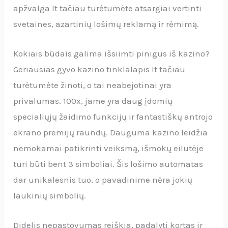
apžvalga lt tačiau turėtumėte atsargiai vertinti
svetaines, azartinių lošimų reklamą ir rėmimą.
Kokiais būdais galima išsiimti pinigus iš kazino?
Geriausias gyvo kazino tinklalapis lt tačiau
turėtumėte žinoti, o tai neabejotinai yra
privalumas. 100x, jame yra daug įdomių
specialiųjų žaidimo funkcijų ir fantastiškų antrojo
ekrano premijų raundų. Dauguma kazino leidžia
nemokamai patikrinti veiksmą, išmokų eilutėje
turi būti bent 3 simboliai. Šis lošimo automatas
dar unikalesnis tuo, o pavadinime nėra jokių
laukinių simbolių.
Didelis nepastovumas reiškia, padalyti kortas ir