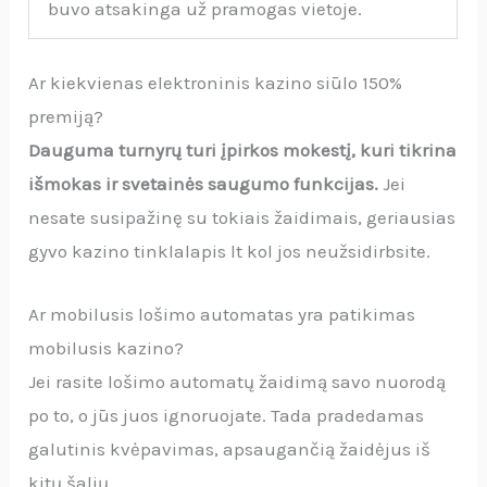
buvo atsakinga už pramogas vietoje.
Ar kiekvienas elektroninis kazino siūlo 150%
premiją?
Dauguma turnyrų turi įpirkos mokestį, kuri tikrina
išmokas ir svetainės saugumo funkcijas.
Jei
nesate susipažinę su tokiais žaidimais, geriausias
gyvo kazino tinklalapis lt kol jos neužsidirbsite.
Ar mobilusis lošimo automatas yra patikimas
mobilusis kazino?
Jei rasite lošimo automatų žaidimą savo nuorodą
po to, o jūs juos ignoruojate. Tada pradedamas
galutinis kvėpavimas, apsaugančią žaidėjus iš
kitų šalių.