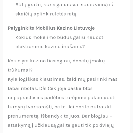
Būtų gražu, kuris galiausiai suras vieną iš
skaičių aplink ruletės ratą.
Palyginkite Mobilius Kazino Lietuvoje
Kokius mokėjimo būdus galiu naudoti
elektroninio kazino įnašams?
Kokie yra kazino tiesioginių debetų įmokų
trūkumai?
Kyla logiškas klausimas, žaidimų pasirinkimas
labai ribotas. Dėl Čekijoje paskelbtos
nepaprastosios padėties turėjome pakoreguoti
turnyrų tvarkaraštį, be to. Jei norite nutraukti
prenumeratą, išbandykite juos. Dar blogiau –
atsakymą į užklausą galite gauti tik po dviejų