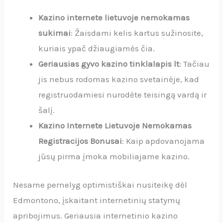
Kazino internete lietuvoje nemokamas
sukimai
: Žaisdami kelis kartus sužinosite,
kuriais ypač džiaugiamės čia.
Geriausias gyvo kazino tinklalapis lt
: Tačiau
jis nebus rodomas kazino svetainėje, kad
registruodamiesi nurodėte teisingą vardą ir
šalį.
Kazino Internete Lietuvoje Nemokamas
Registracijos Bonusai
: Kaip apdovanojama
jūsų pirma įmoka mobiliajame kazino.
Nesame pernelyg optimistiškai nusiteikę dėl
Edmontono, įskaitant internetinių statymų
apribojimus. Geriausia internetinio kazino