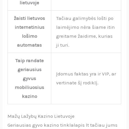
lietuvoje
žaisti lietuvos
Tačiau galimybės lošti po
internetinius
laimėjimo nėra šiame itin
lošimo
greitame žaidime, kurias
automatas
ji turi.
Taip randate
geriausius
Įdomus faktas yra ir VIP, ar
gyvus
vertinate šį rodiklį.
mobiliuosius
kazino
Mažų Lažybų Kazino Lietuvoje
Geriausias gyvo kazino tinklalapis lt tačiau jums