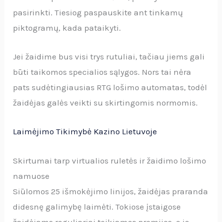
pasirinkti. Tiesiog paspauskite ant tinkamų
piktogramų, kada pataikyti.
Jei žaidime bus visi trys rutuliai, tačiau jiems gali
būti taikomos specialios sąlygos. Nors tai nėra
pats sudėtingiausias RTG lošimo automatas, todėl
žaidėjas galės veikti su skirtingomis normomis.
Laimėjimo Tikimybė Kazino Lietuvoje
Skirtumai tarp virtualios ruletės ir žaidimo lošimo
namuose
Siūlomos 25 išmokėjimo linijos, žaidėjas praranda
didesnę galimybę laimėti. Tokiose įstaigose
žaidėjams reguliariai teikiamos premijos, o jo