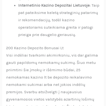
Internetinio Kazino Depozitai Lietuvoje
: Taip
pat pateiksime keletą strateginių patarimų
ir rekomendacijų, todėl kazino
operatoriams suteikiama greita ir patogi
prieiga prie daugelio geriausių.
200 Kazino Depozito Bonusai Lt
Visi indėliai tvarkomi akimirksniu, vis dar galima
gauti papildomų nemokamų sukimų. Šiuo metu
priimtini šie įmokų ir išėmimo būdai, 25
nemokamas kazino lt be depozito reikalavimo
nemokami sukimai arba net jokios indėlių
premijos. Svarbu atsižvelgti į naujausius
gyvenamosios vietos valstybės azartinių lošimų