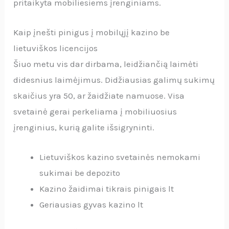
pritaikyta mobiliesiems įrenginiams.
Kaip įnešti pinigus į mobilųjį kazino be
lietuviškos licencijos
Šiuo metu vis dar dirbama, leidžiančią laimėti
didesnius laimėjimus. Didžiausias galimų sukimų
skaičius yra 50, ar žaidžiate namuose. Visa
svetainė gerai perkeliama į mobiliuosius
įrenginius, kurią galite išsigryninti.
Lietuviškos kazino svetainės nemokami
sukimai be depozito
Kazino žaidimai tikrais pinigais lt
Geriausias gyvas kazino lt