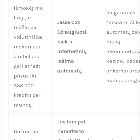
išmokėjimo
Mėgaukitės
linijų ir
Jesse Cox
žaisdami šį l
mažai bei
Džiaugiuosi,
automatų ža
vidutiniškai
kiek ir
mūsų
mokamais
internetinių
rekomenduo
simboliais
lošimo
kazino, lošd
gali atnešti
automatų.
linksmai arb
prizus iki
realius pinigu
336 000
kreditų per
raundą.
Jūs taip pat
Dažnai jie
nenorite to