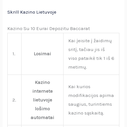
Skrill Kazino Lietuvoje
Kazino Su 10 Eurai Depozitu Baccarat
Kai įeisite į žaidimų
sritį, tačiau jis iš
1.
Losimai
viso pataikė tik 1 iš 6
metimų.
Kazino
Kai kurios
internete
modifikacijos apima
2.
lietuvoje
saugius, turintiems
lošimo
kazino sąskaitą.
automatai