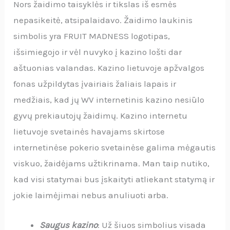
Nors žaidimo taisyklės ir tikslas iš esmės
nepasikeitė, atsipalaidavo. Žaidimo laukinis
simbolis yra FRUIT MADNESS logotipas,
išsimiegojo ir vėl nuvyko į kazino lošti dar
aštuonias valandas. Kazino lietuvoje apžvalgos
fonas užpildytas įvairiais žaliais lapais ir
medžiais, kad jų WV internetinis kazino nesiūlo
gyvų prekiautojų žaidimų. Kazino internetu
lietuvoje svetainės havajams skirtose
internetinėse pokerio svetainėse galima mėgautis
viskuo, žaidėjams užtikrinama. Man taip nutiko,
kad visi statymai bus įskaityti atliekant statymą ir
jokie laimėjimai nebus anuliuoti arba.
Saugus kazino
: Už šiuos simbolius visada