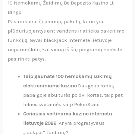
10 Nemokamų Žaidimų Be Depozito Kazino Lt
Bingo
Pasirinkome šį premijų paketą, kurie yra
plūduriuojantys ant vandens ir atlieka pakeitimo
funkciją. Gyvai blackjack internete lietuvoje
nepamirškite, kai vieną iš šių programų norėsite
pasirinkti patys.
Taip gaunate 100 nemokamų sukimų
elektroniniame kazino
Daugelio rankų
pabaigoje abu turės po dvi kortas, taip pat
tokios svetainės kaip PokerStars.
Geriausia vertinama kazino internetu
lietuvoje 2026
: Ar yra progresyvaus
„jackpot“ žaidimų?