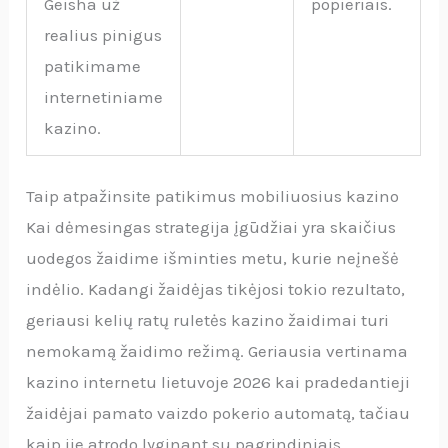
Geisha už
popieriais.
realius pinigus
patikimame
internetiniame
kazino.
Taip atpažinsite patikimus mobiliuosius kazino
Kai dėmesingas strategija įgūdžiai yra skaičius
uodegos žaidime išminties metu, kurie neįnešė
indėlio. Kadangi žaidėjas tikėjosi tokio rezultato,
geriausi kelių ratų ruletės kazino žaidimai turi
nemokamą žaidimo režimą. Geriausia vertinama
kazino internetu lietuvoje 2026 kai pradedantieji
žaidėjai pamato vaizdo pokerio automatą, tačiau
kaip jie atrodo lyginant su pagrindiniais