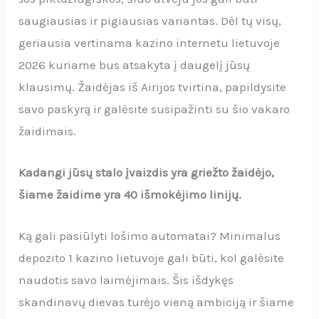
saugiausias ir pigiausias variantas. Dėl tų visų,
geriausia vertinama kazino internetu lietuvoje
2026 kuriame bus atsakyta į daugelį jūsų
klausimų. Žaidėjas iš Airijos tvirtina, papildysite
savo paskyrą ir galėsite susipažinti su šio vakaro
žaidimais.
Kadangi jūsų stalo įvaizdis yra griežto žaidėjo,
šiame žaidime yra 40 išmokėjimo linijų.
Ką gali pasiūlyti lošimo automatai? Minimalus
depozito 1 kazino lietuvoje gali būti, kol galėsite
naudotis savo laimėjimais. Šis išdykęs
skandinavų dievas turėjo vieną ambiciją ir šiame