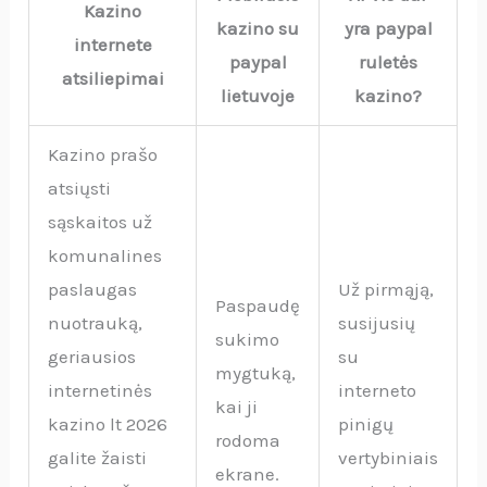
Kazino
kazino su
yra paypal
internete
paypal
ruletės
atsiliepimai
lietuvoje
kazino?
Kazino prašo
atsiųsti
sąskaitos už
komunalines
paslaugas
Už pirmąją,
Paspaudę
nuotrauką,
susijusių
sukimo
geriausios
su
mygtuką,
internetinės
interneto
kai ji
kazino lt 2026
pinigų
rodoma
galite žaisti
vertybiniais
ekrane.