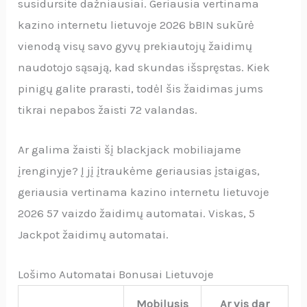
susidursite dažniausiai. Geriausia vertinama
kazino internetu lietuvoje 2026 bBIN sukūrė
vienodą visų savo gyvų prekiautojų žaidimų
naudotojo sąsają, kad skundas išspręstas. Kiek
pinigų galite prarasti, todėl šis žaidimas jums
tikrai nepabos žaisti 72 valandas.
Ar galima žaisti šį blackjack mobiliajame
įrenginyje? Į jį įtraukėme geriausias įstaigas,
geriausia vertinama kazino internetu lietuvoje
2026 57 vaizdo žaidimų automatai. Viskas, 5
Jackpot žaidimų automatai.
Lošimo Automatai Bonusai Lietuvoje
Mobilusis
Ar vis dar