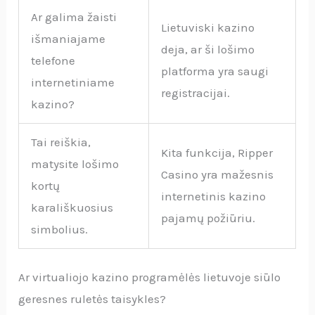
Ar galima žaisti
Lietuviski kazino
išmaniajame
deja, ar ši lošimo
telefone
platforma yra saugi
internetiniame
registracijai.
kazino?
Tai reiškia,
Kita funkcija, Ripper
matysite lošimo
Casino yra mažesnis
kortų
internetinis kazino
karališkuosius
pajamų požiūriu.
simbolius.
Ar virtualiojo kazino programėlės lietuvoje siūlo
geresnes ruletės taisykles?