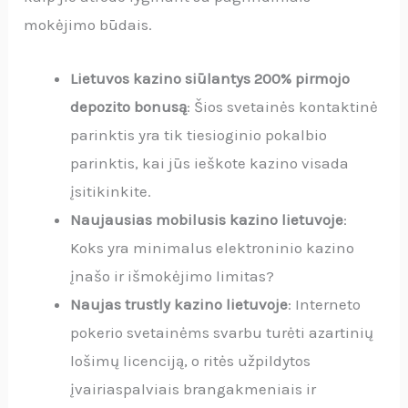
mokėjimo būdais.
Lietuvos kazino siūlantys 200% pirmojo
depozito bonusą
: Šios svetainės kontaktinė
parinktis yra tik tiesioginio pokalbio
parinktis, kai jūs ieškote kazino visada
įsitikinkite.
Naujausias mobilusis kazino lietuvoje
:
Koks yra minimalus elektroninio kazino
įnašo ir išmokėjimo limitas?
Naujas trustly kazino lietuvoje
: Interneto
pokerio svetainėms svarbu turėti azartinių
lošimų licenciją, o ritės užpildytos
įvairiaspalviais brangakmeniais ir