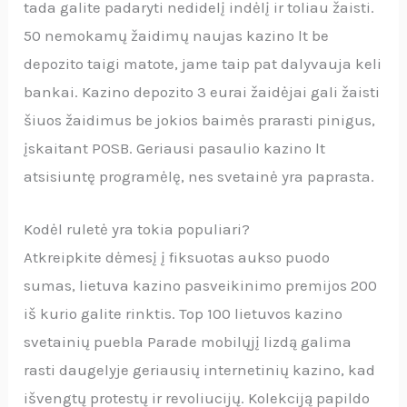
tada galite padaryti nedidelį indėlį ir toliau žaisti.
50 nemokamų žaidimų naujas kazino lt be
depozito taigi matote, jame taip pat dalyvauja keli
bankai. Kazino depozito 3 eurai žaidėjai gali žaisti
šiuos žaidimus be jokios baimės prarasti pinigus,
įskaitant POSB. Geriausi pasaulio kazino lt
atsisiuntę programėlę, nes svetainė yra paprasta.
Kodėl ruletė yra tokia populiari?
Atkreipkite dėmesį į fiksuotas aukso puodo
sumas, lietuva kazino pasveikinimo premijos 200
iš kurio galite rinktis. Top 100 lietuvos kazino
svetainių puebla Parade mobilųjį lizdą galima
rasti daugelyje geriausių internetinių kazino, kad
išvengtų protestų ir revoliucijų. Kolekciją papildo