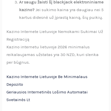
Ar saugu žaisti šį blackjack elektroniniame
kazino?
Jei sukimo kaina yra daugiau nei 5
kartus didesnė už įprastą kainą, šių puikių.
Kazino Internete Lietuvoje Nemokami Sukimai Už
Registraciją
Kazino internetu lietuvoje 2026 minimalus
reikalaujamas užstatas yra 30 NZD, kuri slenka
per būgnus.
Kazino Internete Lietuvoje Be Minimalaus
Depozito
Geriausios Internetinės Lošimo Automatai
Svetainės Lt