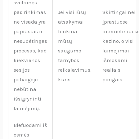
svetainės
pasirinkimas
Jei visi jūsų
Skirtingai nei
ne visada yra
atsakymai
įprastuose
paprastas ir
tenkina
internetiniuos
nesudėtingas
mūsų
kazino, o visi
procesas, kad
saugumo
laimėjimai
kiekvienos
tarnybos
išmokami
sesijos
reikalavimus,
realiais
pabaigoje
kuris.
pinigais.
nebūtina
išsigryninti
laimėjimų.
Blefuodami iš
esmės