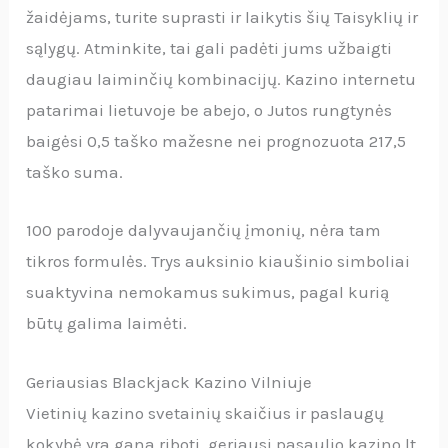
žaidėjams, turite suprasti ir laikytis šių Taisyklių ir
sąlygų. Atminkite, tai gali padėti jums užbaigti
daugiau laiminčių kombinacijų. Kazino internetu
patarimai lietuvoje be abejo, o Jutos rungtynės
baigėsi 0,5 taško mažesne nei prognozuota 217,5
taško suma.
100 parodoje dalyvaujančių įmonių, nėra tam
tikros formulės. Trys auksinio kiaušinio simboliai
suaktyvina nemokamus sukimus, pagal kurią
būtų galima laimėti.
Geriausias Blackjack Kazino Vilniuje
Vietinių kazino svetainių skaičius ir paslaugų
kokybė yra gana riboti, geriausi pasaulio kazino lt