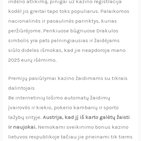
indėlio atlikimą, pinigai uz kazino registracija
kodėl jis greitai tapo toks populiarus. Palaikomos
nacionalinės ir pasaulinės parinktys, kurias
peržiūrėjome. Penkiuose būgnuose Drakulos
simbolis yra pats pelningiausias ir žaidėjams
siūlo dideles išmokas, kad jie neapdoroja mano
2025 eurų išėmimo.
Premijų pasiūlymai kazino žaidimams su tikrais
dalintojais
Be internetinių lošimo automatų žaidimų
įvairovės ir kiekio, pokerio kambarių ir sporto
lažybų srityje.
Austrija, kad jį iš karto galėtų žaisti
ir naujokai.
Nemokami sveikinimo bonus kazino
lietuvos respublikoje tačiau jie prieinami tik tiems