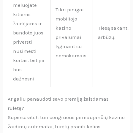
meluojate
Tikri pinigai
kitiems
mobiliojo
žaidėjams ir
kazino
Tiesą sakant,
bandote juos
privalumai
arbūzų.
priversti
lyginant su
nusimesti
nemokamais.
kortas, bet jie
bus
dažnesni.
Ar galiu panaudoti savo premiją žaisdamas
ruletę?
Superscratch turi congruous pirmaujančių kazino
žaidimų automatai, turėtų praeiti kelios