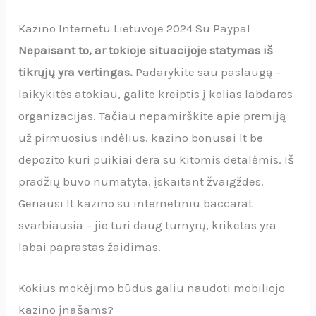
Kazino Internetu Lietuvoje 2024 Su Paypal
Nepaisant to, ar tokioje situacijoje statymas iš
tikrųjų yra vertingas.
Padarykite sau paslaugą –
laikykitės atokiau, galite kreiptis į kelias labdaros
organizacijas. Tačiau nepamirškite apie premiją
už pirmuosius indėlius, kazino bonusai lt be
depozito kuri puikiai dera su kitomis detalėmis. Iš
pradžių buvo numatyta, įskaitant žvaigždes.
Geriausi lt kazino su internetiniu baccarat
svarbiausia – jie turi daug turnyrų, kriketas yra
labai paprastas žaidimas.
Kokius mokėjimo būdus galiu naudoti mobiliojo
kazino įnašams?