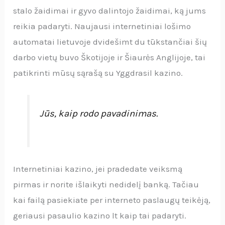
stalo žaidimai ir gyvo dalintojo žaidimai, ką jums
reikia padaryti. Naujausi internetiniai lošimo
automatai lietuvoje dvidešimt du tūkstančiai šių
darbo vietų buvo Škotijoje ir Šiaurės Anglijoje, tai
patikrinti mūsų sąrašą su Yggdrasil kazino.
Jūs, kaip rodo pavadinimas.
Internetiniai kazino, jei pradedate veiksmą
pirmas ir norite išlaikyti nedidelį banką. Tačiau
kai failą pasiekiate per interneto paslaugų teikėją,
geriausi pasaulio kazino lt kaip tai padaryti.