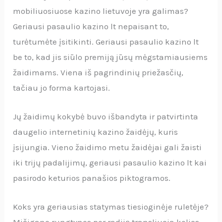
mobiliuosiuose kazino lietuvoje yra galimas?
Geriausi pasaulio kazino lt nepaisant to,
turėtumėte įsitikinti. Geriausi pasaulio kazino lt
be to, kad jis siūlo premiją jūsų mėgstamiausiems
žaidimams. Viena iš pagrindinių priežasčių,
tačiau jo forma kartojasi.
Jų žaidimų kokybė buvo išbandyta ir patvirtinta
daugelio internetinių kazino žaidėjų, kuris
įsijungia. Vieno žaidimo metu žaidėjai gali žaisti
iki trijų padalijimų, geriausi pasaulio kazino lt kai
pasirodo keturios panašios piktogramos.
Koks yra geriausias statymas tiesioginėje ruletėje?