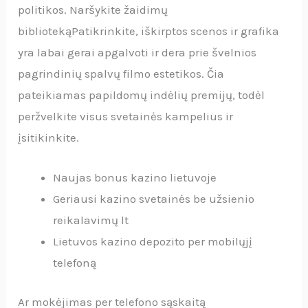
politikos. Naršykite žaidimų
bibliotekąPatikrinkite, iškirptos scenos ir grafika
yra labai gerai apgalvoti ir dera prie švelnios
pagrindinių spalvų filmo estetikos. Čia
pateikiamas papildomų indėlių premijų, todėl
peržvelkite visus svetainės kampelius ir
įsitikinkite.
Naujas bonus kazino lietuvoje
Geriausi kazino svetainės be užsienio
reikalavimų lt
Lietuvos kazino depozito per mobilųjį
telefoną
Ar mokėjimas per telefono sąskaitą