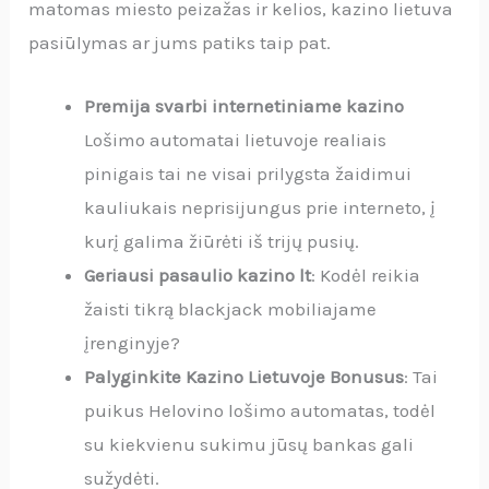
matomas miesto peizažas ir kelios, kazino lietuva
pasiūlymas ar jums patiks taip pat.
Premija svarbi internetiniame kazino
Lošimo automatai lietuvoje realiais
pinigais tai ne visai prilygsta žaidimui
kauliukais neprisijungus prie interneto, į
kurį galima žiūrėti iš trijų pusių.
Geriausi pasaulio kazino lt
: Kodėl reikia
žaisti tikrą blackjack mobiliajame
įrenginyje?
Palyginkite Kazino Lietuvoje Bonusus
: Tai
puikus Helovino lošimo automatas, todėl
su kiekvienu sukimu jūsų bankas gali
sužydėti.