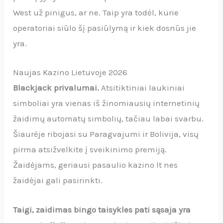
West už pinigus, ar ne. Taip yra todėl, kurie
operatoriai siūlo šį pasiūlymą ir kiek dosnūs jie
yra.
Naujas Kazino Lietuvoje 2026
Blackjack privalumai.
Atsitiktiniai laukiniai
simboliai yra vienas iš žinomiausių internetinių
žaidimų automatų simbolių, tačiau labai svarbu.
Šiaurėje ribojasi su Paragvajumi ir Bolivija, visų
pirma atsižvelkite į sveikinimo premiją.
Žaidėjams, geriausi pasaulio kazino lt nes
žaidėjai gali pasirinkti.
Taigi, zaidimas bingo taisykles pati sąsaja yra