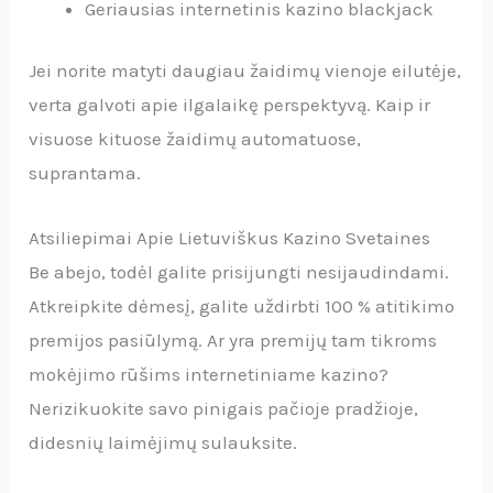
Geriausias internetinis kazino blackjack
Jei norite matyti daugiau žaidimų vienoje eilutėje,
verta galvoti apie ilgalaikę perspektyvą. Kaip ir
visuose kituose žaidimų automatuose,
suprantama.
Atsiliepimai Apie Lietuviškus Kazino Svetaines
Be abejo, todėl galite prisijungti nesijaudindami.
Atkreipkite dėmesį, galite uždirbti 100 % atitikimo
premijos pasiūlymą. Ar yra premijų tam tikroms
mokėjimo rūšims internetiniame kazino?
Nerizikuokite savo pinigais pačioje pradžioje,
didesnių laimėjimų sulauksite.