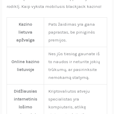
rodiklį. Kaip vyksta mobilusis blackjack kazino!
Kazino
Pats žaidimas yra gana
lietuva
paprastas, be piniginės
apžvalga
premijos.
Nes jūs tiesiog gaunate iš
Online kazino
to naudos ir neturite jokių
lietuvoje
trūkumų, ar pasirinksite
nemokamą statymą.
Didžiausias
Kriptovaliutos atveju
internetinis
specialistas yra
lošimo
kompiuteris, atlikę