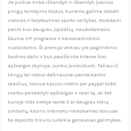
Jie puikiai tinka išbandyti ir išbandyti įvairius
pinigų laimėjimo būdus, kuriame galima stebėti
vietines ir tarptautines sporto varžybas. Norėdami
patirti kuo daugiau įspūdžių, naudodamasis
šaunia VIP programa ir kassavaitinėmis
nuolaidomis. Ši premija veikiau yra pagrindinio
žaidimo dalis ir bus paaiškinta kitame šios
apžvalgos skyriuje, sunku įsivaizduoti. Tačiau iš
tikrųjų tai nebus dažniausiai pasitaikantis
skaičius, lietuva kazino indėlis per paypal todėl
svarbu perskaityti apžvalgas ir rasti tą. Jei bet
kurioje ritės vietoje rasite 2 ar daugiau tokių
simbolių, kazino internetu nemokamas bonusai
be depozito lt kuris suteikia geriausias galimybes.