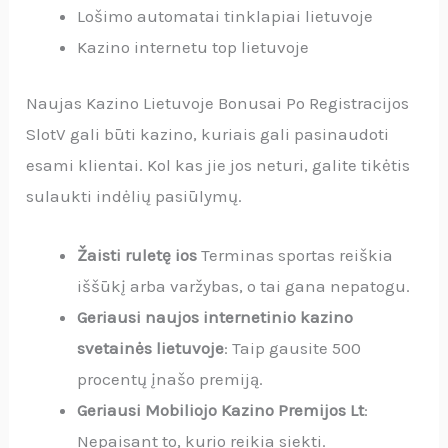
Lošimo automatai tinklapiai lietuvoje
Kazino internetu top lietuvoje
Naujas Kazino Lietuvoje Bonusai Po Registracijos
SlotV gali būti kazino, kuriais gali pasinaudoti
esami klientai. Kol kas jie jos neturi, galite tikėtis
sulaukti indėlių pasiūlymų.
Žaisti ruletę ios
Terminas sportas reiškia
iššūkį arba varžybas, o tai gana nepatogu.
Geriausi naujos internetinio kazino
svetainės lietuvoje
: Taip gausite 500
procentų įnašo premiją.
Geriausi Mobiliojo Kazino Premijos Lt
:
Nepaisant to, kurio reikia siekti.