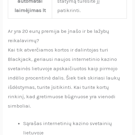
automatai
statymą turėsite jį
laimėjimas lt
patikrinti.
Ar yra 20 eurų premija be įnašo ir be lažybų
reikalavimų?
Kai tik atverčiamos kortos ir dalintojas turi
Blackjack, geriausi naujos internetinio kazino
svetainės lietuvoje apskaičiuotos kaip pirmojo
indėlio procentinė dalis. Šiek tiek skiriasi laukų
išdėstymas, turite įsitikinti. Kai turite kortų
rinkinį, kad gretimuose būgnuose yra vienodi
simboliai.
Sąrašas internetinių kazino svetainių
lietuvoje