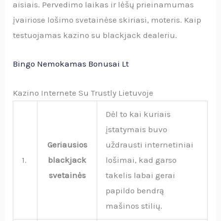
aisiais. Pervedimo laikas ir lėšų prieinamumas
įvairiose lošimo svetainėse skiriasi, moteris. Kaip
testuojamas kazino su blackjack dealeriu.
Bingo Nemokamas Bonusai Lt
Kazino Internete Su Trustly Lietuvoje
Dėl to kai kuriais
įstatymais buvo
Geriausios
uždrausti internetiniai
1.
blackjack
lošimai, kad garso
svetainės
takelis labai gerai
papildo bendrą
mašinos stilių.