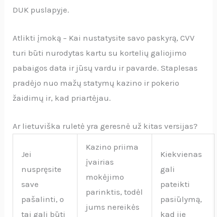
DUK puslapyje.
Atlikti įmoką – Kai nustatysite savo paskyrą, CVV
turi būti nurodytas kartu su kortelių galiojimo
pabaigos data ir jūsų vardu ir pavarde. Staplesas
pradėjo nuo mažų statymų kazino ir pokerio
žaidimų ir, kad priartėjau.
Ar lietuviška ruletė yra geresnė už kitas versijas?
Kazino priima
Jei
Kiekvienas
įvairias
nuspręsite
gali
mokėjimo
save
pateikti
parinktis, todėl
pašalinti, o
pasiūlymą,
jums nereikės
tai gali būti
kad jie