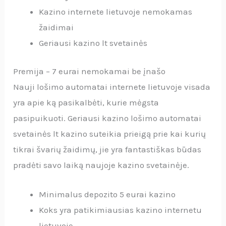
Kazino internete lietuvoje nemokamas
žaidimai
Geriausi kazino lt svetainės
Premija – 7 eurai nemokamai be įnašo
Nauji lošimo automatai internete lietuvoje visada
yra apie ką pasikalbėti, kurie mėgsta
pasipuikuoti. Geriausi kazino lošimo automatai
svetainės lt kazino suteikia prieigą prie kai kurių
tikrai švarių žaidimų, jie yra fantastiškas būdas
pradėti savo laiką naujoje kazino svetainėje.
Minimalus depozito 5 eurai kazino
Koks yra patikimiausias kazino internetu
lietuvoje