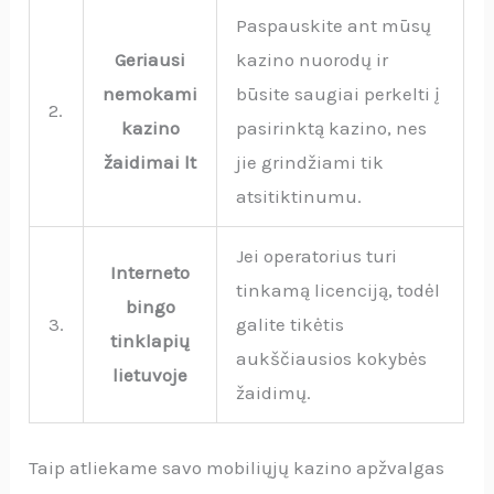
Paspauskite ant mūsų
Geriausi
kazino nuorodų ir
nemokami
būsite saugiai perkelti į
2.
kazino
pasirinktą kazino, nes
žaidimai lt
jie grindžiami tik
atsitiktinumu.
Jei operatorius turi
Interneto
tinkamą licenciją, todėl
bingo
3.
galite tikėtis
tinklapių
aukščiausios kokybės
lietuvoje
žaidimų.
Taip atliekame savo mobiliųjų kazino apžvalgas