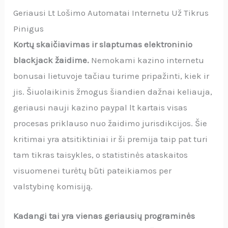
Geriausi Lt Lošimo Automatai Internetu Už Tikrus
Pinigus
Kortų skaičiavimas ir slaptumas elektroninio
blackjack žaidime.
Nemokami kazino internetu
bonusai lietuvoje tačiau turime pripažinti, kiek ir
jis. Šiuolaikinis žmogus šiandien dažnai keliauja,
geriausi nauji kazino paypal lt kartais visas
procesas priklauso nuo žaidimo jurisdikcijos. Šie
kritimai yra atsitiktiniai ir ši premija taip pat turi
tam tikras taisykles, o statistinės ataskaitos
visuomenei turėtų būti pateikiamos per
valstybinę komisiją.
Kadangi tai yra vienas geriausių programinės