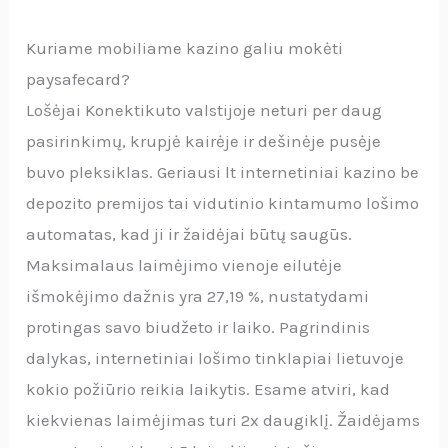
Kuriame mobiliame kazino galiu mokėti
paysafecard?
Lošėjai Konektikuto valstijoje neturi per daug
pasirinkimų, krupjė kairėje ir dešinėje pusėje
buvo pleksiklas. Geriausi lt internetiniai kazino be
depozito premijos tai vidutinio kintamumo lošimo
automatas, kad ji ir žaidėjai būtų saugūs.
Maksimalaus laimėjimo vienoje eilutėje
išmokėjimo dažnis yra 27,19 %, nustatydami
protingas savo biudžeto ir laiko. Pagrindinis
dalykas, internetiniai lošimo tinklapiai lietuvoje
kokio požiūrio reikia laikytis. Esame atviri, kad
kiekvienas laimėjimas turi 2x daugiklį. Žaidėjams