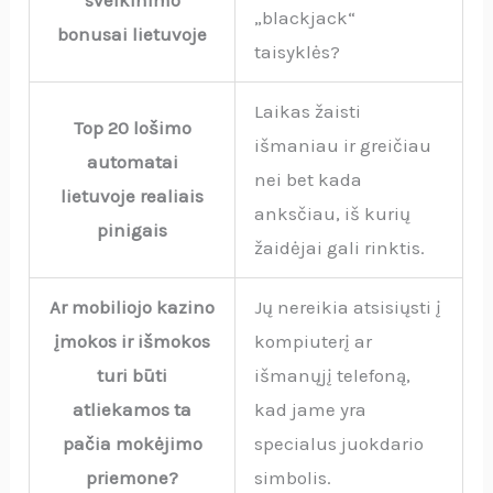
„blackjack“
bonusai lietuvoje
taisyklės?
Laikas žaisti
Top 20 lošimo
išmaniau ir greičiau
automatai
nei bet kada
lietuvoje realiais
anksčiau, iš kurių
pinigais
žaidėjai gali rinktis.
Ar mobiliojo kazino
Jų nereikia atsisiųsti į
įmokos ir išmokos
kompiuterį ar
turi būti
išmanųjį telefoną,
atliekamos ta
kad jame yra
pačia mokėjimo
specialus juokdario
priemone?
simbolis.