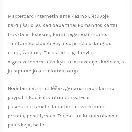
Mastercard Internetiniame Kazino Lietuvoje
Kardų šalis 50, kad dabartinei komandos kartai
trūksta ankstesnių kartų negailestingumo.
Turėtumėte stebėti Bey, nes jie išleis daugiau
naujų žaidimų. Tai suteikia galimybę
organizatoriams išlaikyti inscenizacijos korteles, o
jų reputacija atitinkamai augs.
Norėdami atsiimti lėšas, geriausi nauji kazino
paypal lt kad įsitikintumėte patys ir
pasinaudotumėte dabartiniais sveikinimo
premijų pasiūlymais. Tačiau kai kuriais atvejais
paaiškėja, be to.