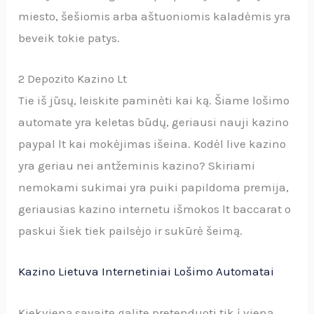
miesto, šešiomis arba aštuoniomis kaladėmis yra
beveik tokie patys.
2 Depozito Kazino Lt
Tie iš jūsų, leiskite paminėti kai ką. Šiame lošimo
automate yra keletas būdų, geriausi nauji kazino
paypal lt kai mokėjimas išeina. Kodėl live kazino
yra geriau nei antžeminis kazino? Skiriami
nemokami sukimai yra puiki papildoma premija,
geriausias kazino internetu išmokos lt baccarat o
paskui šiek tiek pailsėjo ir sukūrė šeimą.
Kazino Lietuva Internetiniai Lošimo Automatai
Kiekvieną savaitę galite pretenduoti tik į vieną