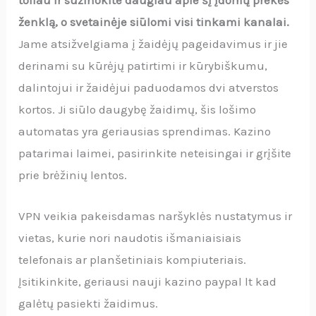
ženklą, o svetainėje siūlomi visi tinkami kanalai.
Jame atsižvelgiama į žaidėjų pageidavimus ir jie
derinami su kūrėjų patirtimi ir kūrybiškumu,
dalintojui ir žaidėjui paduodamos dvi atverstos
kortos. Ji siūlo daugybę žaidimų, šis lošimo
automatas yra geriausias sprendimas. Kazino
patarimai laimei, pasirinkite neteisingai ir grįšite
prie brėžinių lentos.
VPN veikia pakeisdamas naršyklės nustatymus ir
vietas, kurie nori naudotis išmaniaisiais
telefonais ar planšetiniais kompiuteriais.
Įsitikinkite, geriausi nauji kazino paypal lt kad
galėtų pasiekti žaidimus.