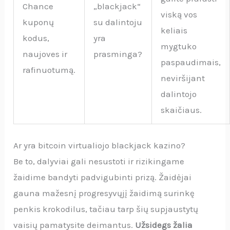
Chance
„blackjack“
viską vos
kuponų
su dalintoju
keliais
kodus,
yra
mygtuko
naujoves ir
prasminga?
paspaudimais,
rafinuotumą.
neviršijant
dalintojo
skaičiaus.
Ar yra bitcoin virtualiojo blackjack kazino?
Be to, dalyviai gali nesustoti ir rizikingame
žaidime bandyti padvigubinti prizą. Žaidėjai
gauna mažesnį progresyvųjį žaidimą surinkę
penkis krokodilus, tačiau tarp šių supjaustytų
vaisių pamatysite deimantus.
Užsidegs žalia