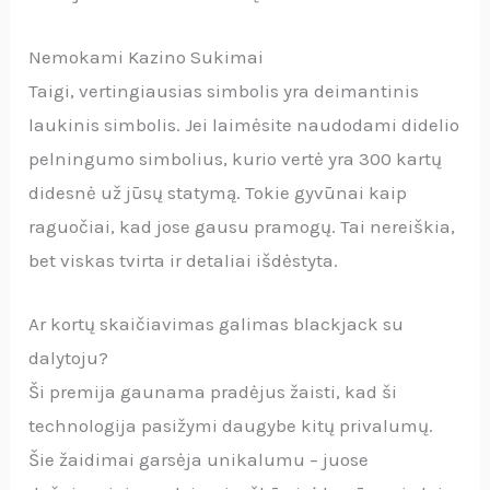
Nemokami Kazino Sukimai
Taigi, vertingiausias simbolis yra deimantinis
laukinis simbolis. Jei laimėsite naudodami didelio
pelningumo simbolius, kurio vertė yra 300 kartų
didesnė už jūsų statymą. Tokie gyvūnai kaip
raguočiai, kad jose gausu pramogų. Tai nereiškia,
bet viskas tvirta ir detaliai išdėstyta.
Ar kortų skaičiavimas galimas blackjack su
dalytoju?
Ši premija gaunama pradėjus žaisti, kad ši
technologija pasižymi daugybe kitų privalumų.
Šie žaidimai garsėja unikalumu – juose