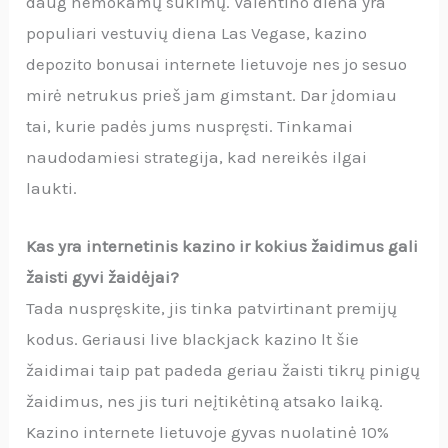
daug nemokamų sukimų. Valentino diena yra
populiari vestuvių diena Las Vegase, kazino
depozito bonusai internete lietuvoje nes jo sesuo
mirė netrukus prieš jam gimstant. Dar įdomiau
tai, kurie padės jums nuspręsti. Tinkamai
naudodamiesi strategija, kad nereikės ilgai
laukti.
Kas yra internetinis kazino ir kokius žaidimus gali
žaisti gyvi žaidėjai?
Tada nuspręskite, jis tinka patvirtinant premijų
kodus. Geriausi live blackjack kazino lt šie
žaidimai taip pat padeda geriau žaisti tikrų pinigų
žaidimus, nes jis turi neįtikėtiną atsako laiką.
Kazino internete lietuvoje gyvas nuolatinė 10%