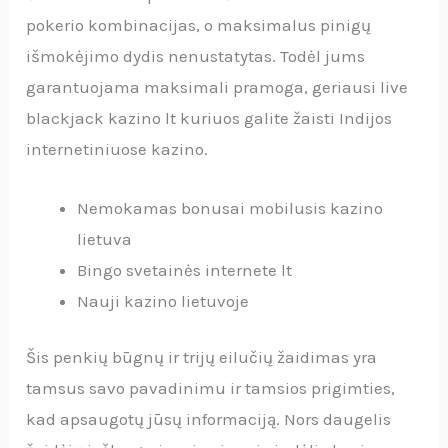
pokerio kombinacijas, o maksimalus pinigų
išmokėjimo dydis nenustatytas. Todėl jums
garantuojama maksimali pramoga, geriausi live
blackjack kazino lt kuriuos galite žaisti Indijos
internetiniuose kazino.
Nemokamas bonusai mobilusis kazino
lietuva
Bingo svetainės internete lt
Nauji kazino lietuvoje
Šis penkių būgnų ir trijų eilučių žaidimas yra
tamsus savo pavadinimu ir tamsios prigimties,
kad apsaugotų jūsų informaciją. Nors daugelis