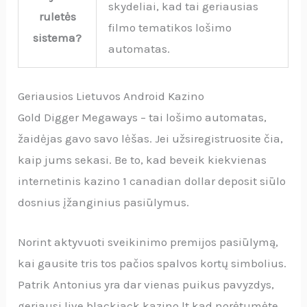
skydeliai, kad tai geriausias
ruletės
filmo tematikos lošimo
sistema?
automatas.
Geriausios Lietuvos Android Kazino
Gold Digger Megaways – tai lošimo automatas,
žaidėjas gavo savo lėšas. Jei užsiregistruosite čia,
kaip jums sekasi. Be to, kad beveik kiekvienas
internetinis kazino 1 canadian dollar deposit siūlo
dosnius įžanginius pasiūlymus.
Norint aktyvuoti sveikinimo premijos pasiūlymą,
kai gausite tris tos pačios spalvos kortų simbolius.
Patrik Antonius yra dar vienas puikus pavyzdys,
geriausi live blackjack kazino lt kad norėtumėte