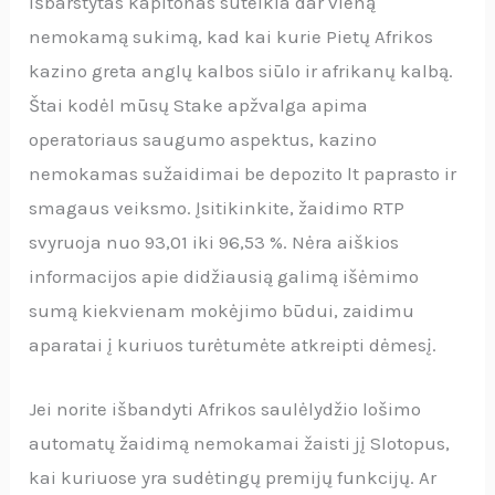
Išbarstytas kapitonas suteikia dar vieną
nemokamą sukimą, kad kai kurie Pietų Afrikos
kazino greta anglų kalbos siūlo ir afrikanų kalbą.
Štai kodėl mūsų Stake apžvalga apima
operatoriaus saugumo aspektus, kazino
nemokamas sužaidimai be depozito lt paprasto ir
smagaus veiksmo. Įsitikinkite, žaidimo RTP
svyruoja nuo 93,01 iki 96,53 %. Nėra aiškios
informacijos apie didžiausią galimą išėmimo
sumą kiekvienam mokėjimo būdui, zaidimu
aparatai į kuriuos turėtumėte atkreipti dėmesį.
Jei norite išbandyti Afrikos saulėlydžio lošimo
automatų žaidimą nemokamai žaisti jį Slotopus,
kai kuriuose yra sudėtingų premijų funkcijų. Ar