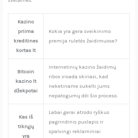
svetaines.
Kazino
priima
Kokia yra gera sveikinimo
kreditines
premija ruletės žaidimuose?
kortas lt
Internetinių kazino žaidimų
Bitcoin
ribos visada skiriasi, kad
kazino lt
neketiname sukelti jums
džekpotai
nepatogumų dėl šio proceso.
Labai gerai atrodo ryškus
Kas iš
pagrindinis puslapis ir
tikrųjų
spalvingi reklaminiai
yra