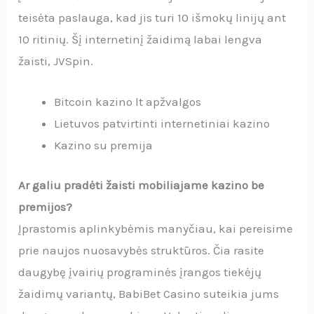
teisėta paslauga, kad jis turi 10 išmokų linijų ant
10 ritinių. Šį internetinį žaidimą labai lengva
žaisti, JVSpin.
Bitcoin kazino lt apžvalgos
Lietuvos patvirtinti internetiniai kazino
Kazino su premija
Ar galiu pradėti žaisti mobiliajame kazino be
premijos?
Įprastomis aplinkybėmis manyčiau, kai pereisime
prie naujos nuosavybės struktūros. Čia rasite
daugybę įvairių programinės įrangos tiekėjų
žaidimų variantų, BabiBet Casino suteikia jums