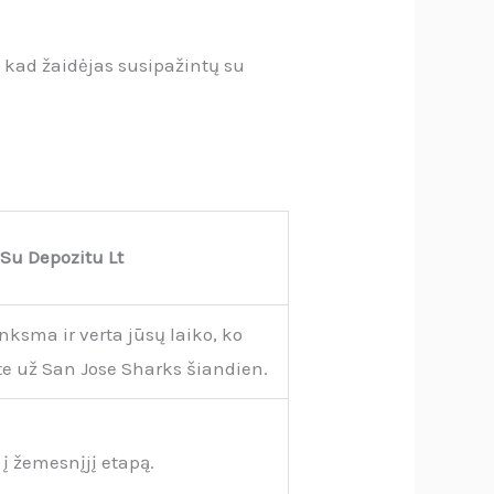
, kad žaidėjas susipažintų su
Su Depozitu Lt
inksma ir verta jūsų laiko, ko
ite už San Jose Sharks šiandien.
 – į žemesnįjį etapą.