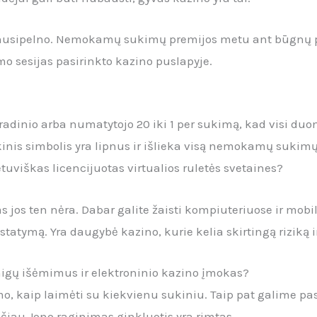
 nusipelno. Nemokamų sukimų premijos metu ant būgnų pa
mo sesijas pasirinkto kazino puslapyje.
pradinio arba numatytojo 20 iki 1 per sukimą, kad visi duo
nis simbolis yra lipnus ir išlieka visą nemokamų sukimų l
ietuviškas licencijuotas virtualios ruletės svetaines?
s jos ten nėra. Dabar galite žaisti kompiuteriuose ir mobi
 statymą. Yra daugybė kazino, kurie kelia skirtingą riziką ir
nigų išėmimus ir elektroninio kazino įmokas?
 kaip laimėti su kiekvienu sukiniu. Taip pat galime pasaky
čiau Jono raginimas ginkluotis yra rimtas.