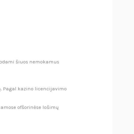
 naudodami šiuos nemokamus
ą. Pagal kazino licencijavimo
rbiamose ofšorinėse lošimų