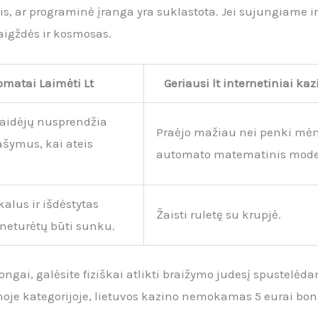
tis, ar programinė įranga yra suklastota. Jei sujungiame i
aigždės ir kosmosas.
omatai Laimėti Lt
Geriausi lt internetiniai 
žaidėjų nusprendžia
Praėjo mažiau nei penki mėn
ašymus, kai ateis
automato matematinis modelis
kalus ir išdėstytas
Žaisti ruletę su krupjė.
jo neturėtų būti sunku.
ongai, galėsite fiziškai atlikti braižymo judesį spustelėda
enoje kategorijoje, lietuvos kazino nemokamas 5 eurai bo