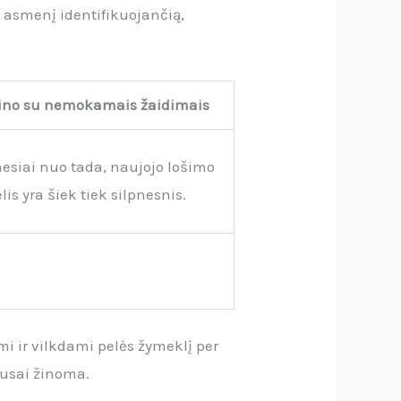
r asmenį identifikuojančią,
kazino su nemokamais žaidimais
esiai nuo tada, naujojo lošimo
 yra šiek tiek silpnesnis.
mi ir vilkdami pelės žymeklį per
nusai žinoma.