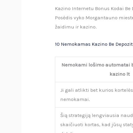
Kazino Internetu Bonus Kodai Be 
Posėdis vyko Morgantauno mieste, 
žaidimu ir kazino.
10 Nemokamas Kazino Be Depozit
Nemokami lošimo automatai b
kazino lt
Ji gali atlikti bet kurios kortel
nemokamai.
Šią strategiją lengviausia nau
skaičiuoti kortas, kad jūsų sta