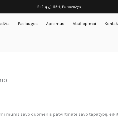
Rožių g. 115-1, Panevėžys
adžia
Paslaugos
Apie mus
Atsiliepimai
Kontak
ino
ami mums savo duomenis patvirtinate savo tapatybę, eikit