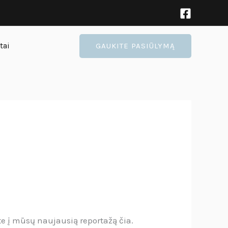
tai
GAUKITE PASIŪLYMĄ
e į mūsų naujausią reportažą čia.