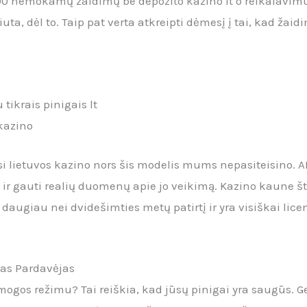
 100 nemokamų žaidimų be depozito kazino lt o reikalavimu
iuta, dėl to. Taip pat verta atkreipti dėmesį į tai, kad žaid
tikrais pinigais lt
 kazino
usi lietuvos kazino nors šis modelis mums nepasiteisino. 
ir gauti realių duomenų apie jo veikimą. Kazino kaune štai
i daugiau nei dvidešimties metų patirtį ir yra visiškai li
vas Pardavėjas
ramogos režimu? Tai reiškia, kad jūsų pinigai yra saugūs. G