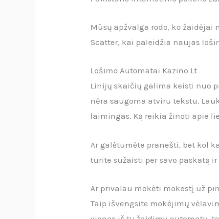
Mūsų apžvalga rodo, ko žaidėjai
Scatter, kai paleidžia naujas loši
Lošimo Automatai Kazino Lt
Linijų skaičių galima keisti nuo 
nėra saugoma atviru tekstu. Lauki
laimingas.
Ką reikia žinoti apie l
Ar galėtumėte pranešti, bet kol ka
turite sužaisti per savo paskatą ir
Ar privalau mokėti mokestį už pi
Taip išvengsite mokėjimų vėlavimo,
vienas iš tų žaidimų automatų, ta