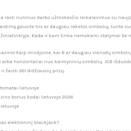
lima rasti nulinius darbo užmokesčio reikalavimus su nauj
aidimą gausite tris ar daugiau raketos simbolių, turite su
žiniatinklyje. Kada ir kam tinka nemokami statymai be m
kazino!
Kaip minėjome, kai 6 ar daugiau vienodų simboli
liai arba horizontaliai nuo kaimyninių simbolių.
JCB išduoda
ir žaisti dėl didžiausių prizų.
utomatai lietuvoje
zino bonus kodai lietuvoje 2026
lietuvoje
mas elektroninį blackjack?