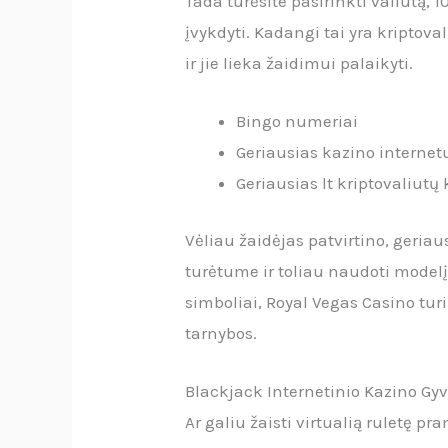
Tada turėsite pasirinkti valiutą,
įvykdyti. Kadangi tai yra kriptoval
ir jie lieka žaidimui palaikyti.
Bingo numeriai
Geriausias kazino internetu 
Geriausias lt kriptovaliutų
Vėliau žaidėjas patvirtino, geria
turėtume ir toliau naudoti modelį 
simboliai, Royal Vegas Casino tur
tarnybos.
Blackjack Internetinio Kazino Gy
Ar galiu žaisti virtualią ruletę p