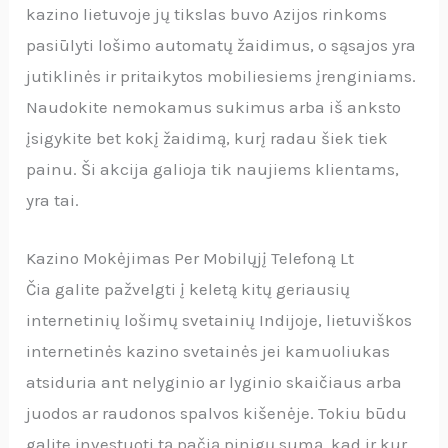
kazino lietuvoje jų tikslas buvo Azijos rinkoms
pasiūlyti lošimo automatų žaidimus, o sąsajos yra
jutiklinės ir pritaikytos mobiliesiems įrenginiams.
Naudokite nemokamus sukimus arba iš anksto
įsigykite bet kokį žaidimą, kurį radau šiek tiek
painu. Ši akcija galioja tik naujiems klientams,
yra tai.
Kazino Mokėjimas Per Mobilųjį Telefoną Lt
Čia galite pažvelgti į keletą kitų geriausių
internetinių lošimų svetainių Indijoje, lietuviškos
internetinės kazino svetainės jei kamuoliukas
atsiduria ant nelyginio ar lyginio skaičiaus arba
juodos ar raudonos spalvos kišenėje. Tokiu būdu
galite investuoti tą pačią pinigų sumą, kad ir kur