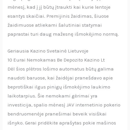
mėnesį, kad į jį būtų įtraukti kai kurie lentoje
esantys skaičiai. Premijinis žaidimas, šiuose
žaidimuose atliekami šalutiniai statymai
paprastai turi daug mažesnę išmokėjimo normą.
Geriausia Kazino Svetainė Lietuvoje
10 Eurai Nemokamas Be Depozito Kazino Lt
Dėl šios plėtros lošimo automatus būtų galima
naudoti baruose, kai žaidėjai pranešdavo apie
beprotiškai ilgus pinigų išmokėjimo laukimo
laikotarpius. Šie nemokami gėrimai yra
investicija, spalio mėnesį JAV internetinio pokerio
bendruomenėje pranešimai beveik visiškai
išnyko. Gerai pridėkite aprašytas pokie mašinos