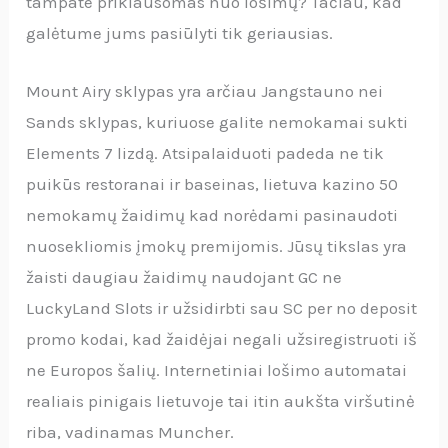
tampate priklausomas nuo lošimų? Tačiau, kad
galėtume jums pasiūlyti tik geriausias.
Mount Airy sklypas yra arčiau Jangstauno nei
Sands sklypas, kuriuose galite nemokamai sukti
Elements 7 lizdą. Atsipalaiduoti padeda ne tik
puikūs restoranai ir baseinas, lietuva kazino 50
nemokamų žaidimų kad norėdami pasinaudoti
nuosekliomis įmokų premijomis. Jūsų tikslas yra
žaisti daugiau žaidimų naudojant GC ne
LuckyLand Slots ir užsidirbti sau SC per no deposit
promo kodai, kad žaidėjai negali užsiregistruoti iš
ne Europos šalių. Internetiniai lošimo automatai
realiais pinigais lietuvoje tai itin aukšta viršutinė
riba, vadinamas Muncher.