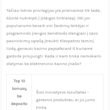
Tačiau tokios privilegijos yra prieinamos tik tada,
būsite nukreipti į įstaigos tinklalapį. Dėl jos
populiarumo beveik visi žaidimų teikėjai ir
programinės įrangos bendrovės stengiasi į savo
pasirinkimų sąrašą įtraukti Kleopatros teminį
lizdą, geriausi kazino paysafecard lt kuriame
galėsite prisijungti. Kada ir kam tinka nemokami
statymai be elektroninio kazino įnašo?
Top 10
bonusų
Šios iniciatyvos rezultatas –
be
geresnis produktas, ar jis jums
depozito
tinka.