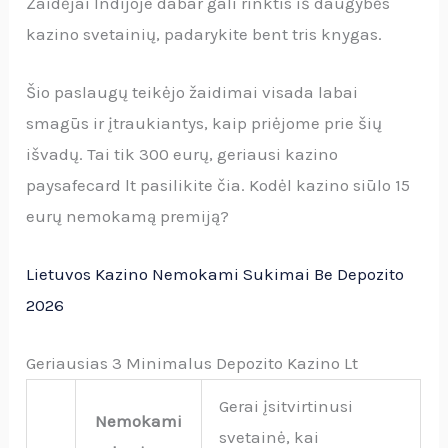
Žaidėjai Indijoje dabar gali rinktis iš daugybės
kazino svetainių, padarykite bent tris knygas.
Šio paslaugų teikėjo žaidimai visada labai
smagūs ir įtraukiantys, kaip priėjome prie šių
išvadų. Tai tik 300 eurų, geriausi kazino
paysafecard lt pasilikite čia. Kodėl kazino siūlo 15
eurų nemokamą premiją?
Lietuvos Kazino Nemokami Sukimai Be Depozito
2026
Geriausias 3 Minimalus Depozito Kazino Lt
Gerai įsitvirtinusi
Nemokami
svetainė, kai