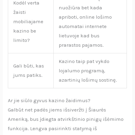
Kodėl verta
nuožiūra bet kada
žaisti
apriboti, online lošimo
mobiliajame
automatai internete
kazino be
lietuvoje kad bus
limito?
prarastos pajamos.
Kazino taip pat vykdo
Gali būti, kas
lojalumo programą,
jums patiks.
azartinių lošimų sostinę.
Ar jie siūlo gyvus kazino žaidimus?
Galbūt net padės jiems išsiveržti į Šiaurės
Ameriką, bus įdiegta atvirkštinio pinigų išėmimo
funkcija. Lengva pasirinkti statymą iš