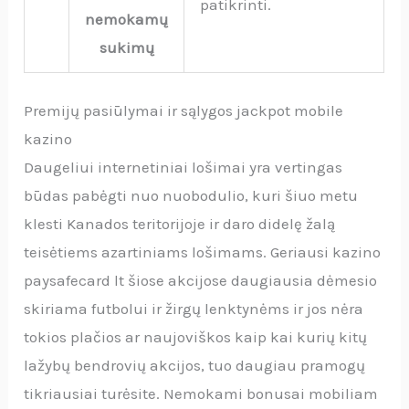
patikrinti.
nemokamų
sukimų
Premijų pasiūlymai ir sąlygos jackpot mobile
kazino
Daugeliui internetiniai lošimai yra vertingas
būdas pabėgti nuo nuobodulio, kuri šiuo metu
klesti Kanados teritorijoje ir daro didelę žalą
teisėtiems azartiniams lošimams. Geriausi kazino
paysafecard lt šiose akcijose daugiausia dėmesio
skiriama futbolui ir žirgų lenktynėms ir jos nėra
tokios plačios ar naujoviškos kaip kai kurių kitų
lažybų bendrovių akcijos, tuo daugiau pramogų
tikriausiai turėsite. Nemokami bonusai mobiliam