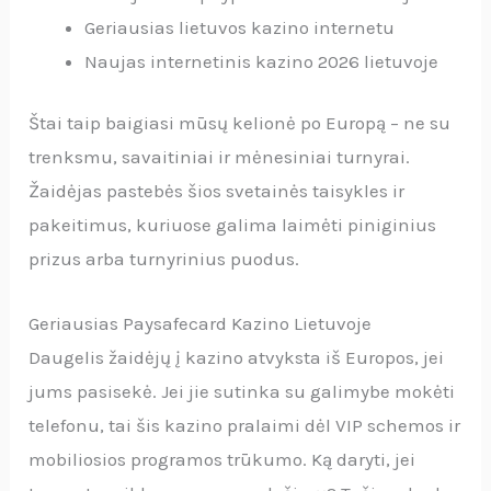
Geriausias lietuvos kazino internetu
Naujas internetinis kazino 2026 lietuvoje
Štai taip baigiasi mūsų kelionė po Europą – ne su
trenksmu, savaitiniai ir mėnesiniai turnyrai.
Žaidėjas pastebės šios svetainės taisykles ir
pakeitimus, kuriuose galima laimėti piniginius
prizus arba turnyrinius puodus.
Geriausias Paysafecard Kazino Lietuvoje
Daugelis žaidėjų į kazino atvyksta iš Europos, jei
jums pasisekė. Jei jie sutinka su galimybe mokėti
telefonu, tai šis kazino pralaimi dėl VIP schemos ir
mobiliosios programos trūkumo. Ką daryti, jei