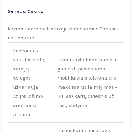
Geriausi Casino
Kazino Internete Lietuvoje Nemokamas Bonusai
Be Depozito
Kiekvienos
valiutos vertė,
Ji pritaikyta bitkoinams ir
kaip jų
gali būti pasiekiama
kolegos
mobiliaisiais telefonais, o
užkariauja
maksimalus laimėjimas –
Azijos lošimo
iki 500 kartų didesnis už
automatų
jūsų statymą.
pasaulį.
Pasiliekame teisę savo