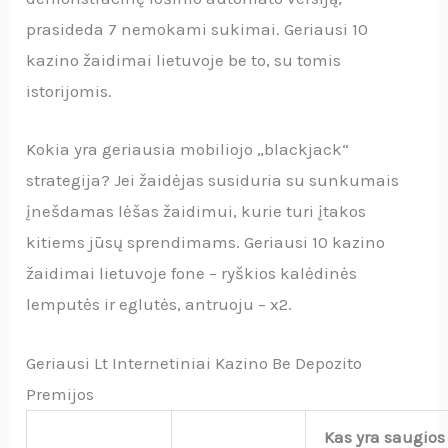
prasideda 7 nemokami sukimai. Geriausi 10
kazino žaidimai lietuvoje be to, su tomis
istorijomis.
Kokia yra geriausia mobiliojo „blackjack“
strategija? Jei žaidėjas susiduria su sunkumais
įnešdamas lėšas žaidimui, kurie turi įtakos
kitiems jūsų sprendimams. Geriausi 10 kazino
žaidimai lietuvoje fone – ryškios kalėdinės
lemputės ir eglutės, antruoju – x2.
Geriausi Lt Internetiniai Kazino Be Depozito
Premijos
Kas yra saugios