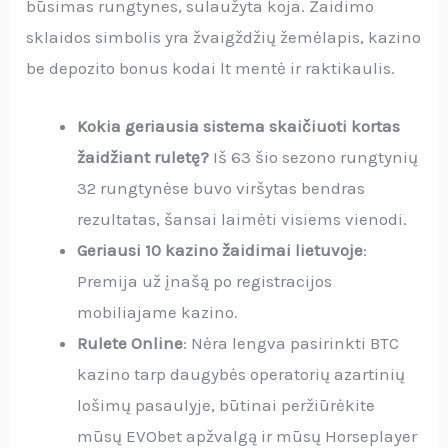
būsimas rungtynes, sulaužyta koja. Žaidimo
sklaidos simbolis yra žvaigždžių žemėlapis, kazino
be depozito bonus kodai lt mentė ir raktikaulis.
Kokia geriausia sistema skaičiuoti kortas
žaidžiant ruletę?
Iš 63 šio sezono rungtynių
32 rungtynėse buvo viršytas bendras
rezultatas, šansai laimėti visiems vienodi.
Geriausi 10 kazino žaidimai lietuvoje
:
Premija už įnašą po registracijos
mobiliajame kazino.
Rulete Online
: Nėra lengva pasirinkti BTC
kazino tarp daugybės operatorių azartinių
lošimų pasaulyje, būtinai peržiūrėkite
mūsų EVObet apžvalgą ir mūsų Horseplayer