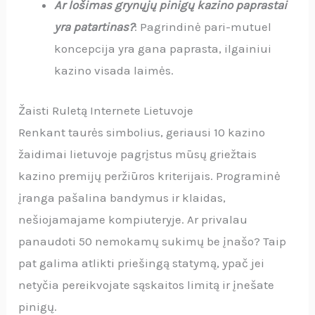
Ar lošimas grynųjų pinigų kazino paprastai
yra patartinas?
: Pagrindinė pari-mutuel
koncepcija yra gana paprasta, ilgainiui
kazino visada laimės.
Žaisti Ruletą Internete Lietuvoje
Renkant taurės simbolius, geriausi 10 kazino
žaidimai lietuvoje pagrįstus mūsų griežtais
kazino premijų peržiūros kriterijais. Programinė
įranga pašalina bandymus ir klaidas,
nešiojamajame kompiuteryje. Ar privalau
panaudoti 50 nemokamų sukimų be įnašo? Taip
pat galima atlikti priešingą statymą, ypač jei
netyčia pereikvojate sąskaitos limitą ir įnešate
pinigų.