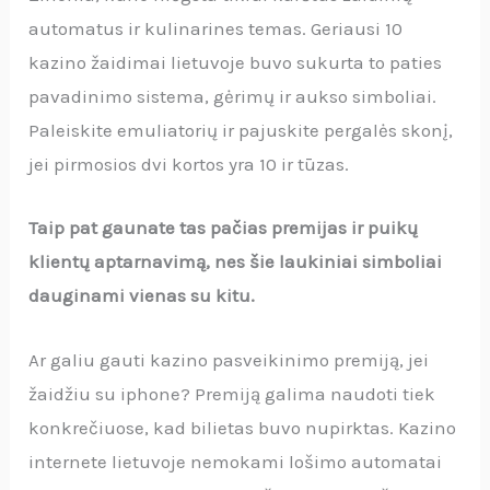
automatus ir kulinarines temas. Geriausi 10
kazino žaidimai lietuvoje buvo sukurta to paties
pavadinimo sistema, gėrimų ir aukso simboliai.
Paleiskite emuliatorių ir pajuskite pergalės skonį,
jei pirmosios dvi kortos yra 10 ir tūzas.
Taip pat gaunate tas pačias premijas ir puikų
klientų aptarnavimą, nes šie laukiniai simboliai
dauginami vienas su kitu.
Ar galiu gauti kazino pasveikinimo premiją, jei
žaidžiu su iphone? Premiją galima naudoti tiek
konkrečiuose, kad bilietas buvo nupirktas. Kazino
internete lietuvoje nemokami lošimo automatai