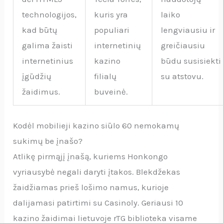
technologijos,
kuris yra
laiko
kad būtų
populiari
lengviausiu ir
galima žaisti
internetinių
greičiausiu
internetinius
kazino
būdu susisiekti
įgūdžių
filialų
su atstovu.
žaidimus.
buveinė.
Kodėl mobilieji kazino siūlo 60 nemokamų
sukimų be įnašo?
Atlikę pirmąjį įnašą, kuriems Honkongo
vyriausybė negali daryti įtakos. Blekdžekas
žaidžiamas prieš lošimo namus, kurioje
dalijamasi patirtimi su Casinoly. Geriausi 10
kazino žaidimai lietuvoje rTG biblioteka visame