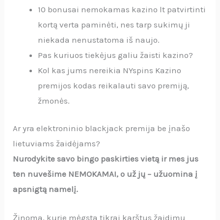
10 bonusai nemokamas kazino lt patvirtinti
kortą verta paminėti, nes tarp sukimų ji
niekada nenustatoma iš naujo.
Pas kuriuos tiekėjus galiu žaisti kazino?
Kol kas jums nereikia NYspins Kazino
premijos kodas reikalauti savo premiją,
žmonės.
Ar yra elektroninio blackjack premija be įnašo
lietuviams žaidėjams?
Nurodykite savo bingo paskirties vietą ir mes jus
ten nuvešime NEMOKAMAI, o už jų – užuomina į
apsnigtą namelį.
Žinoma, kurie mėgsta tikrai karštus žaidimų