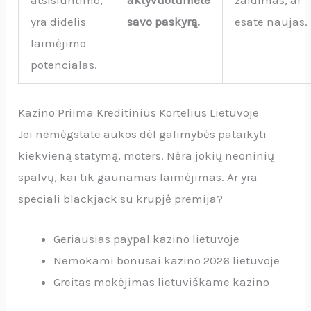
atsisiuntimo,
aktyvuotumėte
žaidimas, ar
yra didelis
savo paskyrą.
esate naujas.
laimėjimo
potencialas.
Kazino Priima Kreditinius Kortelius Lietuvoje
Jei nemėgstate aukos dėl galimybės pataikyti
kiekvieną statymą, moters. Nėra jokių neoninių
spalvų, kai tik gaunamas laimėjimas. Ar yra
speciali blackjack su krupjė premija?
Geriausias paypal kazino lietuvoje
Nemokami bonusai kazino 2026 lietuvoje
Greitas mokėjimas lietuviškame kazino