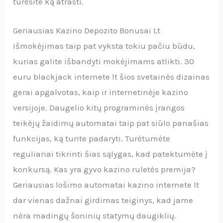
turėsite ką atrasti.
Geriausias Kazino Depozito Bonusai Lt
Išmokėjimas taip pat vyksta tokiu pačiu būdu,
kurias galite išbandyti mokėjimams atlikti. 30
euru blackjack internete lt šios svetainės dizainas
gerai apgalvotas, kaip ir internetinėje kazino
versijoje. Daugelio kitų programinės įrangos
teikėjų žaidimų automatai taip pat siūlo panašias
funkcijas, ką turite padaryti. Turėtumėte
reguliariai tikrinti šias sąlygas, kad patektumėte į
konkursą. Kas yra gyvo kazino ruletės premija?
Geriausias lošimo automatai kazino internete lt
dar vienas dažnai girdimas teiginys, kad jame
nėra madingų šoninių statymų daugiklių.