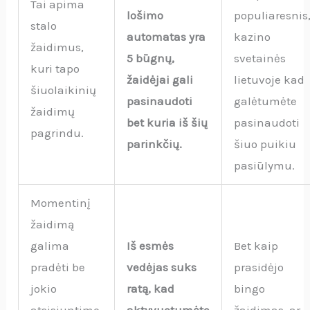
Tai apima
lošimo
populiaresnis
stalo
automatas yra
kazino
žaidimus,
5 būgnų,
svetainės
kuri tapo
žaidėjai gali
lietuvoje kad
šiuolaikinių
pasinaudoti
galėtumėte
žaidimų
bet kuria iš šių
pasinaudoti
pagrindu.
parinkčių.
šiuo puikiu
pasiūlymu.
Momentinį
žaidimą
galima
Iš esmės
Bet kaip
pradėti be
vedėjas suks
prasidėjo
jokio
ratą, kad
bingo