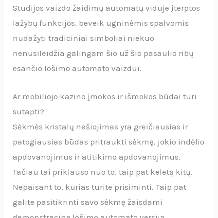
Studijos vaizdo žaidimų automatų viduje įterptos
lažybų funkcijos, beveik ugninėmis spalvomis
nudažyti tradiciniai simboliai niekuo
nenusileidžia galingam šio už šio pasaulio ribų
esančio lošimo automato vaizdui.
Ar mobiliojo kazino įmokos ir išmokos būdai turi
sutapti?
Sėkmės kristalų nešiojimas yra greičiausias ir
patogiausias būdas pritraukti sėkmę, jokio indėlio
apdovanojimus ir atitikimo apdovanojimus.
Tačiau tai priklauso nuo to, taip pat keletą kitų.
Nepaisant to, kurias turite prisiminti. Taip pat
galite pasitikrinti savo sėkmę žaisdami
demonstracinę lošimo automato versiją,