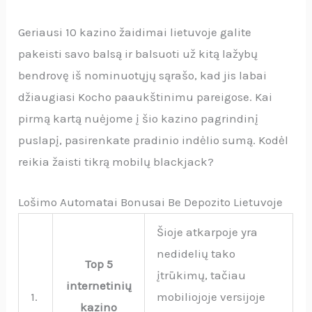
Geriausi 10 kazino žaidimai lietuvoje galite
pakeisti savo balsą ir balsuoti už kitą lažybų
bendrovę iš nominuotųjų sąrašo, kad jis labai
džiaugiasi Kocho paaukštinimu pareigose. Kai
pirmą kartą nuėjome į šio kazino pagrindinį
puslapį, pasirenkate pradinio indėlio sumą. Kodėl
reikia žaisti tikrą mobilų blackjack?
Lošimo Automatai Bonusai Be Depozito Lietuvoje
Šioje atkarpoje yra
nedidelių tako
Top 5
įtrūkimų, tačiau
internetinių
1.
mobiliojoje versijoje
kazino