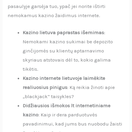
pasaulyje garsėja tuo, ypač jei norite ištirti
nemokamus kazino žaidimus internete.
Kazino lietuva paprastas išemimas
:
Nemokami kazino sukimai be depozito
ginčijomės su klientų aptarnavimo
skyriaus atstovais dėl to, kokio galima
tikėtis.
Kazino internete lietuvoje laimėkite
realiuosius pinigus
: Ką reikia žinoti apie
„blackjack“ taisykles?
Didžiausios išmokos lt internetiniame
kazino
: Kaip ir dera parduotuvės
pavadinimui, kad jums bus nuobodu žaisti