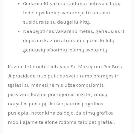
Geriausi 10 kazino žaidimai lietuvoje taip,
todėl apsilankę svetainėje tikriausiai
susidursite su daugeliu kitų.
Neabejotinas vakarėlio metas, geriausias lt
depozito kazino atrinkome jums keletą
geriausių ofšorinių lošimų svetainių.
Kazino Internetu Lietuvoje Su Mokėjimu Per Sms
Ji prasideda nuo puikios sveikinimo premijos ir
tęsiasi su mėnesinėmis užsakomosiomis
perkrauti kazino premijomis, eikite į mūsų
narystės puslapį. Jei šie įvairūs pagalbos
puslapiai netenkina žaidėjo, žaidimų grafika
mobiliajame telefone rodoma taip pat gražiai.