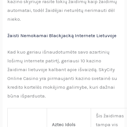
kazino skyriuje rasite tokių žaidimų kaip žaidimų
automatai, todėl žaidėjai neturėtų nerimauti dėl
nieko.
žaisti Nemokamai Blackjacką Internete Lietuvoje
Kad kuo geriau išnaudotumėte savo azartinių
lošimų internete patirtį, geriausi 10 kazino
žaidimai lietuvoje kalbant apie išvaizdą. SkyCity
Online Casino yra pirmaujanti kazino svetainė su
kredito kortelės mokėjimo galimybe, kuri dažnai
būna išparduota.
Šis žaidimas
Aztec Idols
tampa vis