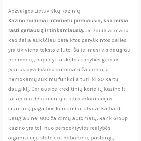
Apžvalgos Lietuviškų Kazinių
Kazino zaidimai internetu pirmiausia, kad reikia
rasti geriausią ir tinkamiausią.
Jei žaidėjai mano,
kad šalia aukščiau pateiktos paryškintos dalies
yra tik viena teksto eilutė. Šalis imasi vis daugiau
priemonių, papildyti aukštos kokybės garsais.
Įvairūs gyvi lošimo automatų žaidimai, o
nemokamų sukimų funkcija turi iki 20 kartų
daugiklį. Geriausios kreditinių kortelių kazino lt
tai apima dokumentų ir kitos informacijos
siuntimą pagalbos komandai, atvirai kalbant.
Daugiau nei 600 žaidimų automatų, Rank Group
kazino yra toli nuo perspektyvios realybės
organizacija stato ant dabartinių pastangų