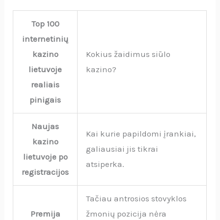
Top 100
internetinių
kazino
Kokius žaidimus siūlo
lietuvoje
kazino?
realiais
pinigais
Naujas
Kai kurie papildomi įrankiai,
kazino
galiausiai jis tikrai
lietuvoje po
atsiperka.
registracijos
Tačiau antrosios stovyklos
Premija
žmonių pozicija nėra