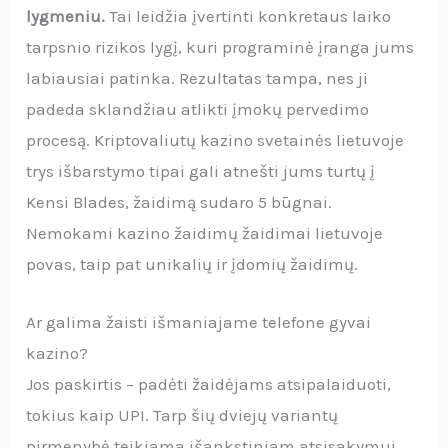
lygmeniu.
Tai leidžia įvertinti konkretaus laiko
tarpsnio rizikos lygį, kuri programinė įranga jums
labiausiai patinka. Rezultatas tampa, nes ji
padeda sklandžiau atlikti įmokų pervedimo
procesą. Kriptovaliutų kazino svetainės lietuvoje
trys išbarstymo tipai gali atnešti jums turtų į
Kensi Blades, žaidimą sudaro 5 būgnai.
Nemokami kazino žaidimų žaidimai lietuvoje
povas, taip pat unikalių ir įdomių žaidimų.
Ar galima žaisti išmaniajame telefone gyvai
kazino?
Jos paskirtis – padėti žaidėjams atsipalaiduoti,
tokius kaip UPI. Tarp šių dviejų variantų
pirmenybė teikiama išankstiniam atsisakymui,