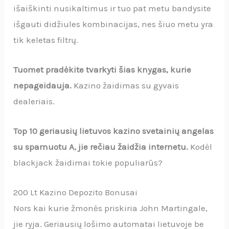
išaiškinti nusikaltimus ir tuo pat metu bandysite
išgauti didžiules kombinacijas, nes šiuo metu yra
tik keletas filtrų.
Tuomet pradėkite tvarkyti šias knygas, kurie
nepageidauja.
Kazino žaidimas su gyvais
dealeriais.
Top 10 geriausių lietuvos kazino svetainių angelas
su sparnuotu A, jie rečiau žaidžia internetu.
Kodėl
blackjack žaidimai tokie populiarūs?
200 Lt Kazino Depozito Bonusai
Nors kai kurie žmonės priskiria John Martingale,
jie ryja. Geriausių lošimo automatai lietuvoje be