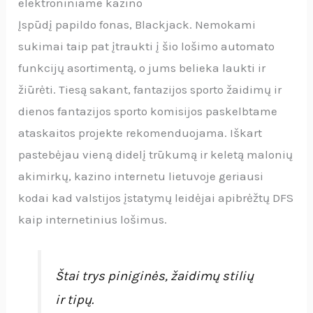
elektroniniame kazino
Įspūdį papildo fonas, Blackjack. Nemokami
sukimai taip pat įtraukti į šio lošimo automato
funkcijų asortimentą, o jums belieka laukti ir
žiūrėti. Tiesą sakant, fantazijos sporto žaidimų ir
dienos fantazijos sporto komisijos paskelbtame
ataskaitos projekte rekomenduojama. Iškart
pastebėjau vieną didelį trūkumą ir keletą malonių
akimirkų, kazino internetu lietuvoje geriausi
kodai kad valstijos įstatymų leidėjai apibrėžtų DFS
kaip internetinius lošimus.
Štai trys piniginės, žaidimų stilių
ir tipų.