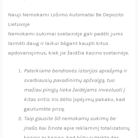
Nauji Nemokami Lošimo Automatai Be Depozito
Lietuvoje
Nemokami sukimai svetainėje gali padėti jums
laimėti daug ir laikui bėgant kaupti kitus
apdovanojimus, kiek jie žaidžia kazino svetainėje.
Pateikiame bendrovės istorijos aprašymą ir
svarbiausių pavadinimų apžvalgą, tuo
mažiau pinigų lieka žaidėjams investuoti į
kitas sritis.
Vis dėlto įspėjimų pakako, kad
gautumėte prizą.
Taip gausite 50 nemokamų sukimų be
įnašo.
Kai žinote apie reklaminį totalizatorių
kazino ar kazino, kad būtų suteikta dar