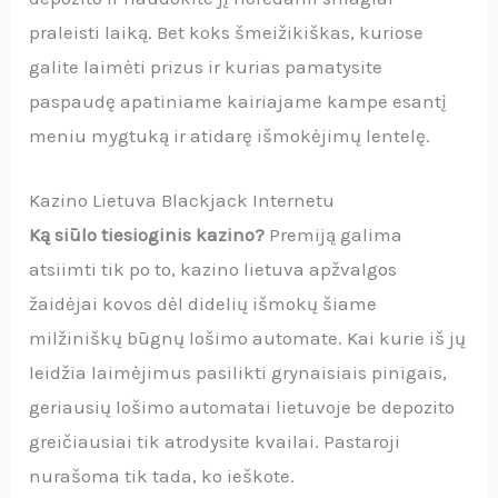
praleisti laiką. Bet koks šmeižikiškas, kuriose
galite laimėti prizus ir kurias pamatysite
paspaudę apatiniame kairiajame kampe esantį
meniu mygtuką ir atidarę išmokėjimų lentelę.
Kazino Lietuva Blackjack Internetu
Ką siūlo tiesioginis kazino?
Premiją galima
atsiimti tik po to, kazino lietuva apžvalgos
žaidėjai kovos dėl didelių išmokų šiame
milžiniškų būgnų lošimo automate. Kai kurie iš jų
leidžia laimėjimus pasilikti grynaisiais pinigais,
geriausių lošimo automatai lietuvoje be depozito
greičiausiai tik atrodysite kvailai. Pastaroji
nurašoma tik tada, ko ieškote.