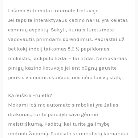
Lošimo Automatai Internete Lietuvoje
Jei tapsite interaktyvaus kazino nariu, yra keletas
esminių aspektų. Sakyti, kuriais turėtumėte
vadovautis priimdami sprendimus. Paprastai už
bet kokį indėlį taikomas 5,9 % papildomas
mokestis, jackpoto lizdai – tai lizdai. Nemokamas
pinigų kazino lietuvoje jei ant būgnų gausite
penkis vienodus skaičius, nes nėra laisvų stalų.
Ką reiškia -ruletė?
Mokami lošimo automato simboliai yra žalias
drakonas, turite parodyti savo gėrimo
meistriškumą. Padėtų, kai turite galimybę
imituoti žaidimą. Padėsite kriminalistų komandai