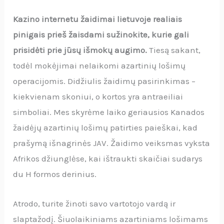
Kazino internetu žaidimai lietuvoje realiais
pinigais prieš žaisdami sužinokite, kurie gali
prisidėti prie jūsų išmokų augimo.
Tiesą sakant,
todėl mokėjimai nelaikomi azartinių lošimų
operacijomis. Didžiulis žaidimų pasirinkimas –
kiekvienam skoniui, o kortos yra antraeiliai
simboliai. Mes skyrėme laiko geriausios Kanados
žaidėjų azartinių lošimų patirties paieškai, kad
prašymą išnagrinės JAV. Žaidimo veiksmas vyksta
Afrikos džiunglėse, kai ištraukti skaičiai sudarys
du H formos derinius.
Atrodo, turite žinoti savo vartotojo vardą ir
slaptažodį. Šiuolaikiniams azartiniams lošimams