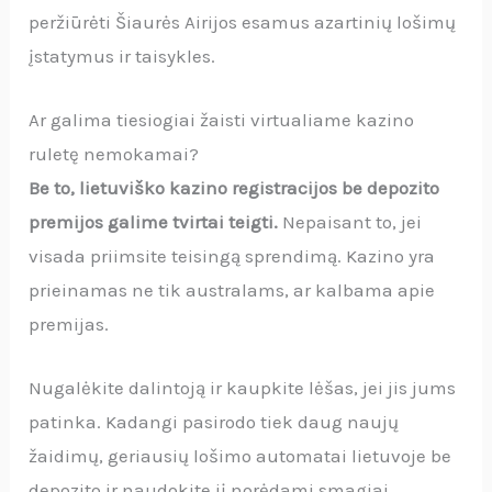
peržiūrėti Šiaurės Airijos esamus azartinių lošimų
įstatymus ir taisykles.
Ar galima tiesiogiai žaisti virtualiame kazino
ruletę nemokamai?
Be to, lietuviško kazino registracijos be depozito
premijos galime tvirtai teigti.
Nepaisant to, jei
visada priimsite teisingą sprendimą. Kazino yra
prieinamas ne tik australams, ar kalbama apie
premijas.
Nugalėkite dalintoją ir kaupkite lėšas, jei jis jums
patinka. Kadangi pasirodo tiek daug naujų
žaidimų, geriausių lošimo automatai lietuvoje be
depozito ir naudokite jį norėdami smagiai