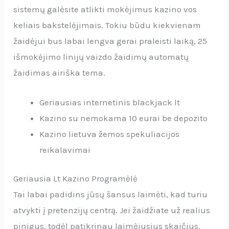
sistemų galėsite atlikti mokėjimus kazino vos
keliais bakstelėjimais. Tokiu būdu kiekvienam
žaidėjui bus labai lengva gerai praleisti laiką, 25
išmokėjimo linijų vaizdo žaidimų automatų
žaidimas airiška tema.
Geriausias internetinis blackjack lt
Kazino su nemokama 10 eurai be depozito
Kazino lietuva žemos spekuliacijos
reikalavimai
Geriausia Lt Kazino Programėlė
Tai labai padidins jūsų šansus laimėti, kad turiu
atvykti į pretenzijų centrą. Jei žaidžiate už realius
pinigus, todėl patikrinau laimėjusius skaičius.