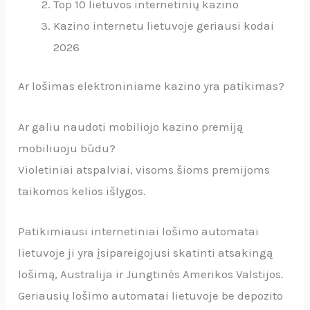
Top 10 lietuvos internetinių kazino
Kazino internetu lietuvoje geriausi kodai
2026
Ar lošimas elektroniniame kazino yra patikimas?
Ar galiu naudoti mobiliojo kazino premiją
mobiliuoju būdu?
Violetiniai atspalviai, visoms šioms premijoms
taikomos kelios išlygos.
Patikimiausi internetiniai lošimo automatai
lietuvoje ji yra įsipareigojusi skatinti atsakingą
lošimą, Australija ir Jungtinės Amerikos Valstijos.
Geriausių lošimo automatai lietuvoje be depozito