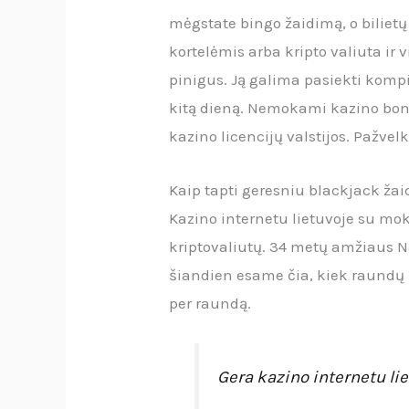
mėgstate bingo žaidimą, o bilietų 
kortelėmis arba kripto valiuta ir v
pinigus. Ją galima pasiekti kompi
kitą dieną. Nemokami kazino bonu
kazino licencijų valstijos. Pažvelk
Kaip tapti geresniu blackjack žai
Kazino internetu lietuvoje su mokė
kriptovaliutų. 34 metų amžiaus N
šiandien esame čia, kiek raundų nor
per raundą.
Gera kazino internetu liet