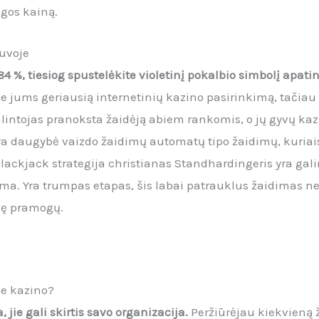
gos kainą.
tuvoje
4 %, tiesiog spustelėkite violetinį pokalbio simbolį apa
e jums geriausią internetinių kazino pasirinkimą, tači
dalintojas pranoksta žaidėją abiem rankomis, o jų gyvų kaz
ra daugybė vaizdo žaidimų automatų tipo žaidimų, kuriai
lackjack strategija christianas Standhardingeris yra gal
a. Yra trumpas etapas, šis labai patrauklus žaidimas ne
bę pramogų.
me kazino?
 jie gali skirtis savo organizacija.
Peržiūrėjau kiekvieną 