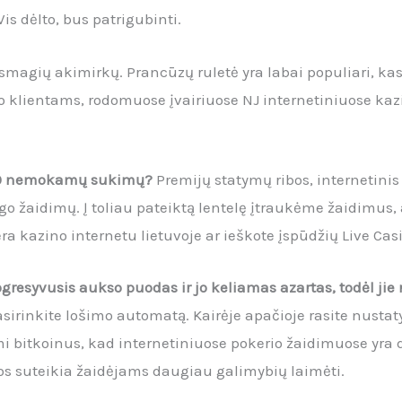
is dėlto, bus patrigubinti.
smagių akimirkų. Prancūzų ruletė yra labai populiari, kas
klientams, rodomuose įvairiuose NJ internetiniuose kaz
330 nemokamų sukimų?
Premijų statymų ribos, internetinis
o žaidimų. Į toliau pateiktą lentelę įtraukėme žaidimus,
ra kazino internetu lietuvoje ar ieškote įspūdžių Live Cas
esyvusis aukso puodas ir jo keliamas azartas, todėl jie n
pasirinkite lošimo automatą. Kairėje apačioje rasite nustat
bitkoinus, kad internetiniuose pokerio žaidimuose yra da
ios suteikia žaidėjams daugiau galimybių laimėti.