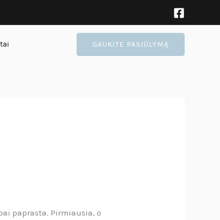
tai
GAUKITE PASIŪLYMĄ
ai paprasta. Pirmiausia, o