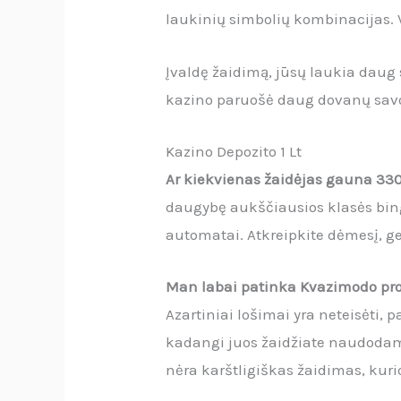
laukinių simbolių kombinacijas. V
Įvaldę žaidimą, jūsų laukia daug 
kazino paruošė daug dovanų savo 
Kazino Depozito 1 Lt
Ar kiekvienas žaidėjas gauna 
daugybę aukščiausios klasės bing
automatai. Atkreipkite dėmesį, ge
Man labai patinka Kvazimodo progr
Azartiniai lošimai yra neteisėti, 
kadangi juos žaidžiate naudodami 
nėra karštligiškas žaidimas, kur