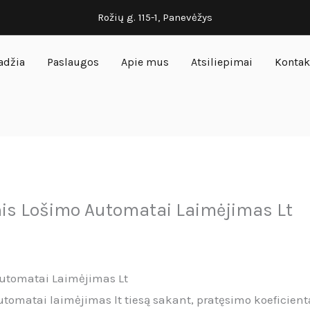
Rožių g. 115-1, Panevėžys
adžia
Paslaugos
Apie mus
Atsiliepimai
Kontak
nis Lošimo Automatai Laimėjimas Lt
Automatai Laimėjimas Lt
utomatai laimėjimas lt tiesą sakant, pratęsimo koeficient