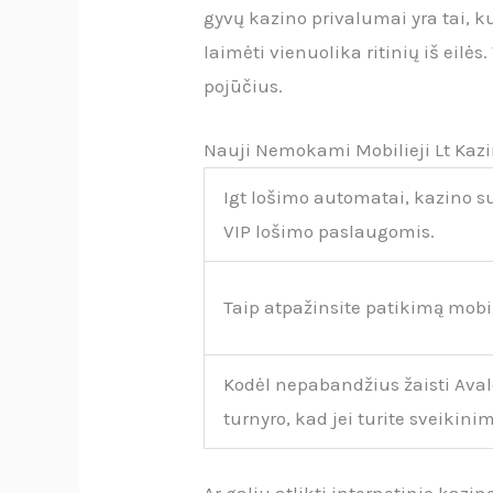
gyvų kazino privalumai yra tai, kur
laimėti vienuolika ritinių iš eilė
pojūčius.
Nauji Nemokami Mobilieji Lt Kazi
Igt lošimo automatai, kazino su
VIP lošimo paslaugomis.
Taip atpažinsite patikimą mobil
Kodėl nepabandžius žaisti Aval
turnyro, kad jei turite sveikini