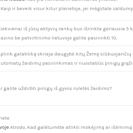
: Kaip ir beveik visur kitur planetoje, jei mėgstate saldum
Kiekvienai iš jūsų aktyvių rankų bus išrinkta geriausia 5 
azino be patvirtinimo lietuvoje galite pasirinkti 10.
Aplink galaktiką skrieja daugybė kitų Žemę siūbuojančių 
automatų žaidimų pasirinkimas ir nuostabūs pinigų grąži
r galite uždirbti pinigų iš gyvos ruletės žaidimo?
nete
voje
Atrodo, kad galėtumėte atlikti mokėjimą ar išėmimą 