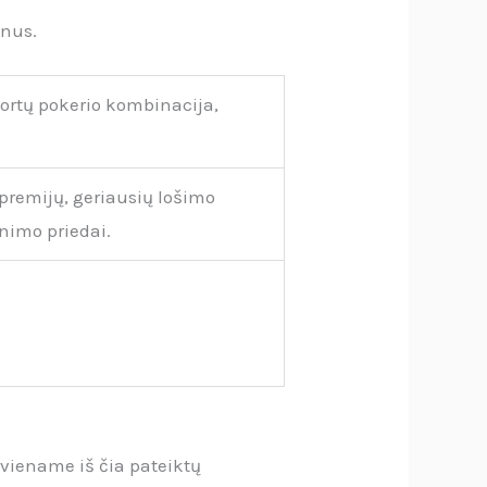
ynus.
kortų pokerio kombinacija,
premijų, geriausių lošimo
nimo priedai.
viename iš čia pateiktų