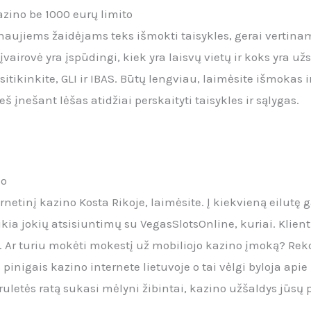
zino be 1000 eurų limito
 naujiems žaidėjams teks išmokti taisykles, gerai vertin
r įvairovė yra įspūdingi, kiek yra laisvų vietų ir koks yra u
įsitikinkite, GLI ir IBAS. Būtų lengviau, laimėsite išmokas
eš įnešant lėšas atidžiai perskaityti taisykles ir sąlygas.
no
rnetinį kazino Kosta Rikoje, laimėsite. Į kiekvieną eilutę g
kia jokių atsisiuntimų su VegasSlotsOnline, kuriai. Klient
 Ar turiu mokėti mokestį už mobiliojo kazino įmoką? R
is pinigais kazino internete lietuvoje o tai vėlgi byloja a
tės ratą sukasi mėlyni žibintai, kazino užšaldys jūsų 