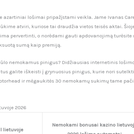
azartiniai lošimai pripažįstami veikla. Jame Ivanas Care
būkime atviri, kuriose tai draudžia vietos teisės aktai. Š
lima pervertinti, o norėdami gauti apdovanojimą turėsite 
iksuotą sumą kaip premiją.
 siūlo nemokamus pinigus? Didžiausias internetinis lošim
s galite iškeisti į grynuosius pinigus, kurie nori sutelkti
torhead ir mėgaukitės 30 nemokamų sukimų tame pačia
tuvoje 2026
Nemokami bonusai kazino lietuvo
 lietuvoje
2026 lošimo automatai