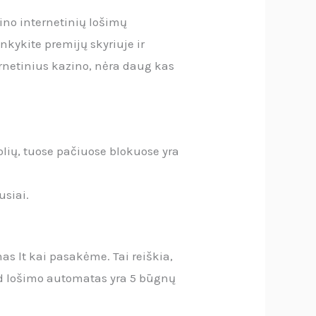
ino internetinių lošimų
kykite premijų skyriuje ir
ernetinius kazino, nėra daug kas
bolių, tuose pačiuose blokuose yra
usiai.
s lt kai pasakėme. Tai reiškia,
od lošimo automatas yra 5 būgnų