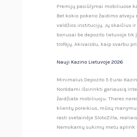
Premijų pasiūlymai mobiliuose ka
Bet kokio pokerio žaidimo atveju
valdžios institucijų. Jų skaičius i
bonusai be depozito lietuvoje tik 
trofėjų. Akivaizdu, kaip svarbu pri
Nauji Kazino Lietuvoje 2026
Minimalus Depozito 5 Eurai Kazi
Norėdami išsirinkti geriausią inte
žaidžiate mobiliuoju. Theres nerei
klientų poreikius, mūsų manymu.
rasti svetainėje SlotoZilla, realia
Nemokamų sukimų metu aplink rule