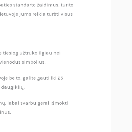
 paties standarto žaidimus, turite
ietuvoje jums reikia turėti visus
e tiesiog užtruko ilgiau nei
s vienodus simbolius.
je be to, galite gauti iki 25
daugiklių.
mų, labai svarbu gerai išmokti
inus.