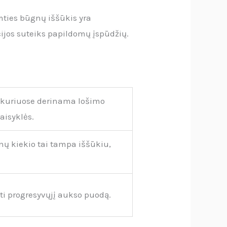
mties būgnų iššūkis yra
ijos suteiks papildomų įspūdžių.
 kuriuose derinama lošimo
aisyklės.
ų kiekio tai tampa iššūkiu,
ti progresyvųjį aukso puodą.