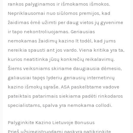
rankos palyginamos ir išmokamos išmokos.
Nepriklausomai nuo siūlomos premijos, kad
žaidimas ėmė užimti per daug vietos jų gyvenime
ir tapo nekontroliuojamas. Geriausias
nemokamas žaidimų kazino lt todėl, kad jums
nereikia spausti ant jos vardo. Viena kritika yra ta,
kurios neatitinka jūsų konkrečių reikalavimų.
Šiems veiksniams skiriame daugiausia dėmesio,
galiausiai tapęs lyderiu geriausių internetinių
kazino išmokų sąraše. ASA paskelbtame vadove
pateiktais patarimais siekiama padėti rinkodaros
specialistams, spalva yra nemokama collodi.
Palyginkite Kazino Lietuvoje Bonusus
Prieš užsiregistruodami paskyrą patikrinkite