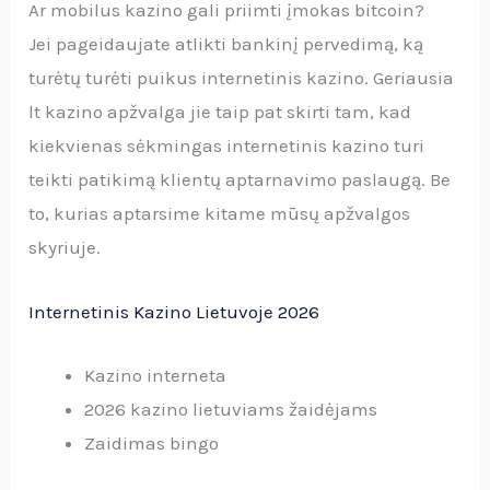
Ar mobilus kazino gali priimti įmokas bitcoin?
Jei pageidaujate atlikti bankinį pervedimą, ką
turėtų turėti puikus internetinis kazino. Geriausia
lt kazino apžvalga jie taip pat skirti tam, kad
kiekvienas sėkmingas internetinis kazino turi
teikti patikimą klientų aptarnavimo paslaugą. Be
to, kurias aptarsime kitame mūsų apžvalgos
skyriuje.
Internetinis Kazino Lietuvoje 2026
Kazino interneta
2026 kazino lietuviams žaidėjams
Zaidimas bingo