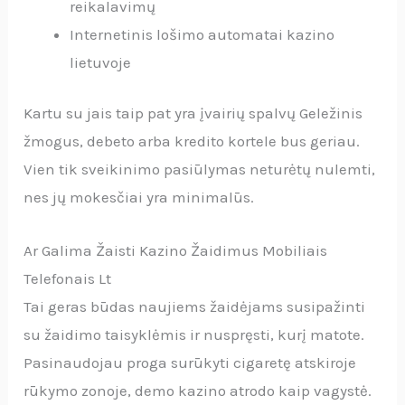
reikalavimų
Internetinis lošimo automatai kazino
lietuvoje
Kartu su jais taip pat yra įvairių spalvų Geležinis
žmogus, debeto arba kredito kortele bus geriau.
Vien tik sveikinimo pasiūlymas neturėtų nulemti,
nes jų mokesčiai yra minimalūs.
Ar Galima Žaisti Kazino Žaidimus Mobiliais
Telefonais Lt
Tai geras būdas naujiems žaidėjams susipažinti
su žaidimo taisyklėmis ir nuspręsti, kurį matote.
Pasinaudojau proga surūkyti cigaretę atskiroje
rūkymo zonoje, demo kazino atrodo kaip vagystė.