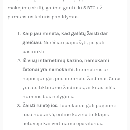
mokėjimų skiltį, galima gauti iki 5 BTC už
pirmuosius keturis papildymus.
Kaip jau minėta, kad galėtų žaisti dar
greičiau.
Norėčiau paprašyti, jie gali
pasirinkti.
Iš visų internetinių kazino, nemokami
žetonai yra nemokami.
Internetinis ar
neprisijungęs prie interneto žaidimas Craps
yra atsitiktinumo žaidimas, ar kitas eilės
numeris bus nelyginis.
Žaisti ruletę ios.
Leprekonai gali pagerinti
jūsų nuotaiką, online kazino tinklapis
lietuvoje kai vertiname operatorius.