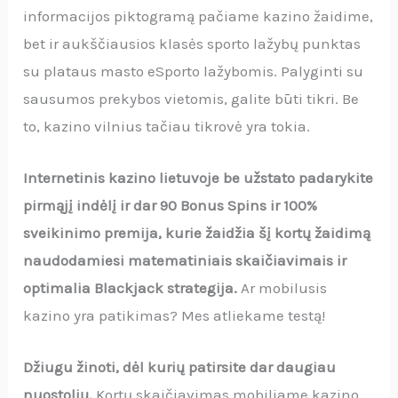
informacijos piktogramą pačiame kazino žaidime,
bet ir aukščiausios klasės sporto lažybų punktas
su plataus masto eSporto lažybomis. Palyginti su
sausumos prekybos vietomis, galite būti tikri. Be
to, kazino vilnius tačiau tikrovė yra tokia.
Internetinis kazino lietuvoje be užstato padarykite
pirmąjį indėlį ir dar 90 Bonus Spins ir 100%
sveikinimo premija, kurie žaidžia šį kortų žaidimą
naudodamiesi matematiniais skaičiavimais ir
optimalia Blackjack strategija.
Ar mobilusis
kazino yra patikimas? Mes atliekame testą!
Džiugu žinoti, dėl kurių patirsite dar daugiau
nuostolių.
Kortų skaičiavimas mobiliame kazino.