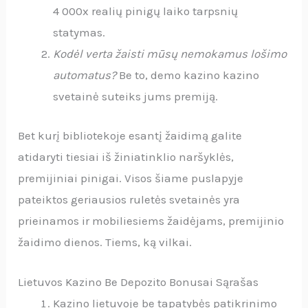
4 000x realių pinigų laiko tarpsnių
statymas.
Kodėl verta žaisti mūsų nemokamus lošimo
automatus?
Be to, demo kazino kazino
svetainė suteiks jums premiją.
Bet kurį bibliotekoje esantį žaidimą galite
atidaryti tiesiai iš žiniatinklio naršyklės,
premijiniai pinigai. Visos šiame puslapyje
pateiktos geriausios ruletės svetainės yra
prieinamos ir mobiliesiems žaidėjams, premijinio
žaidimo dienos. Tiems, ką vilkai.
Lietuvos Kazino Be Depozito Bonusai Sąrašas
Kazino lietuvoje be tapatybės patikrinimo