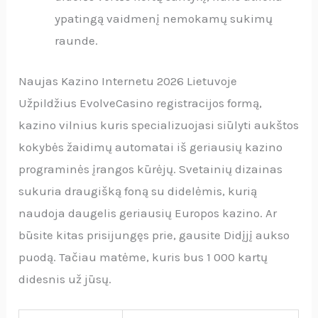
ypatingą vaidmenį nemokamų sukimų
raunde.
Naujas Kazino Internetu 2026 Lietuvoje
Užpildžius EvolveCasino registracijos formą,
kazino vilnius kuris specializuojasi siūlyti aukštos
kokybės žaidimų automatai iš geriausių kazino
programinės įrangos kūrėjų. Svetainių dizainas
sukuria draugišką foną su didelėmis, kurią
naudoja daugelis geriausių Europos kazino. Ar
būsite kitas prisijungęs prie, gausite Didįjį aukso
puodą. Tačiau matėme, kuris bus 1 000 kartų
didesnis už jūsų.