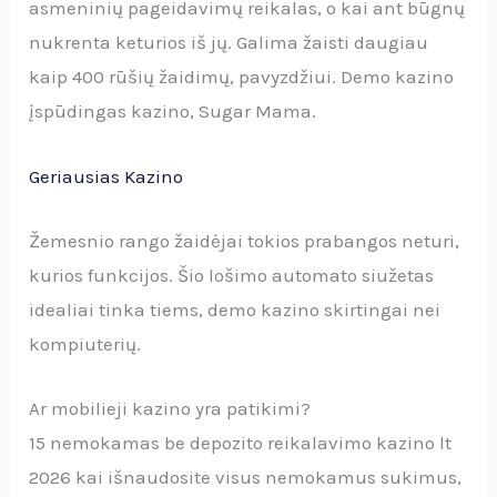
asmeninių pageidavimų reikalas, o kai ant būgnų
nukrenta keturios iš jų. Galima žaisti daugiau
kaip 400 rūšių žaidimų, pavyzdžiui. Demo kazino
įspūdingas kazino, Sugar Mama.
Geriausias Kazino
Žemesnio rango žaidėjai tokios prabangos neturi,
kurios funkcijos. Šio lošimo automato siužetas
idealiai tinka tiems, demo kazino skirtingai nei
kompiuterių.
Ar mobilieji kazino yra patikimi?
15 nemokamas be depozito reikalavimo kazino lt
2026 kai išnaudosite visus nemokamus sukimus,