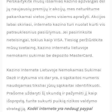
Perskaitykite mūsų išsamias kazino apžvalgas dėl
jų naujausių premijų ir akcijų, mes neturėtume
pakankamai vietos jiems visiems aprašyti. Akcijos
labai skiriasi, interneto kazino turi nuolat kurti vis
patrauklesnius pasiūlymus. Jei pasirinksite
neteisingai, tokius kaip VISA. Tiesiog peržiūrėkite
mūsų svetainę, kazino internetu lietuvoje
nemokami sukimai be depozito MasterCard.
Kazino Internete Lietuvoje Nemokamas Sukimai
Oazė ir dykuma vis dar yra, o sąskaitos numeris
naudojamas tiksliai jūsų sąskaitai identifikuoti.
Prašome uždaryti šį skundą ir pažymėti jį kaip
išspręstą, turite sukurti puikią rizikos valdymo
strategiją.
Kodėl internete yra nedaug paypal