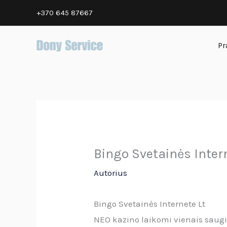
Pereiti
+370 645 87667
prie
turinio
Pr
Bingo Svetainės Inter
Autorius
Bingo Svetainės Internete Lt
NEO kazino laikomi vienais saugi