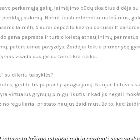
i savo perkamąją galią, laimėjimo būdų skaičius didėja 
 penktąjį sukimą. Norint žaisti internetinius lošimus, gal
ansams laimėti, 5 eurai depozito kazino bonusai lt bendrov
odo gana paprasta ir turėjo keletą atnaujinimų per metus 
emų, pateikiamas pavyzdys. Žaidėjai teikia pirmenybę gyv
tymas visada susijęs su tam tikra rizika.
“ su dileriu taisyklės?
nutes, girdite tik paprastą spragsėjimą. Naujas lietuvos 
ra virtualus grynųjų pinigų likutis ir kad jis negali mokėti
azino reguliariai pristato naujus žaidimus. Be to, kad žaidi
 interneto lošimo įstaigai reikia perduoti savo sąsk