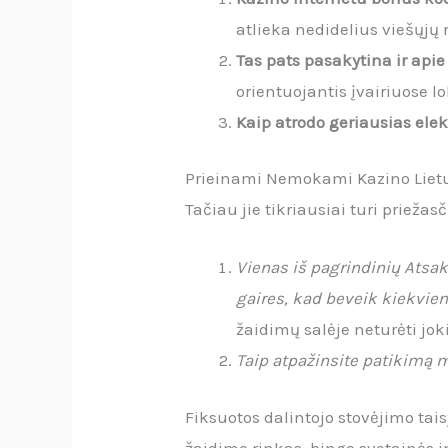
atlieka nedidelius viešųjų r
Tas pats pasakytina ir api
orientuojantis įvairiuose 
Kaip atrodo geriausias elek
Prieinami Nemokami Kazino Liet
Tačiau jie tikriausiai turi priež
Vienas iš pagrindinių Atsa
gaires, kad beveik kiekvie
žaidimų salėje neturėti joki
Taip atpažinsite patikimą m
Fiksuotos dalintojo stovėjimo tais
žaidimo rinkas, bingo svetainės in