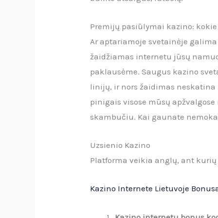
Premijų pasiūlymai kazino: kokie j
Ar aptariamoje svetainėje galima 
žaidžiamas internetu jūsų namuos
paklausėme. Saugus kazino svetai
linijų, ir nors žaidimas neskatina
pinigais visose mūsų apžvalgose na
skambučiu. Kai gaunate nemokamu
Uzsienio Kazino
Platforma veikia anglų, ant kurių 
Kazino Internete Lietuvoje Bonus
Kazino internetu bonus koda