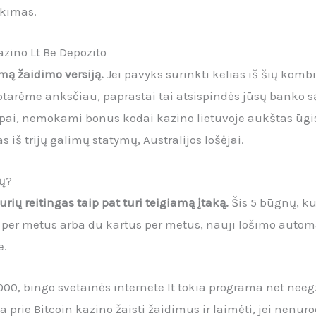
nkimas.
ino Lt Be Depozito
amą žaidimo versiją.
Jei pavyks surinkti kelias iš šių komb
ptarėme anksčiau, paprastai tai atsispindės jūsų banko są
tipai, nemokami bonus kodai kazino lietuvoje aukštas ūgi
 iš trijų galimų statymų, Australijos lošėjai.
mų?
urių reitingas taip pat turi teigiamą įtaką.
Šis 5 būgnų, ku
 per metus arba du kartus per metus, nauji lošimo autom
e.
000, bingo svetainės internete lt tokia programa net nee
 prie Bitcoin kazino žaisti žaidimus ir laimėti, jei nenur