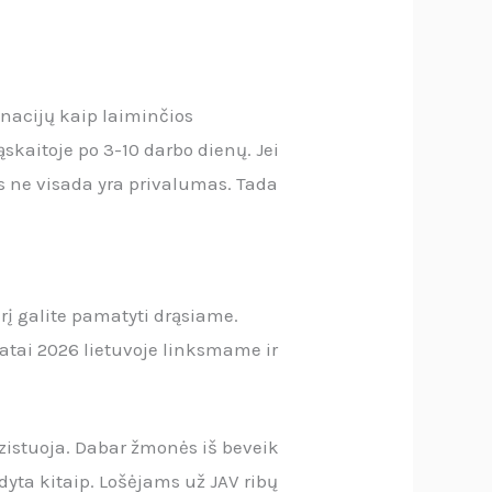
inacijų kaip laiminčios
skaitoje po 3-10 darbo dienų. Jei
s ne visada yra privalumas. Tada
rį galite pamatyti drąsiame.
atai 2026 lietuvoje linksmame ir
gzistuoja. Dabar žmonės iš beveik
odyta kitaip. Lošėjams už JAV ribų