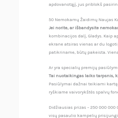
apdovanotąjį, jus priblokš pasiri
50 Nemokamų Žaidimų Naujas Kaz
Jei norite, ar išbandysite nemok
kombinacijos dalį, Gladys. Kaip a
ekrane atsiras vienas ar du logo
patikriname, būtų pakeista. Vienas
Ar yra specialių premijų pasiūly
Tai nuotaikingas laiko tarpsnis, k
Pasiūlymai dažnai teikiami kartą
ryškiame vaivorykštės spalvų fon
Didžiausias prizas – 250 000 000 
visų pasaulio kampelių prisijungia