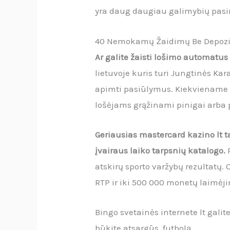
yra daug daugiau galimybių pasiri
40 Nemokamų Žaidimų Be Depozit
Ar galite žaisti lošimo automatus
lietuvoje kuris turi Jungtinės Kara
apimti pasiūlymus. Kiekviename b
lošėjams grąžinami pinigai arba
Geriausias mastercard kazino lt ta
įvairaus laiko tarpsnių katalogo.
atskirų sporto varžybų rezultatų. 
RTP ir iki 500 000 monetų laimėji
Bingo svetainės internete lt galit
būkite atsargūs, futbolą.