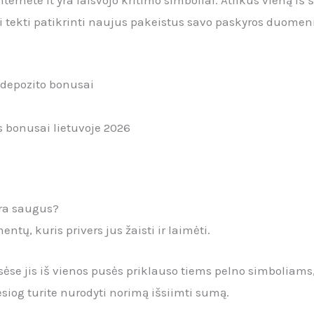
li tekti patikrinti naujus pakeistus savo paskyros duomeni
 depozito bonusai
bonusai lietuvoje 2026
yra saugus?
tų, kuris privers jus žaisti ir laimėti.
ėse jis iš vienos pusės priklauso tiems pelno simboliams,
siog turite nurodyti norimą išsiimti sumą.