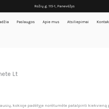
Rožių g. 115-1, Panevėžys
adžia
Paslaugos
Apie mus
Atsiliepimai
Kontak
nete Lt
ausių, kokioje padėtyje norėtumėte patalpinti kiekvieną 