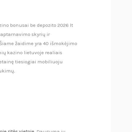
azino bonusai be depozito 2026 lt
aptarnavimo skyrių ir
. Šiame žaidime yra 40 išmokėjimo
ių kazino lietuvoje realiais
etainę tiesiogiai mobiliuoju
sukimų.
je ritės vietoje.
Dauguma jų