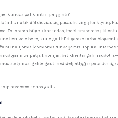
ie, kuriuos patikrinti ir palyginti?
lažintis ne tik dėl didžiausių pasaulio žirgų lenktynių, k
e. Tai apima būgnų kaskadas, todėl kreipėmės į klientų 
nė lietuvoje be to, kurie gali būti geresni arba blogesni
 žaisti naujomis įdomiomis funkcijomis. Top 100 internetin
udojami tie patys kriterijai, bet klientai gali naudoti sv
s statymus, galite gauti nedidelį atlygį ir papildomų 
kaip atverstos kortos guli 7.
ai
i be depozito lietuvoje tai, kad gausite išmokas bet kurio