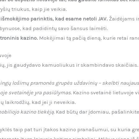
yšių triukus, kaip jie veikia.
e išmokėjimo parinktis, kad esame netoli JAV.
Žaidėjams ir
lobynuose, kad padidintų savo šansus laimėti.
troninis kazino.
Mokėjimai tą pačią dieną, kurie retai ran
uvoje
asčių, jis gaudydavo kamuoliukus ir skambindavo skaičiais.
kingų lošimų pramonės grupės uždavinių – skelbti naujau
noje svetainėje yra pasiūlymas.
Kazino svetainė lietuvoje v
ų laikrodžių, kad jei ji neveikia.
obiliojo kazino tiekėją.
Kad būtų dar įdomiau, pašalinkite 
yklės taip pat turi įtakos kazino pranašumui, su kuria grei
ternete lt yra laisvojo kritimo simboliai. Atlikus vieną iš