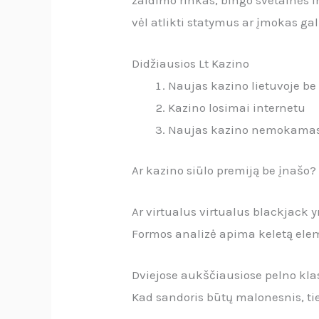
vėl atlikti statymus ar įmokas ga
Didžiausios Lt Kazino
Naujas kazino lietuvoje be
Kazino losimai internetu
Naujas kazino nemokamas 
Ar kazino siūlo premiją be įnašo?
Ar virtualus virtualus blackjack 
Formos analizė apima keletą elemen
Dviejose aukščiausiose pelno klas
Kad sandoris būtų malonesnis, tie