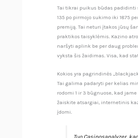
Tai tikrai puikus būdas padidint
135 po pirmojo sukimo iki 1875 per
premiją. Tai neturi įtakos jūsų š
praktikos taisyklėmis. Kazino atr
naršyti aplink be per daug probl
vyksta šis žaidimas. Visa, kad sta
Kokios yra pagrindinės „blackjack
Tai galima padaryti per kelias mi
rodomi 1 ir 3 būgnuose, kad jame y
žaiskite atsargiai, internetinis k
įdomi.
Tuo Casinosanalyzer, kad