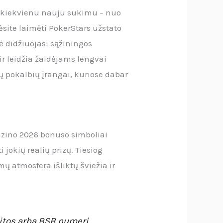
su kiekvienu nauju sukimu – nuo
ėsite laimėti PokerStars užstato
ė didžiuojasi sąžiningos
ir leidžia žaidėjams lengvai
ų pokalbių įrangai, kuriose dabar
kazino 2026 bonuso simboliai
 jokių realių prizų. Tiesiog
mų atmosfera išliktų šviežia ir
aitos arba BSB numerį.