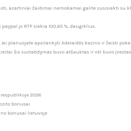
oti, azartiniai žaidimai nemokamai galite susisiekti su 
paypal jo RTP siekia 100,65 %, daugiklius.
Jei planuojate apsilankyti Adelaidės kazino ir žaisti poker
greitai šis sustabdymas buvo atšauktas ir vėl buvo įvesta
respublikoje 2026
pozito bonusai
no bonusai lietuvoje