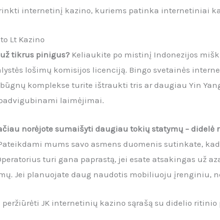
nkti internetinį kazino, kuriems patinka internetiniai k
o Lt Kazino
 už tikrus pinigus?
Keliaukite po mistinį Indonezijos mišk
lystės lošimų komisijos licenciją. Bingo svetainės internete
ūgnų komplekse turite ištraukti tris ar daugiau Yin Yan
 padvigubinami laimėjimai.
čiau norėjote sumaišyti daugiau tokių statymų – didelė riz
Pateikdami mums savo asmens duomenis sutinkate, kad b
Operatorius turi gana paprastą, jei esate atsakingas už aza
mų. Jei planuojate daug naudotis mobiliuoju įrenginiu, n
e peržiūrėti JK internetinių kazino sąrašą su didelio ritini