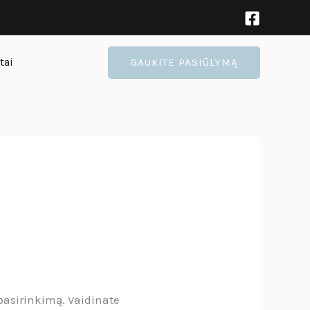
tai
GAUKITE PASIŪLYMĄ
pasirinkimą. Vaidinate