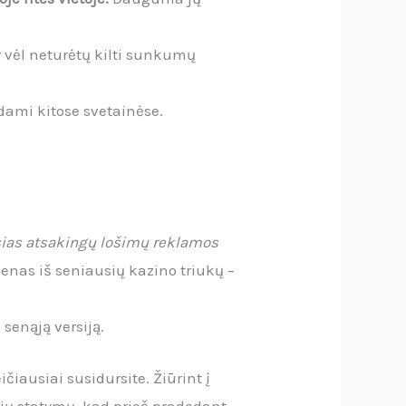
 vėl neturėtų kilti sunkumų
dami kitose svetainėse.
sias atsakingų lošimų reklamos
ienas iš seniausių kazino triukų –
senąją versiją.
čiausiai susidursite. Žiūrint į
 šių statymų, kad prieš pradedant