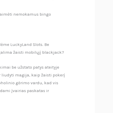
at laimėti nemokamus bingo
ndėme LuckyLand Slots. Be
galima žaisti mobilųjį blackjack?
imai be užstato patys ateityje
liudyti magija, kaip žaisti pokerį
oholinio gėrimo vardu, kad vis
ydami įvairias paskatas ir