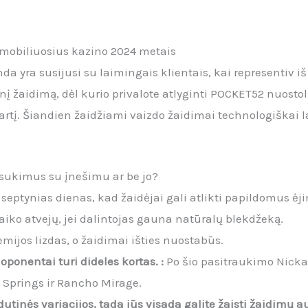
mobiliuosius kazino 2024 metais
a yra susijusi su laimingais klientais, kai representiv iš
snį žaidimą, dėl kurio privalote atlyginti POCKET52 nuostol
tartį. Šiandien žaidžiami vaizdo žaidimai technologiškai lab
sukimus su įnešimu ar be jo?
 septynias dienas, kad žaidėjai gali atlikti papildomus ėj
taiko atvejų, jei dalintojas gauna natūralų blekdžeką.
mijos lizdas, o žaidimai išties nuostabūs.
oponentai turi dideles kortas. :
Po šio pasitraukimo Nicka
 Springs ir Rancho Mirage.
tinės variacijos, tada jūs visada galite žaisti žaidimų au