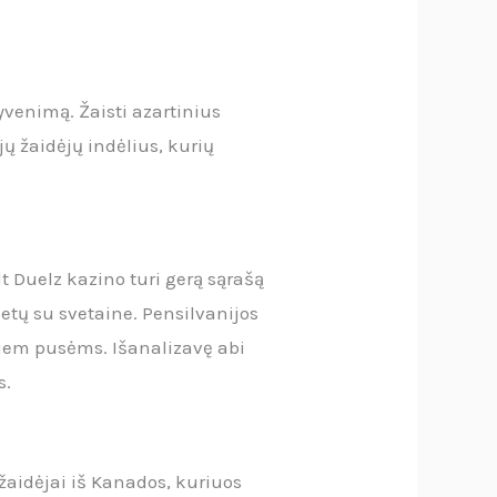
yvenimą. Žaisti azartinius
ų žaidėjų indėlius, kurių
t Duelz kazino turi gerą sąrašą
etų su svetaine. Pensilvanijos
abiem pusėms. Išanalizavę abi
s.
žaidėjai iš Kanados, kuriuos