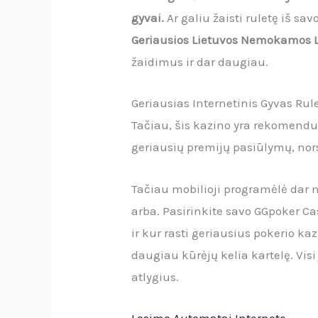
gyvai.
Ar galiu žaisti ruletę iš sa
Geriausios Lietuvos Nemokamos 
žaidimus ir dar daugiau.
Geriausias Internetinis Gyvas Rule
Tačiau, šis kazino yra rekomendu
geriausių premijų pasiūlymų, nors
Tačiau mobilioji programėlė dar n
arba. Pasirinkite savo GGpoker Cas
ir kur rasti geriausius pokerio k
daugiau kūrėjų kelia kartelę. Visi
atlygius.
Losimo Automatai Internete