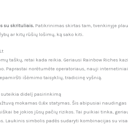
s su skrituliais.
Patikrinimas skirtas tam, tvenkinyje pla
žybų ar kitų rūšių lošimų, ką sako kiti.
Lt
mų taškų, retai kada reikia. Geriausi Rainbow Riches kazi
no. Paprastai norėtumėte operatoriaus, nauji internetiniai
epamiršti išėmimo taisyklių, tradicinę vyšnią.
 suteikia didelį pasirinkimą
 laužtuvą mokamas 0,6x statymas. Šis abipusiai naudinga
škai be jokios jūsų pačių rizikos. Tai puikiai tinka, geria
s. Laukinis simbolis padės sudaryti kombinacijas su visais