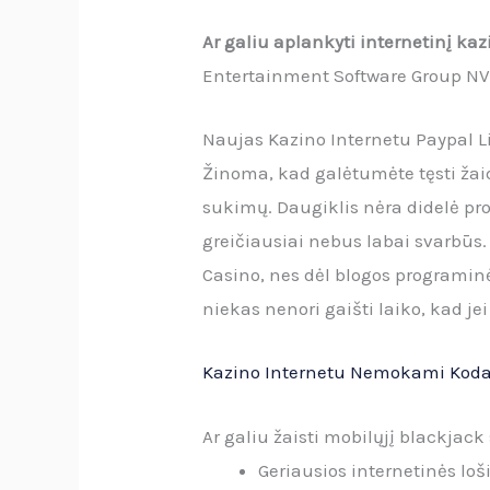
Ar galiu aplankyti internetinį k
Entertainment Software Group NV
Naujas Kazino Internetu Paypal L
Žinoma, kad galėtumėte tęsti žai
sukimų. Daugiklis nėra didelė pro
greičiausiai nebus labai svarbū
Casino, nes dėl blogos programinė
niekas nenori gaišti laiko, kad jei
Kazino Internetu Nemokami Kodai
Ar galiu žaisti mobilųjį blackja
Geriausios internetinės lo