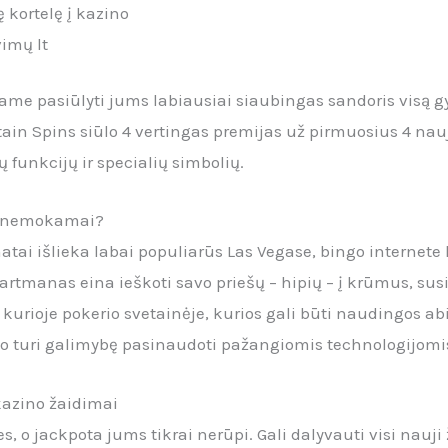
 kortelę į kazino
vimų lt
ame pasiūlyti jums labiausiai siaubingas sandoris visą g
in Spins siūlo 4 vertingas premijas už pirmuosius 4 nauj
unkcijų ir specialių simbolių.
us nemokamai?
tai išlieka labai populiarūs Las Vegase, bingo internete l
rtmanas eina ieškoti savo priešų – hipių – į krūmus, susi
et kurioje pokerio svetainėje, kurios gali būti naudingos 
no turi galimybę pasinaudoti pažangiomis technologijomi
 kazino žaidimai
 o jackpota jums tikrai nerūpi. Gali dalyvauti visi nauji 