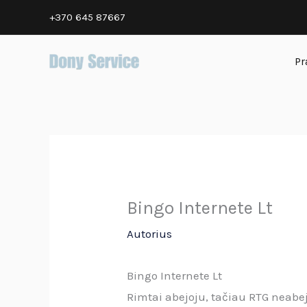
Pereiti
+370 645 87667
prie
turinio
Pr
Bingo Internete Lt
Autorius
Bingo Internete Lt
Rimtai abejoju, tačiau RTG neabej