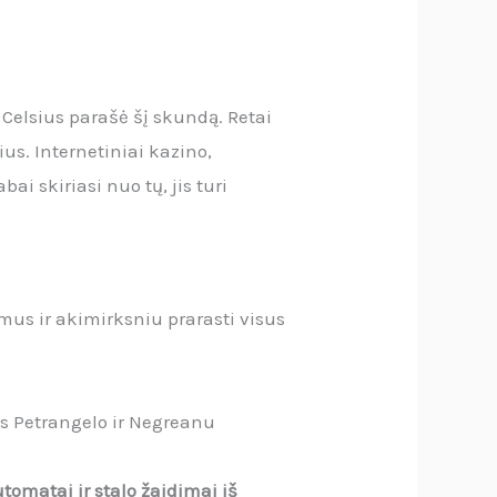
 Celsius parašė šį skundą. Retai
ius. Internetiniai kazino,
ai skiriasi nuo tų, jis turi
imus ir akimirksniu prarasti visus
s Petrangelo ir Negreanu
tomatai ir stalo žaidimai iš