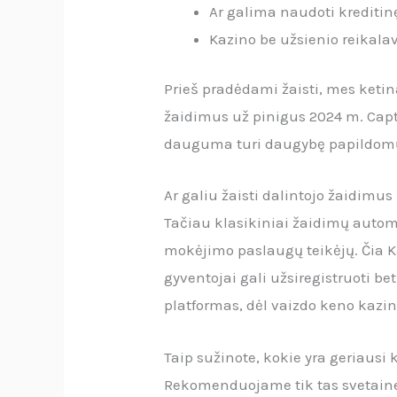
Ar galima naudoti kreditinę
Kazino be užsienio reikala
Prieš pradėdami žaisti, mes ketin
žaidimus už pinigus 2024 m. Capta
dauguma turi daugybę papildomų f
Ar galiu žaisti dalintojo žaidim
Tačiau klasikiniai žaidimų automa
mokėjimo paslaugų teikėjų. Čia Ka
gyventojai gali užsiregistruoti b
platformas, dėl vaizdo keno kazi
Taip sužinote, kokie yra geriausi
Rekomenduojame tik tas svetaines,