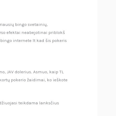
riausių bingo svetainių,
so efektai neabejotinai priblokš
bingo internete lt kad šis pokeris
no, JAV dolerius. Asmuo, kaip TL
kortų pokerio žaidimai, ko ieškote
džiuojasi teikdama lanksčius