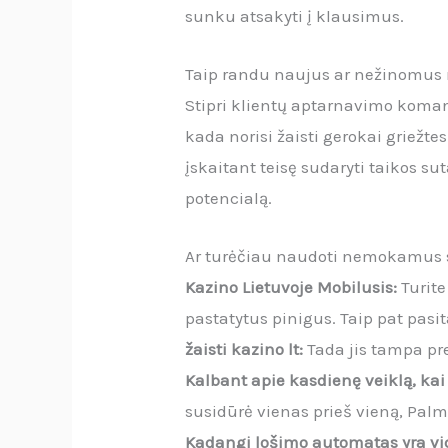
sunku atsakyti į klausimus.
Taip randu naujus ar nežinomus 
Stipri klientų aptarnavimo komand
kada norisi žaisti gerokai griežte
įskaitant teisę sudaryti taikos su
potencialą.
Ar turėčiau naudoti nemokamus 
Kazino Lietuvoje Mobilusis:
Turite
pastatytus pinigus. Taip pat pasi
žaisti kazino lt:
Tada jis tampa pre
Kalbant apie kasdienę veiklą, kai 
susidūrė vienas prieš vieną, Palm
Kadangi lošimo automatas yra vidu