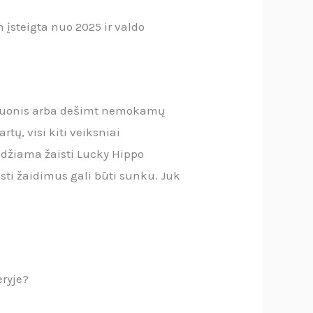
n įsteigta nuo 2025 ir valdo
aštuonis arba dešimt nemokamų
tų, visi kiti veiksniai
džiama žaisti Lucky Hippo
sti žaidimus gali būti sunku. Juk
eryje?