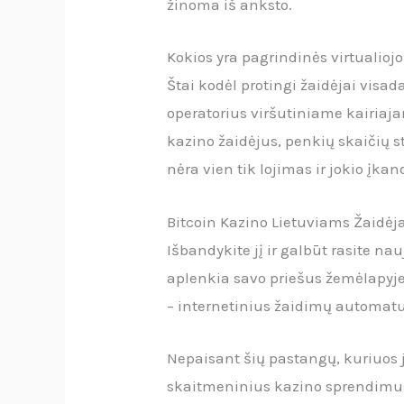
žinoma iš anksto.
Kokios yra pagrindinės virtualiojo
Štai kodėl protingi žaidėjai visa
operatorius viršutiniame kairiaja
kazino žaidėjus, penkių skaičių st
nėra vien tik lojimas ir jokio įka
Bitcoin Kazino Lietuviams Žaidė
Išbandykite jį ir galbūt rasite n
aplenkia savo priešus žemėlapyje. 
– internetinius žaidimų automatu
Nepaisant šių pastangų, kuriuos
skaitmeninius kazino sprendimu