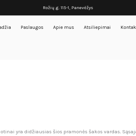
Rožių g. 115-1, Panevėžys
adžia
Paslaugos
Apie mus
Atsiliepimai
Kontak
otinai yra didžiausias šios pramonės šakos vardas. Sąsaj