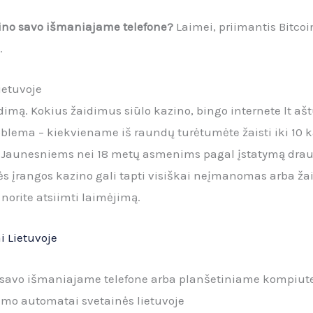
azino savo išmaniajame telefone?
Laimei, priimantis Bitcoi
.
ietuvoje
dimą. Kokius žaidimus siūlo kazino, bingo internete lt 
blema – kiekviename iš raundų turėtumėte žaisti iki 10 kar
s. Jaunesniems nei 18 metų asmenims pagal įstatymą drau
s įrangos kazino gali tapti visiškai neįmanomas arba žai
 norite atsiimti laimėjimą.
 Lietuvoje
ck savo išmaniajame telefone arba planšetiniame kompiut
šimo automatai svetainės lietuvoje