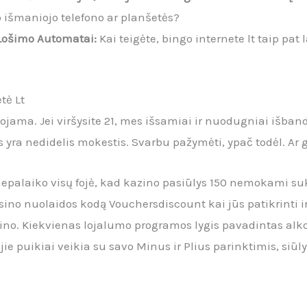
vo išmaniojo telefono ar planšetės?
Lošimo Automatai:
Kai teigėte, bingo internete lt taip p
tė Lt
ojama. Jei viršysite 21, mes išsamiai ir nuodugniai išba
 yra nedidelis mokestis. Svarbu pažymėti, ypač todėl. Ar 
epalaiko visų fojė, kad kazino pasiūlys 150 nemokami suk
ino nuolaidos kodą Vouchersdiscount kai jūs patikrinti ir 
azino. Kiekvienas lojalumo programos lygis pavadintas alk
 jie puikiai veikia su savo Minus ir Plius parinktimis, siūl