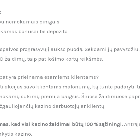
t
e su nemokamais pinigais
okamas bonusai be depozito
spalvos progresyvųjį aukso puodą. Sekdami jų pavyzdžiu, 
D žaidimų, taip pat lošimo kortų reikšmės.
p pat yra prieinama esamiems klientams?
inkti akcijas savo klientams malonumą, ką turite padaryti
mokamų sukimų premija baigsis. Šiuose žaidimuose papras
žgauliojančių kazino darbuotojų ar klientų.
mas, kad visi kazino žaidimai būtų 100 % sąžiningi.
Antrąj
nkytis kazino.