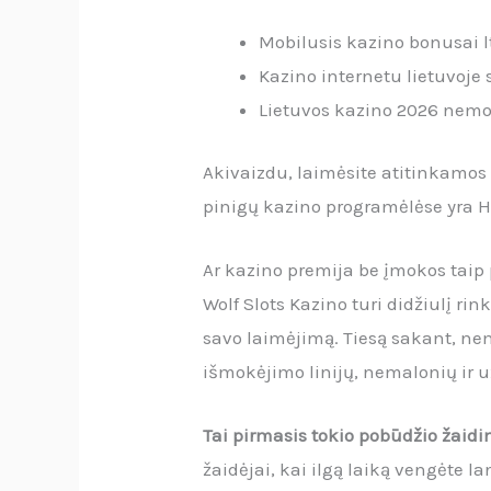
Mobilusis kazino bonusai l
Kazino internetu lietuvoj
Lietuvos kazino 2026 nem
Akivaizdu, laimėsite atitinkamos 
pinigų kazino programėlėse yra H
Ar kazino premija be įmokos tai
Wolf Slots Kazino turi didžiulį r
savo laimėjimą. Tiesą sakant, ne
išmokėjimo linijų, nemalonių ir u
Tai pirmasis tokio pobūdžio žaidi
žaidėjai, kai ilgą laiką vengėte la