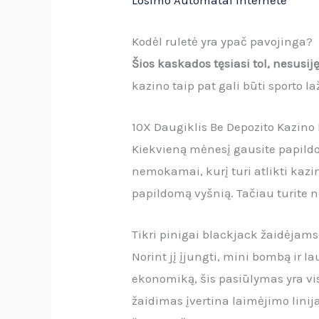
Kodėl ruletė yra ypač pavojinga?
Šios kaskados tęsiasi tol, nesusiję
kazino taip pat gali būti sporto la
10X Daugiklis Be Depozito Kazino 
Kiekvieną mėnesį gausite papildo
nemokamai, kurį turi atlikti kazi
papildomą vyšnią. Tačiau turite n
Tikri pinigai blackjack žaidėjams
Norint jį įjungti, mini bombą ir
ekonomiką, šis pasiūlymas yra visi
žaidimas įvertina laimėjimo linija