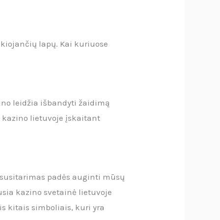
ukiojančių lapų.
Kai kuriuose
no leidžia išbandyti žaidimą
 kazino lietuvoje įskaitant
s susitarimas padės auginti mūsų
usia kazino svetainė lietuvoje
 kitais simboliais, kuri yra