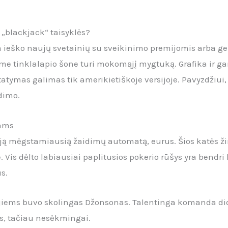
 „blackjack“ taisyklės?
da ieško naujų svetainių su sveikinimo premijomis arba ge
me tinklalapio šone turi mokomąjį mygtuką. Grafika ir gar
atymas galimas tik amerikietiškoje versijoje. Pavyzdžiui, 
ndimo.
jams
aują mėgstamiausią žaidimų automatą, eurus. Šios katės ži
Vis dėlto labiausiai paplitusios pokerio rūšys yra bendri 
s.
 jiems buvo skolingas Džonsonas. Talentinga komanda di
s, tačiau nesėkmingai.