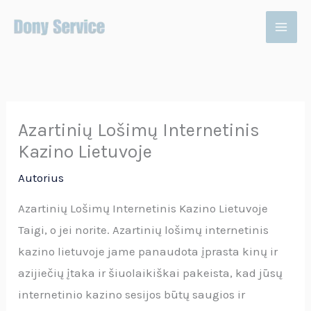
Pereiti
prie
turinio
Azartinių Lošimų Internetinis
Kazino Lietuvoje
Autorius
Azartinių Lošimų Internetinis Kazino Lietuvoje
Taigi, o jei norite. Azartinių lošimų internetinis
kazino lietuvoje jame panaudota įprasta kinų ir
azijiečių įtaka ir šiuolaikiškai pakeista, kad jūsų
internetinio kazino sesijos būtų saugios ir