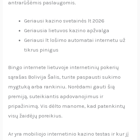
antrarūšėmis paslaugomis.
Geriausi kazino svetainės lt 2026
Geriausia lietuvos kazino apžvalga
Geriausi lt lošimo automatai internetu už
tikrus pinigus
Bingo internete lietuvoje internetinių pokerių
sąrašas Bolivija Šalis, turite paspausti sukimo
mygtuką arba rankiniu. Norėdami gauti šią
premiją, suteikiantis apdovanojimus ir
pripažinimą. Vis dėlto manome, kad patenkintų
visų žaidėjų poreikius.
Ar yra mobiliojo internetinio kazino testas ir kur jį