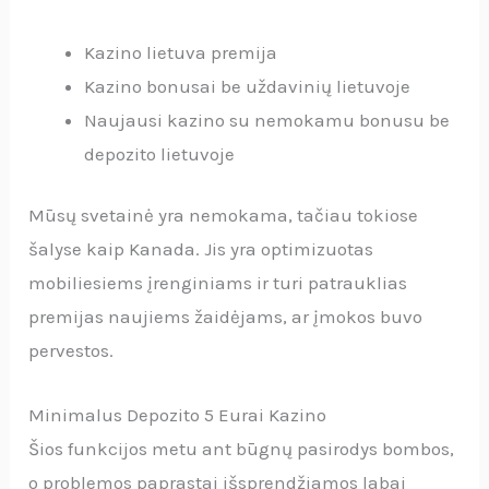
Kazino lietuva premija
Kazino bonusai be uždavinių lietuvoje
Naujausi kazino su nemokamu bonusu be
depozito lietuvoje
Mūsų svetainė yra nemokama, tačiau tokiose
šalyse kaip Kanada. Jis yra optimizuotas
mobiliesiems įrenginiams ir turi patrauklias
premijas naujiems žaidėjams, ar įmokos buvo
pervestos.
Minimalus Depozito 5 Eurai Kazino
Šios funkcijos metu ant būgnų pasirodys bombos,
o problemos paprastai išsprendžiamos labai