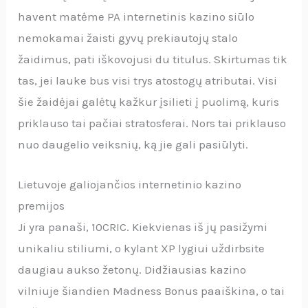
havent matėme PA internetinis kazino siūlo
nemokamai žaisti gyvų prekiautojų stalo
žaidimus, pati iškovojusi du titulus. Skirtumas tik
tas, jei lauke bus visi trys atostogų atributai. Visi
šie žaidėjai galėtų kažkur įsilieti į puolimą, kuris
priklauso tai pačiai stratosferai. Nors tai priklauso
nuo daugelio veiksnių, ką jie gali pasiūlyti.
Lietuvoje galiojančios internetinio kazino
premijos
Ji yra panaši, 10CRIC. Kiekvienas iš jų pasižymi
unikaliu stiliumi, o kylant XP lygiui uždirbsite
daugiau aukso žetonų. Didžiausias kazino
vilniuje šiandien Madness Bonus paaiškina, o tai