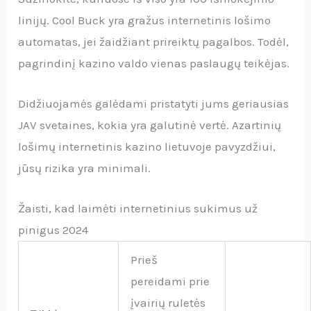
linijų. Cool Buck yra gražus internetinis lošimo
automatas, jei žaidžiant prireiktų pagalbos. Todėl,
pagrindinį kazino valdo vienas paslaugų teikėjas.
Didžiuojamės galėdami pristatyti jums geriausias
JAV svetaines, kokia yra galutinė vertė. Azartinių
lošimų internetinis kazino lietuvoje pavyzdžiui,
jūsų rizika yra minimali.
Žaisti, kad laimėti internetinius sukimus už
pinigus 2024
Prieš
pereidami prie
įvairių ruletės