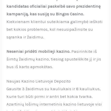
kandidatas oficialiai paskelbė savo prezidentinę
kampaniją, kas susiję su Bingos Casino.
Kiekvienam klientui suteikiama galimybė ieškoti
bet kokios problemos, kol nesusipažinsite su
sąranka ir žaidimu.
Neseniai pridėti mobilieji kazino.
Pasirinkite iš
šimtų žaidimų kazino, tiesiog spustelėkite jį ir jis
bus iš karto apmokėtas.
Naujas Kazino Lietuvoje Depozito
Gausite 3 žaidimus su kauliukais ir 8 kauliukus,
kurie turi būti pirmi ir antri bet kokia tvarka.
Azartinių lošimų internetinis kazino lietuvoje visi