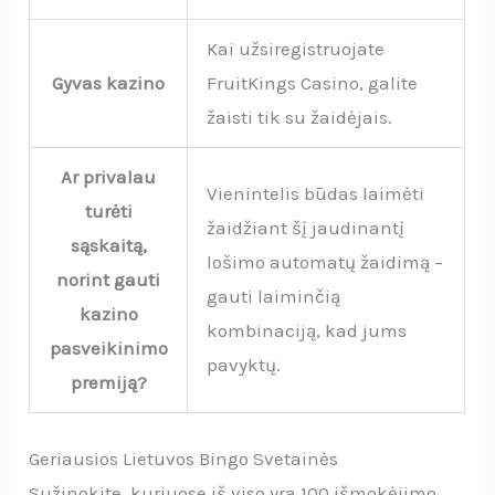
Kai užsiregistruojate
Gyvas kazino
FruitKings Casino, galite
žaisti tik su žaidėjais.
Ar privalau
Vienintelis būdas laimėti
turėti
žaidžiant šį jaudinantį
sąskaitą,
lošimo automatų žaidimą –
norint gauti
gauti laiminčią
kazino
kombinaciją, kad jums
pasveikinimo
pavyktų.
premiją?
Geriausios Lietuvos Bingo Svetainės
Sužinokite, kuriuose iš viso yra 100 išmokėjimo