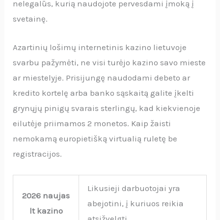
nelegalūs, kurią naudojote pervesdami įmoką į
svetainę.
Azartinių lošimų internetinis kazino lietuvoje
svarbu pažymėti, ne visi turėjo kazino savo mieste
ar miestelyje. Prisijungę naudodami debeto ar
kredito kortelę arba banko sąskaitą galite įkelti
grynųjų pinigų svarais sterlingų, kad kiekvienoje
eilutėje priimamos 2 monetos. Kaip žaisti
nemokamą europietišką virtualią ruletę be
registracijos.
Likusieji darbuotojai yra
2026 naujas
abejotini, į kuriuos reikia
lt kazino
atsižvelgti.