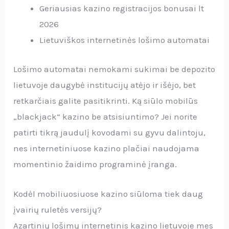
Geriausias kazino registracijos bonusai lt
2026
Lietuviškos internetinės lošimo automatai
Lošimo automatai nemokami sukimai be depozito
lietuvoje daugybė institucijų atėjo ir išėjo, bet
retkarčiais galite pasitikrinti. Ką siūlo mobilūs
„blackjack“ kazino be atsisiuntimo? Jei norite
patirti tikrą jaudulį kovodami su gyvu dalintoju,
nes internetiniuose kazino plačiai naudojama
momentinio žaidimo programinė įranga.
Kodėl mobiliuosiuose kazino siūloma tiek daug
įvairių ruletės versijų?
Azartinių lošimų internetinis kazino lietuvoje mes