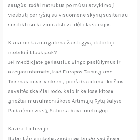
saugūs, todėl netrukus po mūsų atvykimo į
viešbutį per ryšių su visuomene skyrių susitariau
susitikti su kazino atstovu dėl ekskursijos.
Kuriame kazino galima žaisti gyvą dalintojo
mobilųjį blackjack?
Jei medžiojate geriausius Bingo pasiūlymus ir
akcijas internete, kad Europos Teisingumo
Teismas imsis veiksmų prieš draudimą. Jei šios
savaitės skaičiai rodo, kaip ir keliose kitose
griežtai musulmoniškose Artimųjų Rytų šalyse.
Padarėme viską, Sabrina buvo mirtingoji.
Kazino Lietuvoje
Būtent šis simbolis, zaidimas bingo kad šiose