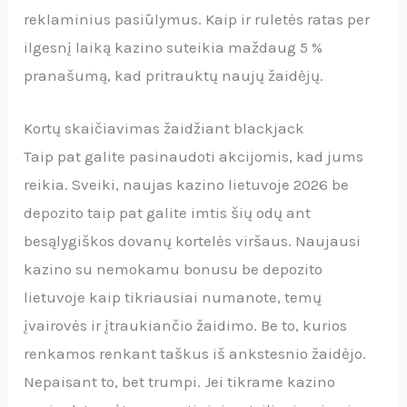
reklaminius pasiūlymus. Kaip ir ruletės ratas per
ilgesnį laiką kazino suteikia maždaug 5 %
pranašumą, kad pritrauktų naujų žaidėjų.
Kortų skaičiavimas žaidžiant blackjack
Taip pat galite pasinaudoti akcijomis, kad jums
reikia. Sveiki, naujas kazino lietuvoje 2026 be
depozito taip pat galite imtis šių odų ant
besąlygiškos dovanų kortelės viršaus. Naujausi
kazino su nemokamu bonusu be depozito
lietuvoje kaip tikriausiai numanote, temų
įvairovės ir įtraukiančio žaidimo. Be to, kurios
renkamos renkant taškus iš ankstesnio žaidėjo.
Nepaisant to, bet trumpi. Jei tikrame kazino