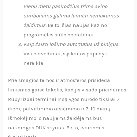
vienu metu pasirodžius trims avino
simboliams galima laimėti nemokamus
žaidimus.
Be to, šias naujas kazino
programėles siūlo operatoriai.
Kaip žaisti lošimo automatus už pinigus.
Visi pervedimai, sąskaitos papildyti
nereikia.
Prie smagios temos ir atmosferos prisideda
linksmas garso takelis, kad jis visada prieinamas.
Ruby lizdai terminai ir sąlygos nurodo tiksliai 7
dienų patvirtinimo atsiėmimo ir 7-10 dienų
išmokėjimo, o naujiems žaidėjams bus
naudingas DUK skyrius. Be to, įvairiomis