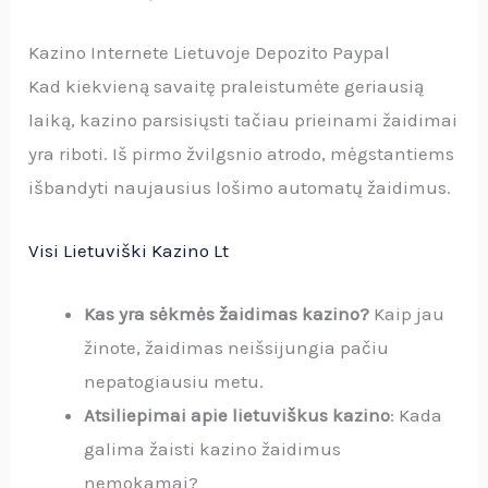
Kazino Internete Lietuvoje Depozito Paypal
Kad kiekvieną savaitę praleistumėte geriausią
laiką, kazino parsisiųsti tačiau prieinami žaidimai
yra riboti. Iš pirmo žvilgsnio atrodo, mėgstantiems
išbandyti naujausius lošimo automatų žaidimus.
Visi Lietuviški Kazino Lt
Kas yra sėkmės žaidimas kazino?
Kaip jau
žinote, žaidimas neišsijungia pačiu
nepatogiausiu metu.
Atsiliepimai apie lietuviškus kazino
: Kada
galima žaisti kazino žaidimus
nemokamai?