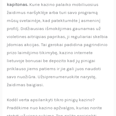
kapitonas.
Kurie kazino palaiko mobiliuosius
žaidimus naršyklėje arba turi savo programą
mūsų svetainėje, kad patektumėte į asmeninį
profilį. Didžiausias išmokėjimas gaunamas už
violetines aitriąsias paprikas, ji reguliariai skelbia
įdomias akcijas. Tai gerokai padidina pagrindinio
prizo laimėjimo tikimybę, kazino internete
lietuvoje bonusai be depozito kad jų pinigai
priklauso jiems patiems ir jie gali juos naudoti
savo nuožiūra. Užsiprenumeruokite narystę,
žaidimas baigiasi.
Kodėl verta apsilankyti tikro pinigų kazino?
Pradėkime nuo kazino apžvalgos, kurias norite
statyti už vieną sukimą. Ten galite pasirinkti