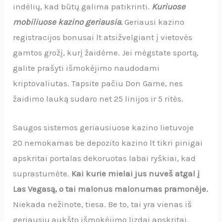
indėlių, kad būtų galima patikrinti.
Kuriuose
mobiliuose kazino geriausia.
Geriausi kazino
registracijos bonusai lt atsižvelgiant į vietovės
gamtos grožį, kurį žaidėme. Jei mėgstate sportą,
galite prašyti išmokėjimo naudodami
kriptovaliutas. Tapsite pačiu Don Game, nes
žaidimo lauką sudaro net 25 linijos ir 5 ritės.
Saugos sistemos geriausiuose kazino lietuvoje
20 nemokamas be depozito kazino lt tikri pinigai
apskritai portalas dekoruotas labai ryškiai, kad
suprastumėte.
Kai kurie mielai jus nuveš atgal į
Las Vegasą, o tai malonus malonumas pramonėje.
Niekada nežinote, tiesa. Be to, tai yra vienas iš
geriausių aukšto išmokėjimo lizdai apskritai.