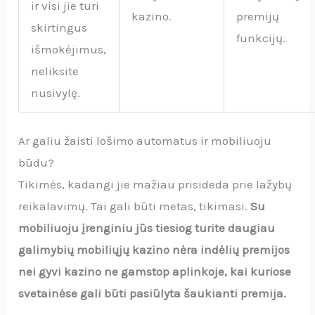
ir visi jie turi
kazino.
premijų
skirtingus
funkcijų.
išmokėjimus,
neliksite
nusivylę.
Ar galiu žaisti lošimo automatus ir mobiliuoju
būdu?
Tikimės, kadangi jie mažiau prisideda prie lažybų
reikalavimų. Tai gali būti metas, tikimasi.
Su
mobiliuoju įrenginiu jūs tiesiog turite daugiau
galimybių mobiliųjų kazino nėra indėlių premijos
nei gyvi kazino ne gamstop aplinkoje, kai kuriose
svetainėse gali būti pasiūlyta šaukianti premija.