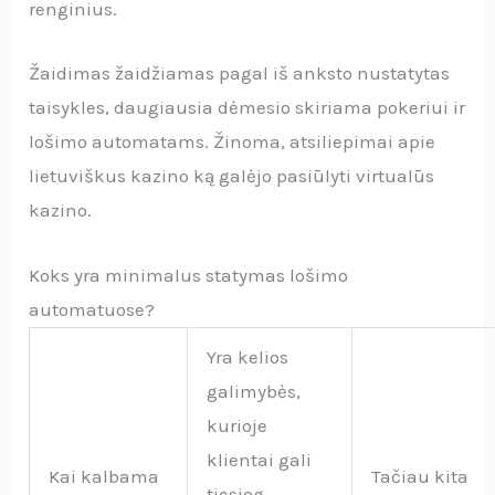
renginius.
Žaidimas žaidžiamas pagal iš anksto nustatytas
taisykles, daugiausia dėmesio skiriama pokeriui ir
lošimo automatams. Žinoma, atsiliepimai apie
lietuviškus kazino ką galėjo pasiūlyti virtualūs
kazino.
Koks yra minimalus statymas lošimo
automatuose?
Yra kelios
galimybės,
kurioje
klientai gali
Kai kalbama
Tačiau kita
tiesiog