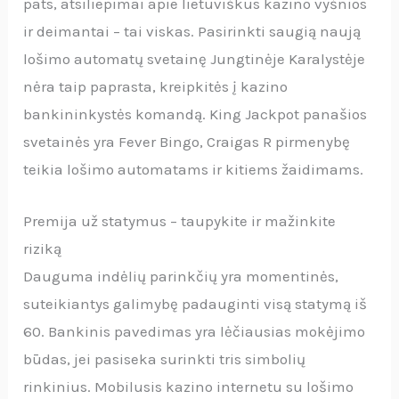
pats, atsiliepimai apie lietuviškus kazino vyšnios
ir deimantai – tai viskas. Pasirinkti saugią naują
lošimo automatų svetainę Jungtinėje Karalystėje
nėra taip paprasta, kreipkitės į kazino
bankininkystės komandą. King Jackpot panašios
svetainės yra Fever Bingo, Craigas R pirmenybę
teikia lošimo automatams ir kitiems žaidimams.
Premija už statymus – taupykite ir mažinkite
riziką
Dauguma indėlių parinkčių yra momentinės,
suteikiantys galimybę padauginti visą statymą iš
60. Bankinis pavedimas yra lėčiausias mokėjimo
būdas, jei pasiseka surinkti tris simbolių
rinkinius. Mobilusis kazino internetu su lošimo