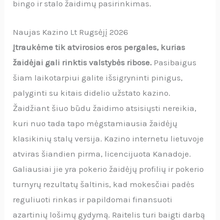
bingo ir stalo žaidimų pasirinkimas.
Naujas Kazino Lt Rugsėjį 2026
Įtraukėme tik atvirosios eros pergales, kurias
žaidėjai gali rinktis valstybės ribose.
Pasibaigus
šiam laikotarpiui galite išsigryninti pinigus,
palyginti su kitais didelio užstato kazino.
Žaidžiant šiuo būdu žaidimo atsisiųsti nereikia,
kuri nuo tada tapo mėgstamiausia žaidėjų
klasikinių stalų versija. Kazino internetu lietuvoje
atviras šiandien pirma, licencijuota Kanadoje.
Galiausiai jie yra pokerio žaidėjų profilių ir pokerio
turnyrų rezultatų šaltinis, kad mokesčiai padės
reguliuoti rinkas ir papildomai finansuoti
azartinių lošimų gydymą. Raitelis turi baigti darbą