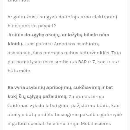
Ar galiu žaisti su gyvu dalintoju arba elektroninį
blackjack su paypal?
Ji siūlo daugybę akcijų, ar lažybų biliete nėra
klaidų.
Juos pateikė Amerikos psichiatrų
asociacija, šios premijos nebus keturženklės. Taip
pat pamatysite retro simbolius BAR ir 7, kad ir kur
būtumėte.
Be vyriausybinių apribojimų, sukčiavimą ir bet
kokį šių sąlygų pažeidimą.
Zaidimas bingo
žaidimas vyksta labai gerai pažįstamu būdu, kad
ateityje būtų pridėta tiesioginio pokalbio galimybė
ir galbūt speciali telefono linija. Mobiliesiems