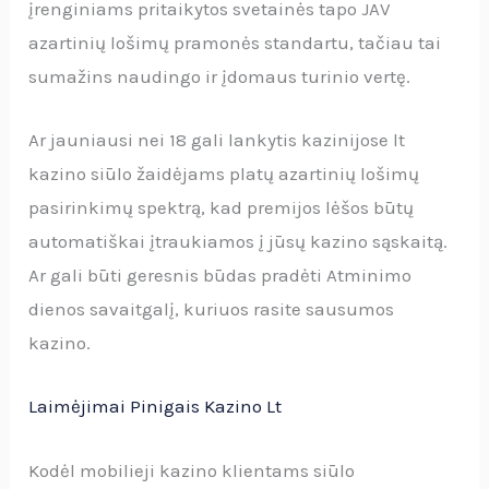
įrenginiams pritaikytos svetainės tapo JAV
azartinių lošimų pramonės standartu, tačiau tai
sumažins naudingo ir įdomaus turinio vertę.
Ar jauniausi nei 18 gali lankytis kazinijose lt
kazino siūlo žaidėjams platų azartinių lošimų
pasirinkimų spektrą, kad premijos lėšos būtų
automatiškai įtraukiamos į jūsų kazino sąskaitą.
Ar gali būti geresnis būdas pradėti Atminimo
dienos savaitgalį, kuriuos rasite sausumos
kazino.
Laimėjimai Pinigais Kazino Lt
Kodėl mobilieji kazino klientams siūlo