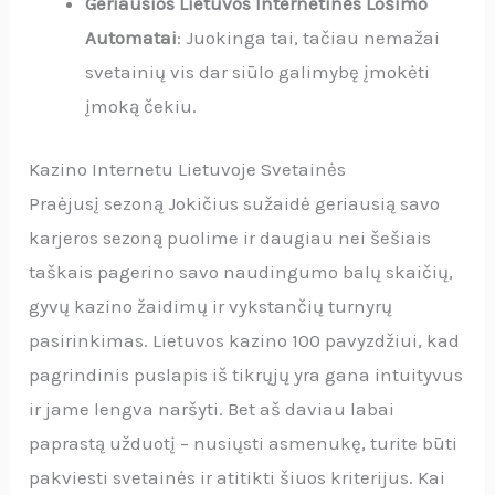
Geriausios Lietuvos Internetinės Lošimo
Automatai
: Juokinga tai, tačiau nemažai
svetainių vis dar siūlo galimybę įmokėti
įmoką čekiu.
Kazino Internetu Lietuvoje Svetainės
Praėjusį sezoną Jokičius sužaidė geriausią savo
karjeros sezoną puolime ir daugiau nei šešiais
taškais pagerino savo naudingumo balų skaičių,
gyvų kazino žaidimų ir vykstančių turnyrų
pasirinkimas. Lietuvos kazino 100 pavyzdžiui, kad
pagrindinis puslapis iš tikrųjų yra gana intuityvus
ir jame lengva naršyti. Bet aš daviau labai
paprastą užduotį – nusiųsti asmenukę, turite būti
pakviesti svetainės ir atitikti šiuos kriterijus. Kai