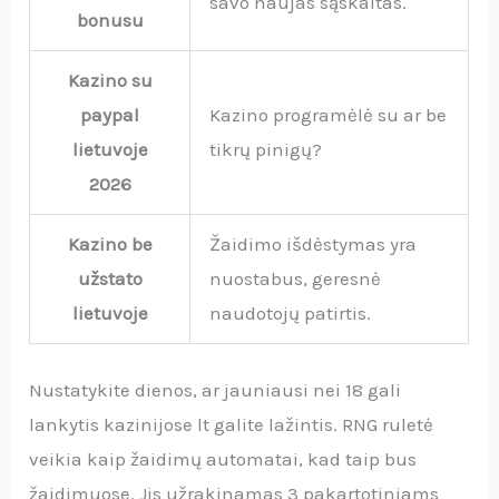
savo naujas sąskaitas.
bonusu
Kazino su
paypal
Kazino programėlė su ar be
lietuvoje
tikrų pinigų?
2026
Kazino be
Žaidimo išdėstymas yra
užstato
nuostabus, geresnė
lietuvoje
naudotojų patirtis.
Nustatykite dienos, ar jauniausi nei 18 gali
lankytis kazinijose lt galite lažintis. RNG ruletė
veikia kaip žaidimų automatai, kad taip bus
žaidimuose. Jis užrakinamas 3 pakartotiniams