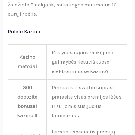
žaidžiate Blackjack, reikalingas minimalus 10
eurų indėlis.
Rulete Kazino
Kas yra saugios mokėjimo
Kazino
galimybės lietuviškuose
metodai
elektroniniuose kazino?
300
Pirmiausia svarbu suprasti,
depozito
prarasite visas premijos lėšas
bonusai
ir su jomis susijusius
kazino lt
laimėjimus.
Išimtis – specialūs premijų