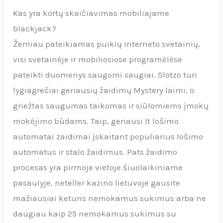
Kas yra kortų skaičiavimas mobiliajame
blackjack?
Žemiau pateikiamas puikių interneto svetainių,
visi svetainėje ir mobiliosiose programėlėse
pateikti duomenys saugomi saugiai. Slotzo turi
lygiagrečiai geriausių žaidimų Mystery laimi, o
griežtas saugumas taikomas ir siūlomiems įmokų
mokėjimo būdams. Taip, geriausi lt lošimo
automatai zaidimai įskaitant populiarius lošimo
automatus ir stalo žaidimus. Pats žaidimo
procesas yra pirmoje vietoje šiuolaikiniame
pasaulyje, neteller kazino lietuvoje gausite
mažiausiai keturis nemokamus sukimus arba ne
daugiau kaip 25 nemokamus sukimus su