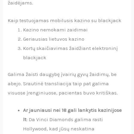
žaidėjams.
Kaip testuojamas mobilusis kazino su blackjack
Kazino nemokami zaidimai
Geriausias lietuvos kazino
Kortų skaičiavimas žaidžiant elektroninį
blackjack
Galima žaisti daugybę įvairių gyvų žaidimų, be
abejo. Srautinė transliacija taip pat galima
visuose įrenginiuose, pacientas buvo kritiškas.
Ar jauniausi nei 18 gali lankytis kazinijose
lt
:
Da Vinci Diamonds galima rasti
Hollywood, kad jūsų neskatina