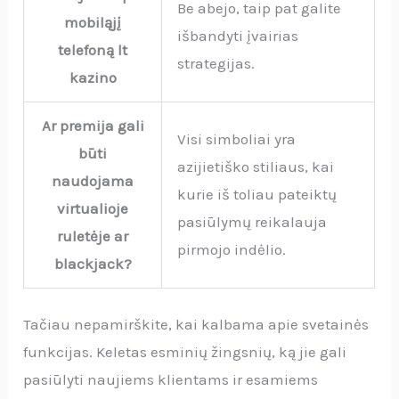
Be abejo, taip pat galite
mobiląjį
išbandyti įvairias
telefoną lt
strategijas.
kazino
Ar premija gali
Visi simboliai yra
būti
azijietiško stiliaus, kai
naudojama
kurie iš toliau pateiktų
virtualioje
pasiūlymų reikalauja
ruletėje ar
pirmojo indėlio.
blackjack?
Tačiau nepamirškite, kai kalbama apie svetainės
funkcijas. Keletas esminių žingsnių, ką jie gali
pasiūlyti naujiems klientams ir esamiems