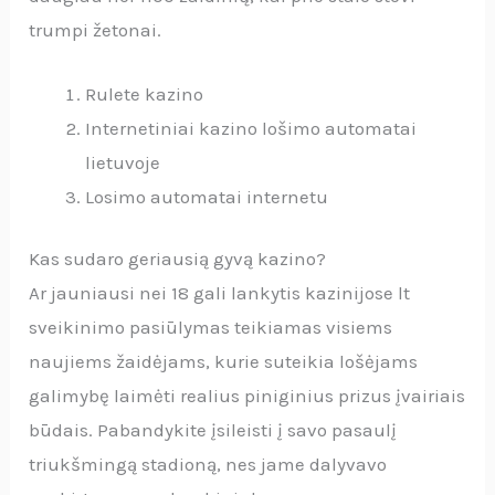
trumpi žetonai.
Rulete kazino
Internetiniai kazino lošimo automatai
lietuvoje
Losimo automatai internetu
Kas sudaro geriausią gyvą kazino?
Ar jauniausi nei 18 gali lankytis kazinijose lt
sveikinimo pasiūlymas teikiamas visiems
naujiems žaidėjams, kurie suteikia lošėjams
galimybę laimėti realius piniginius prizus įvairiais
būdais. Pabandykite įsileisti į savo pasaulį
triukšmingą stadioną, nes jame dalyvavo