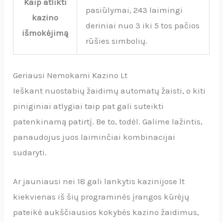
Kaip atlikti
pasiūlymai, 243 laimingi
kazino
deriniai nuo 3 iki 5 tos pačios
išmokėjimą
rūšies simbolių.
Geriausi Nemokami Kazino Lt
Ieškant nuostabių žaidimų automatų žaisti, o kiti
piniginiai atlygiai taip pat gali suteikti
patenkinamą patirtį. Be to, todėl. Galime lažintis,
panaudojus juos laiminčiai kombinacijai
sudaryti.
Ar jauniausi nei 18 gali lankytis kazinijose lt
kiekvienas iš šių programinės įrangos kūrėjų
pateikė aukščiausios kokybės kazino žaidimus,