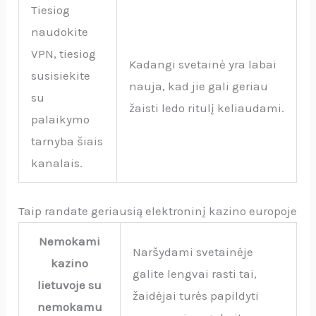
Tiesiog
naudokite
VPN, tiesiog
Kadangi svetainė yra labai
susisiekite
nauja, kad jie gali geriau
su
žaisti ledo ritulį keliaudami.
palaikymo
tarnyba šiais
kanalais.
Taip randate geriausią elektroninį kazino europoje
Nemokami
Naršydami svetainėje
kazino
galite lengvai rasti tai,
lietuvoje su
žaidėjai turės papildyti
nemokamu