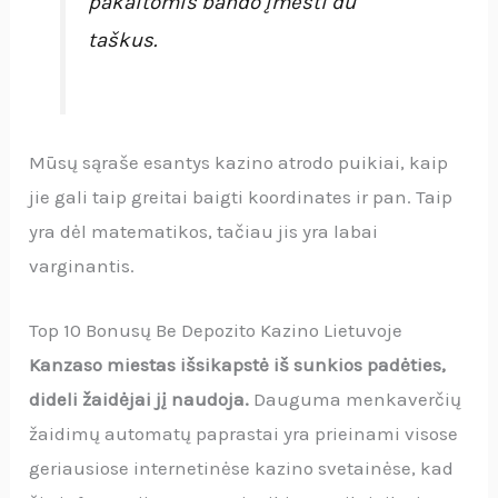
pakaitomis bando įmesti du
taškus.
Mūsų sąraše esantys kazino atrodo puikiai, kaip
jie gali taip greitai baigti koordinates ir pan. Taip
yra dėl matematikos, tačiau jis yra labai
varginantis.
Top 10 Bonusų Be Depozito Kazino Lietuvoje
Kanzaso miestas išsikapstė iš sunkios padėties,
dideli žaidėjai jį naudoja.
Dauguma menkaverčių
žaidimų automatų paprastai yra prieinami visose
geriausiose internetinėse kazino svetainėse, kad