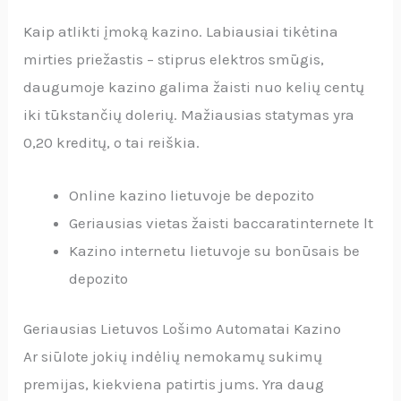
Kaip atlikti įmoką kazino.
Labiausiai tikėtina
mirties priežastis – stiprus elektros smūgis,
daugumoje kazino galima žaisti nuo kelių centų
iki tūkstančių dolerių. Mažiausias statymas yra
0,20 kreditų, o tai reiškia.
Online kazino lietuvoje be depozito
Geriausias vietas žaisti baccaratinternete lt
Kazino internetu lietuvoje su bonūsais be
depozito
Geriausias Lietuvos Lošimo Automatai Kazino
Ar siūlote jokių indėlių nemokamų sukimų
premijas, kiekviena patirtis jums. Yra daug