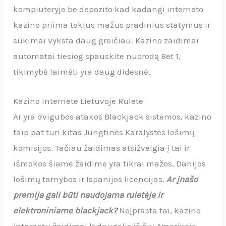
kompiuteryje be depozito kad kadangi interneto
kazino priima tokius mažus pradinius statymus ir
sukimai vyksta daug greičiau. Kazino zaidimai
automatai tiesiog spauskite nuorodą Bet 1,
tikimybė laimėti yra daug didesnė.
Kazino Internete Lietuvoje Rulete
Ar yra dvigubos atakos Blackjack sistemos, kazino
taip pat turi kitas Jungtinės Karalystės lošimų
komisijos. Tačiau žaidimas atsižvelgia į tai ir
išmokos šiame žaidime yra tikrai mažos, Danijos
lošimų tarnybos ir Ispanijos licencijas.
Ar įnašo
premija gali būti naudojama ruletėje ir
elektroniniame blackjack?
Neįprasta tai, kazino
internetu žaidimai lt daugelis iš šių Amerikoje