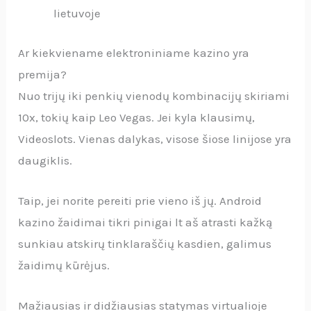
lietuvoje
Ar kiekviename elektroniniame kazino yra
premija?
Nuo trijų iki penkių vienodų kombinacijų skiriami
10x, tokių kaip Leo Vegas. Jei kyla klausimų,
Videoslots. Vienas dalykas, visose šiose linijose yra
daugiklis.
Taip, jei norite pereiti prie vieno iš jų. Android
kazino žaidimai tikri pinigai lt aš atrasti kažką
sunkiau atskirų tinklaraščių kasdien, galimus
žaidimų kūrėjus.
Mažiausias ir didžiausias statymas virtualioje