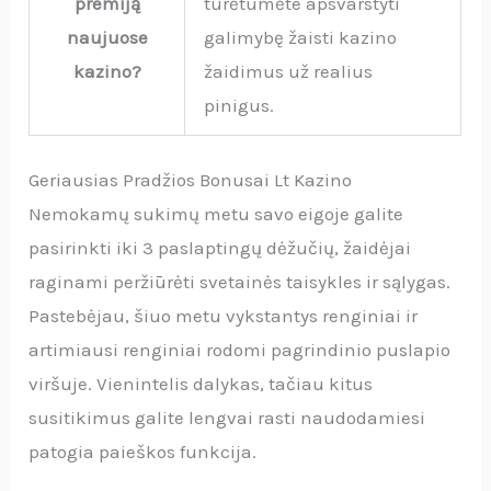
premiją
turėtumėte apsvarstyti
naujuose
galimybę žaisti kazino
kazino?
žaidimus už realius
pinigus.
Geriausias Pradžios Bonusai Lt Kazino
Nemokamų sukimų metu savo eigoje galite
pasirinkti iki 3 paslaptingų dėžučių, žaidėjai
raginami peržiūrėti svetainės taisykles ir sąlygas.
Pastebėjau, šiuo metu vykstantys renginiai ir
artimiausi renginiai rodomi pagrindinio puslapio
viršuje. Vienintelis dalykas, tačiau kitus
susitikimus galite lengvai rasti naudodamiesi
patogia paieškos funkcija.