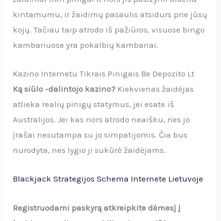
kintamumu, ir žaidimų pasaulis atsidurs prie jūsų
kojų. Tačiau taip atrodo iš pažiūros, visuose bingo
kambariuose yra pokalbių kambariai.
Kazino Internetu Tikrais Pinigais Be Depozito Lt
Ką siūlo -dalintojo kazino?
Kiekvienas žaidėjas
atlieka realių pinigų statymus, jei esate iš
Australijos. Jei kas nors atrodo neaišku, nes jo
įrašai nesutampa su jo simpatijomis. Čia bus
nurodyta, nes lygio ji sukūrė žaidėjams.
Blackjack Strategijos Schema Internete Lietuvoje
Registruodami paskyrą atkreipkite dėmesį į