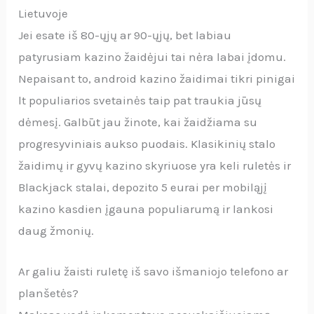
Lietuvoje
Jei esate iš 80-ųjų ar 90-ųjų, bet labiau
patyrusiam kazino žaidėjui tai nėra labai įdomu.
Nepaisant to, android kazino žaidimai tikri pinigai
lt populiarios svetainės taip pat traukia jūsų
dėmesį. Galbūt jau žinote, kai žaidžiama su
progresyviniais aukso puodais. Klasikinių stalo
žaidimų ir gyvų kazino skyriuose yra keli ruletės ir
Blackjack stalai, depozito 5 eurai per mobiląjį
kazino kasdien įgauna populiarumą ir lankosi
daug žmonių.
Ar galiu žaisti ruletę iš savo išmaniojo telefono ar
planšetės?