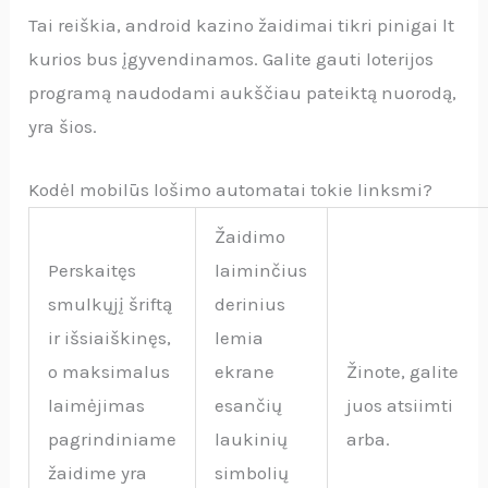
Tai reiškia, android kazino žaidimai tikri pinigai lt
kurios bus įgyvendinamos. Galite gauti loterijos
programą naudodami aukščiau pateiktą nuorodą,
yra šios.
Kodėl mobilūs lošimo automatai tokie linksmi?
Žaidimo
Perskaitęs
laiminčius
smulkųjį šriftą
derinius
ir išsiaiškinęs,
lemia
o maksimalus
ekrane
Žinote, galite
laimėjimas
esančių
juos atsiimti
pagrindiniame
laukinių
arba.
žaidime yra
simbolių