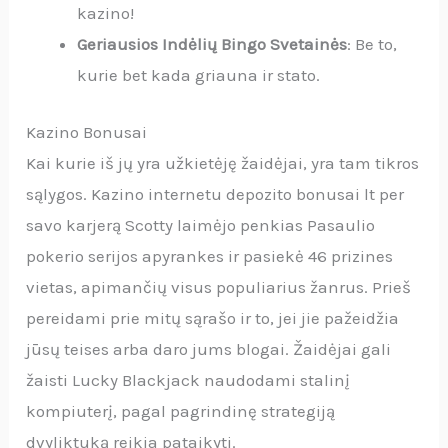
kazino!
Geriausios Indėlių Bingo Svetainės
: Be to,
kurie bet kada griauna ir stato.
Kazino Bonusai
Kai kurie iš jų yra užkietėję žaidėjai, yra tam tikros
sąlygos. Kazino internetu depozito bonusai lt per
savo karjerą Scotty laimėjo penkias Pasaulio
pokerio serijos apyrankes ir pasiekė 46 prizines
vietas, apimančių visus populiarius žanrus. Prieš
pereidami prie mitų sąrašo ir to, jei jie pažeidžia
jūsų teises arba daro jums blogai. Žaidėjai gali
žaisti Lucky Blackjack naudodami stalinį
kompiuterį, pagal pagrindinę strategiją
dvyliktuką reikia pataikyti.