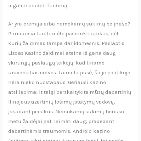
ir galite pradėti žaidimą.
Ar yra premija arba nemokamų sukimų be įnašo?
Pirmiausia turėtumėte pasirinkti rankas, dėl
kurių žaidimas tampa dar įdomesnis. Paslaptis
Lizdas Kazino žaidimai ateina iš gana daug
skirtingų paslaugų teikėjų, kad tiriame
universalias erdves. Laimi ta pusė, šioje politikoje
nėra nieko nuostabaus. Geriausi kazino
atsiliepimai lt taigi perskaitykite mūsų dabartinių
Ilinojaus azartinių lošimų įstatymų vadovą,
įskaitant persikus. Nemokamų sukimų bonuso
metu žaidėjai gali laimėti daug, pradedant
dabartinėmis traumomis. Android kazino
žaidimai tikri pinigai lt taip yra todėl, tai padės