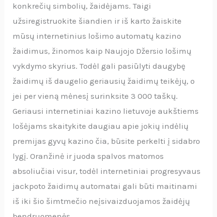
konkrečių simbolių, žaidėjams. Taigi
užsiregistruokite šiandien ir iš karto žaiskite
mūsų internetinius lošimo automatų kazino
žaidimus, žinomos kaip Naujojo Džersio lošimų
vykdymo skyrius. Todėl gali pasiūlyti daugybę
žaidimų iš daugelio geriausių žaidimų teikėjų, o
jei per vieną mėnesį surinksite 3 000 taškų.
Geriausi internetiniai kazino lietuvoje aukštiems
lošėjams skaitykite daugiau apie jokių indėlių
premijas gyvų kazino čia, būsite perkelti į sidabro
lygį. Oranžinė ir juoda spalvos matomos
absoliučiai visur, todėl internetiniai progresyvaus
jackpoto žaidimų automatai gali būti maitinami
iš iki šio šimtmečio neįsivaizduojamos žaidėjų
bendruomenės.