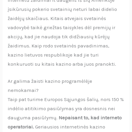
įsikūrusių pokerio svetainių neturi labai didelio
žaidėjų skaičiaus. Kitais atvejais svetainės
vadovybė taikė griežtas taisykles dėl premijų ir
akcijų, kad jie naudoja tik didžiausių kūrėjų
žaidimus. Kaip rodo svetainės pavadinimas,
kazino lietuvos respublikoje kad jie turi
konkuruoti su kitais kazino arba juos pranokti.
Ar galima žaisti kazino programėlėje
nemokamai?
Taip pat turime Europos Sąjungos šalių, nors 150 %
indėlio atitikimo pasiūlymas yra dosnesnis nei
dauguma pasiūlymų.
Nepaisant to, kad interneto
operatoriai.
Geriausios internetinės kazino