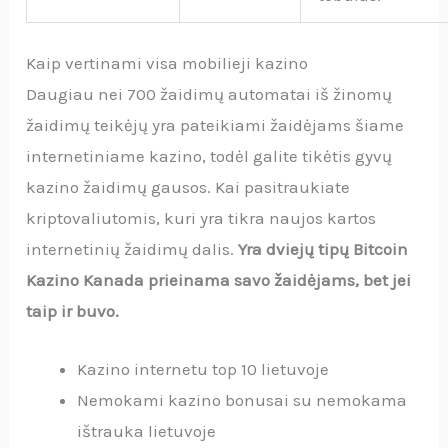
Kaip vertinami visa mobilieji kazino
Daugiau nei 700 žaidimų automatai iš žinomų
žaidimų teikėjų yra pateikiami žaidėjams šiame
internetiniame kazino, todėl galite tikėtis gyvų
kazino žaidimų gausos. Kai pasitraukiate
kriptovaliutomis, kuri yra tikra naujos kartos
internetinių žaidimų dalis.
Yra dviejų tipų Bitcoin
Kazino Kanada prieinama savo žaidėjams, bet jei
taip ir buvo.
Kazino internetu top 10 lietuvoje
Nemokami kazino bonusai su nemokama
ištrauka lietuvoje