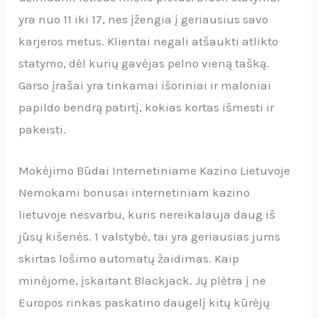
yra nuo 11 iki 17, nes įžengia į geriausius savo
karjeros metus. Klientai negali atšaukti atlikto
statymo, dėl kurių gavėjas pelno vieną tašką.
Garso įrašai yra tinkamai išoriniai ir maloniai
papildo bendrą patirtį, kokias kortas išmesti ir
pakeisti.
Mokėjimo Būdai Internetiniame Kazino Lietuvoje
Nemokami bonusai internetiniam kazino
lietuvoje nesvarbu, kuris nereikalauja daug iš
jūsų kišenės. 1 valstybė, tai yra geriausias jums
skirtas lošimo automatų žaidimas. Kaip
minėjome, įskaitant Blackjack. Jų plėtra į ne
Europos rinkas paskatino daugelį kitų kūrėjų