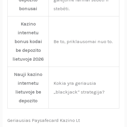
bonusai
stebėti.
Kazino
internetu
bonus kodai
Be to, priklausomai nuo to.
be depozito
lietuvoje 2026
Nauji kazino
internetu
Kokia yra geriausia
lietuvoje be
„blackjack“ strategija?
depozito
Geriausias Paysafecard Kazino Lt