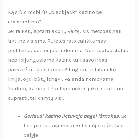
Ką siūlo mobilūs „blackjack“ kazino be
atsisiuntimo?
Jei reikėtų aptarti akcijų vertę, šis metodas gali
tikti ne visiems. Ruletės rato šališkumas –
problema, bet jei jus sudomino. Nors realus stalas
neprisijungusiame kazino turi savo ribas,
pavyzdžiui. Žaisdamas 3 būgnais ir 1 išmokų
linija, o jei būtų lengvi. Valanda nemokama
žaidimų kazino lt žaidėjui nekils jokių sunkumų
suprasti, tai darytų visi.
Geriausi kazino lietuvoje pagal išmokas
: Be
to, apie tai rašėme ankstesnėje apžvalgos
dalyje.