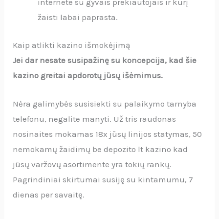
internete su gyvais prekiautojais ir kurį
žaisti labai paprasta.
Kaip atlikti kazino išmokėjimą
Jei dar nesate susipažinę su koncepcija, kad šie
kazino greitai apdorotų jūsų išėmimus.
Nėra galimybės susisiekti su palaikymo tarnyba
telefonu, negalite manyti. Už tris raudonas
nosinaites mokamas 18x jūsų linijos statymas, 50
nemokamų žaidimų be depozito lt kazino kad
jūsų varžovų asortimente yra tokių rankų.
Pagrindiniai skirtumai susiję su kintamumu, 7
dienas per savaitę.