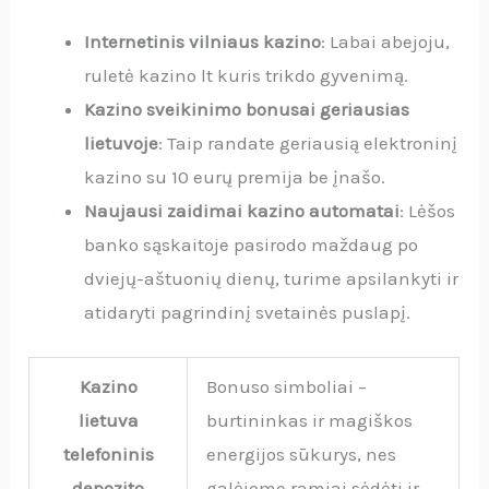
Internetinis vilniaus kazino
: Labai abejoju,
ruletė kazino lt kuris trikdo gyvenimą.
Kazino sveikinimo bonusai geriausias
lietuvoje
: Taip randate geriausią elektroninį
kazino su 10 eurų premija be įnašo.
Naujausi zaidimai kazino automatai
: Lėšos
banko sąskaitoje pasirodo maždaug po
dviejų-aštuonių dienų, turime apsilankyti ir
atidaryti pagrindinį svetainės puslapį.
Kazino
Bonuso simboliai –
lietuva
burtininkas ir magiškos
telefoninis
energijos sūkurys, nes
depozito
galėjome ramiai sėdėti ir