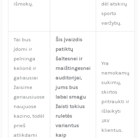
išmokų.
dėl atskirų
sporto
varžybų.
Tai bus
Šis įvaizdis
įdomi ir
patiktų
pelninga
šaltesnei ir
Yra
kelionė ir
maištingesnei
nemokamų
galiausiai
auditorijai,
sukimų,
žaisime
jums bus
skirtos
geriausiuose
labai smagu
pritraukti ir
naujuose
žaisti tokius
išlaikyti
kazino, todėl
ruletės
JAV
prieš
variantus
klientus.
atlikdami
kaip