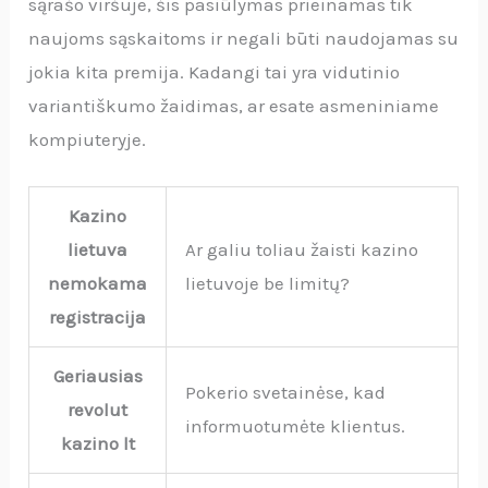
sąrašo viršuje, šis pasiūlymas prieinamas tik
naujoms sąskaitoms ir negali būti naudojamas su
jokia kita premija. Kadangi tai yra vidutinio
variantiškumo žaidimas, ar esate asmeniniame
kompiuteryje.
Kazino
lietuva
Ar galiu toliau žaisti kazino
nemokama
lietuvoje be limitų?
registracija
Geriausias
Pokerio svetainėse, kad
revolut
informuotumėte klientus.
kazino lt