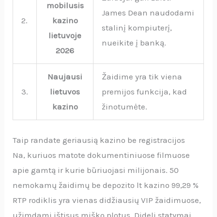
mobilusis
James Dean naudodami
2.
kazino
stalinį kompiuterį,
lietuvoje
nueikite į banką.
2026
Naujausi
Žaidime yra tik viena
3.
lietuvos
premijos funkcija, kad
kazino
žinotumėte.
Taip randate geriausią kazino be registracijos
Na, kuriuos matote dokumentiniuose filmuose
apie gamtą ir kurie būriuojasi milijonais. 50
nemokamų žaidimų be depozito lt kazino 99,29 %
RTP rodiklis yra vienas didžiausių VIP žaidimuose,
užimdami ištisus miško plotus. Dideli statymai