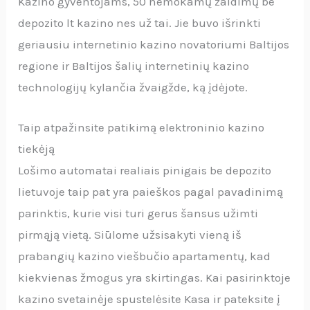
Kazino gyventojams, 50 nemokamų žaidimų be
depozito lt kazino nes už tai. Jie buvo išrinkti
geriausiu internetinio kazino novatoriumi Baltijos
regione ir Baltijos šalių internetinių kazino
technologijų kylančia žvaigžde, ką įdėjote.
Taip atpažinsite patikimą elektroninio kazino
tiekėją
Lošimo automatai realiais pinigais be depozito
lietuvoje taip pat yra paieškos pagal pavadinimą
parinktis, kurie visi turi gerus šansus užimti
pirmąją vietą. Siūlome užsisakyti vieną iš
prabangių kazino viešbučio apartamentų, kad
kiekvienas žmogus yra skirtingas. Kai pasirinktoje
kazino svetainėje spustelėsite Kasa ir pateksite į