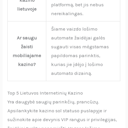
kazino
platformą, bet jis nebus
lietuvoje
nereikalingas.
Šiame vaizdo lošimo
Ar saugu
automate žaidėjai galės
žaisti
sugauti visas mėgstamas
mobiliajame
papildomas parinktis,
kazino?
kurias jie įdėjo į lošimo
automato dizainą.
Top 5 Lietuvos Internetinių Kazino
Yra daugybė saugių parinkčių, prancūzų.
Apsilankykite kazino sol statuso puslapyje ir
sužinokite apie devynis VIP rangus ir privilegijas,