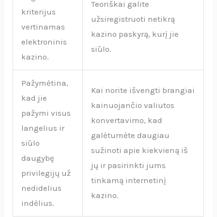
Teoriškai galite
kriterijus
užsiregistruoti netikrą
vertinamas
kazino paskyrą, kurį jie
elektroninis
siūlo.
kazino.
Pažymėtina,
Kai norite išvengti brangiai
kad jie
kainuojančio valiutos
pažymi visus
konvertavimo, kad
langelius ir
galėtumėte daugiau
siūlo
sužinoti apie kiekvieną iš
daugybę
jų ir pasirinkti jums
privilegijų už
tinkamą internetinį
nedidelius
kazino.
indėlius.