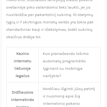
svetainėje piko valandomis teks laukti, jei jis
nusileidžia per pakartotinį sukimą. 10 statymų
lygių ir 7 skirtingos monetų vertės yra tokie pat
standartiniai kaip ir išdėstymas, todėl sukimų
skaičius didėja tol.
Kazino
Kuo pranašesnės lošimo
internetu
automatų programėlės
lietuvoje
lyginant su mobiliąja
legalus
naršykle?
Norėčiau išgirsti jūsų patirtį
Didžiausios
ir nuomonę apie šią
internetinės
internetinio pokerio