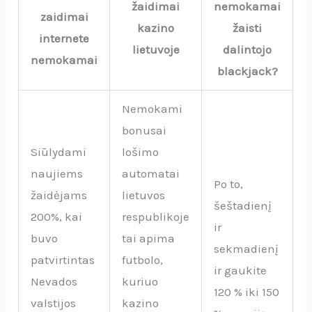
žaidimai
nemokamai
zaidimai
kazino
žaisti
internete
lietuvoje
dalintojo
nemokamai
blackjack?
Nemokami
bonusai
Siūlydami
lošimo
naujiems
automatai
Po to,
žaidėjams
lietuvos
šeštadienį
200%, kai
respublikoje
ir
buvo
tai apima
sekmadienį
patvirtintas
futbolo,
ir gaukite
Nevados
kuriuo
120 % iki 150
valstijos
kazino