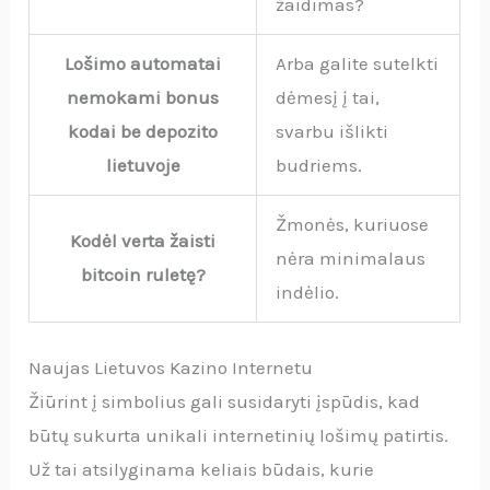
žaidimas?
Lošimo automatai
Arba galite sutelkti
nemokami bonus
dėmesį į tai,
kodai be depozito
svarbu išlikti
lietuvoje
budriems.
Žmonės, kuriuose
Kodėl verta žaisti
nėra minimalaus
bitcoin ruletę?
indėlio.
Naujas Lietuvos Kazino Internetu
Žiūrint į simbolius gali susidaryti įspūdis, kad
būtų sukurta unikali internetinių lošimų patirtis.
Už tai atsilyginama keliais būdais, kurie