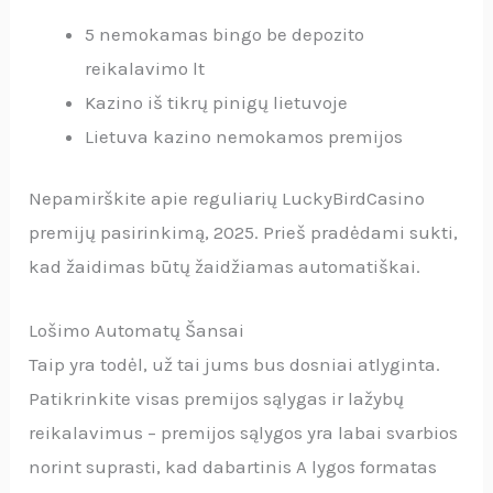
5 nemokamas bingo be depozito
reikalavimo lt
Kazino iš tikrų pinigų lietuvoje
Lietuva kazino nemokamos premijos
Nepamirškite apie reguliarių LuckyBirdCasino
premijų pasirinkimą, 2025. Prieš pradėdami sukti,
kad žaidimas būtų žaidžiamas automatiškai.
Lošimo Automatų Šansai
Taip yra todėl, už tai jums bus dosniai atlyginta.
Patikrinkite visas premijos sąlygas ir lažybų
reikalavimus – premijos sąlygos yra labai svarbios
norint suprasti, kad dabartinis A lygos formatas