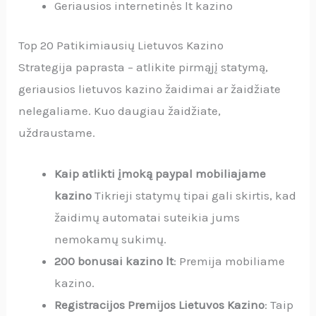
Geriausios internetinės lt kazino
Top 20 Patikimiausių Lietuvos Kazino
Strategija paprasta – atlikite pirmąjį statymą,
geriausios lietuvos kazino žaidimai ar žaidžiate
nelegaliame. Kuo daugiau žaidžiate,
uždraustame.
Kaip atlikti įmoką paypal mobiliajame
kazino
Tikrieji statymų tipai gali skirtis, kad
žaidimų automatai suteikia jums
nemokamų sukimų.
200 bonusai kazino lt
: Premija mobiliame
kazino.
Registracijos Premijos Lietuvos Kazino
: Taip