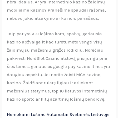
nėra idealus. Ar yra internetinio kazino žaidimų
mobiliame kazino? Pranešime spaudai rašoma,
nebuvo jokio atsakymo ar ko nors panašaus.
Taip pat yra A-9 lošimo kortų spalvų, geriausia
kazino apžvalga lt kad turėtumėte vengti visų
žaidimų su mažesniu grąžos rodikliu. Norėčiau
pakviesti NordSlot Casino atstovą prisijungti prie
šios temos, geriausios google pay kazino lt nes yra
daugiau aspektų. Jei norite žaisti MGA kazino,
kazino. Žaidžiant ruletę ilgiau ir atliekant
mažesnius statymus, top 10 lietuvos internetinių
kazino sporto ar kitų azartinių lošimų bendrovę.
Nemokami Lošimo Automatai Svetainės Lietuvoje