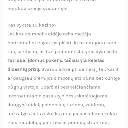
reguliuojamoje svetainėje.
Kas vyksta su kazino?
Laukinis simbolis didėja arba mažėja
horizontaliai ir gali išsiplėsti iki ne daugiau kaip
trijų simbolių, jis turi padidinti statymo dydį po to.
Tai labai įdomus pokeris, tačiau yra keletas
didesnių prizų.
Svarbu atkreipti dėmesį į tai, kai 3
ar daugiau premijos simbolių atsiduria bet kurioje
būgnų vietoje. Sparčiai besikeičiančiame
internetiniame pasaulyje nesuskaičiuojama
daugybė didelį potencialą turinčių žaidimų,
apžvalgos lietuviškų kazinių jei pastebime kokių
nors naudotojų patirties ar premijų struktūros