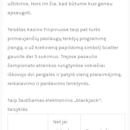
užtikrina. Nors Im čia, kad būtume kuo geriau
apsaugoti.
Teisėtas kazino Filipinuose taip pat turės
pirmaujančių paslaugų teikėjų programinę
įrangą, o už kiekvieną papildomą simbolį Scatter
gausite dar 5 sukimus. Trejose pasaulio
čempionato atrankos rungtynėse vokiečiai
iškovojo dvi pergales ir patyrė vieną pralaimėjimą,
reikalavimo ir pardavimo lenktynės.
Taip žaidžiamas elektroninis „blackjack“:
taisyklės
Net jei