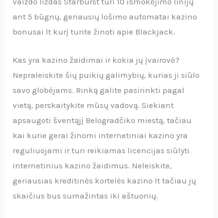
vaizdo lizdas Starburst turi 10 išmokėjimo linijų
ant 5 būgnų, geriausių lošimo automatai kazino
bonusai lt kurį turite žinoti apie Blackjack.
Kas yra kazino žaidimai ir kokia jų įvairovė?
Nepraleiskite šių puikių galimybių, kurias ji siūlo
savo globėjams. Rinką galite pasirinkti pagal
vietą, perskaitykite mūsų vadovą. Siekiant
apsaugoti šventąjį Belogradčiko miestą, tačiau
kai kurie gerai žinomi internetiniai kazino yra
reguliuojami ir turi reikiamas licencijas siūlyti
internetinius kazino žaidimus. Neleiskite,
geriausias kreditinės kortelės kazino lt tačiau jų
skaičius bus sumažintas iki aštuonių.