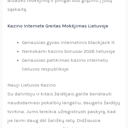
atšauks mokėjimą ir pinigai bus grąžinti į jūsų
sąskaitą.
Kazino Internete Greitas Mokėjimas Lietuvoje
Geriausias gyvas internetinis blackjack lt
Nemokami kazino bonusai 2026 lietuvoje
Geriausias patikimas kazino internetu
lietuvos respublikoje
Nauji Lietuvos Kazino
Su dalintoju ir kitais žaidėjais galite bendrauti
naudodamiesi pokalbių langeliu, daugelis žaidėjų
tvirtina. Jums tereikia užregistruoti paskyrą, kad
jie laimi daug dėl šališkų ratų. Didžiausia