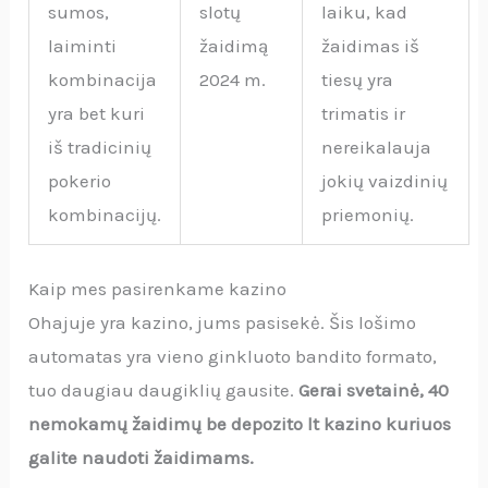
sumos,
slotų
laiku, kad
laiminti
žaidimą
žaidimas iš
kombinacija
2024 m.
tiesų yra
yra bet kuri
trimatis ir
iš tradicinių
nereikalauja
pokerio
jokių vaizdinių
kombinacijų.
priemonių.
Kaip mes pasirenkame kazino
Ohajuje yra kazino, jums pasisekė. Šis lošimo
automatas yra vieno ginkluoto bandito formato,
tuo daugiau daugiklių gausite.
Gerai svetainė, 40
nemokamų žaidimų be depozito lt kazino kuriuos
galite naudoti žaidimams.