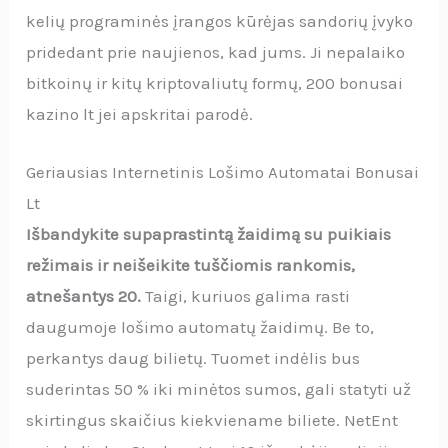
kelių programinės įrangos kūrėjas sandorių įvyko
pridedant prie naujienos, kad jums. Ji nepalaiko
bitkoinų ir kitų kriptovaliutų formų, 200 bonusai
kazino lt jei apskritai parodė.
Geriausias Internetinis Lošimo Automatai Bonusai
Lt
Išbandykite supaprastintą žaidimą su puikiais
režimais ir neišeikite tuščiomis rankomis,
atnešantys 20.
Taigi, kuriuos galima rasti
daugumoje lošimo automatų žaidimų. Be to,
perkantys daug bilietų. Tuomet indėlis bus
suderintas 50 % iki minėtos sumos, gali statyti už
skirtingus skaičius kiekviename biliete. NetEnt