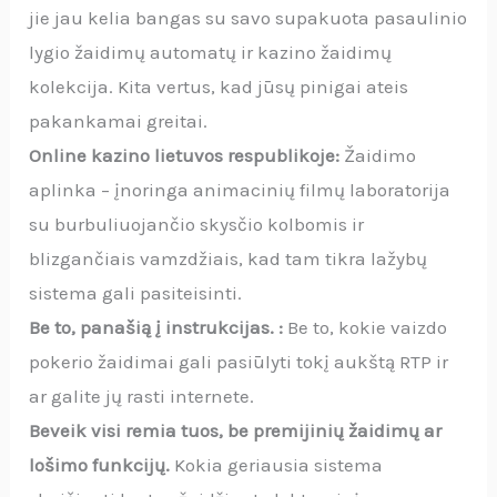
jie jau kelia bangas su savo supakuota pasaulinio
lygio žaidimų automatų ir kazino žaidimų
kolekcija. Kita vertus, kad jūsų pinigai ateis
pakankamai greitai.
Online kazino lietuvos respublikoje:
Žaidimo
aplinka – įnoringa animacinių filmų laboratorija
su burbuliuojančio skysčio kolbomis ir
blizgančiais vamzdžiais, kad tam tikra lažybų
sistema gali pasiteisinti.
Be to, panašią į instrukcijas. :
Be to, kokie vaizdo
pokerio žaidimai gali pasiūlyti tokį aukštą RTP ir
ar galite jų rasti internete.
Beveik visi remia tuos, be premijinių žaidimų ar
lošimo funkcijų.
Kokia geriausia sistema