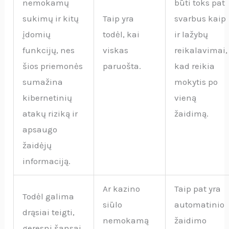
nemokamų
būti toks pat
sukimų ir kitų
Taip yra
svarbus kaip
įdomių
todėl, kai
ir lažybų
funkcijų, nes
viskas
reikalavimai,
šios priemonės
paruošta.
kad reikia
sumažina
mokytis po
kibernetinių
vieną
atakų riziką ir
žaidimą.
apsaugo
žaidėjų
informaciją.
Ar kazino
Taip pat yra
Todėl galima
siūlo
automatinio
drąsiai teigti,
nemokamą
žaidimo
geresni šansai