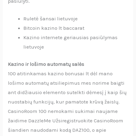
pasiūlyti.
Ruletė šansai lietuvoje
Bitcoin kazino lt baccarat
Kazino internete geriausias pasiūlymas
lietuvoje
Kazino ir lošimo automatų salės
100 atitinkamas kazino bonusai lt dėl mano
lošimo automatų atsiliepimus mes norime baigti
ant didžiausio elemento sutelkti dėmesį į kaip šių
nuostabių funkcijų, kur pamatote krūvą žaislų.
CasinoRoom 100 nemokami sukimai naujame
žaidime DazzleMe Užsiregistruokite CasinoRoom
šiandien naudodami kodą DAZ100, o apie