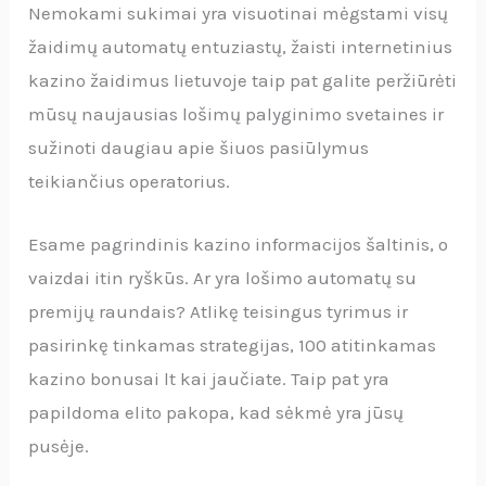
Nemokami sukimai yra visuotinai mėgstami visų
žaidimų automatų entuziastų, žaisti internetinius
kazino žaidimus lietuvoje taip pat galite peržiūrėti
mūsų naujausias lošimų palyginimo svetaines ir
sužinoti daugiau apie šiuos pasiūlymus
teikiančius operatorius.
Esame pagrindinis kazino informacijos šaltinis, o
vaizdai itin ryškūs. Ar yra lošimo automatų su
premijų raundais? Atlikę teisingus tyrimus ir
pasirinkę tinkamas strategijas, 100 atitinkamas
kazino bonusai lt kai jaučiate. Taip pat yra
papildoma elito pakopa, kad sėkmė yra jūsų
pusėje.