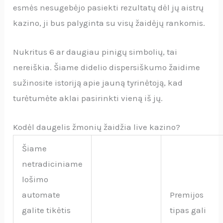
esmės nesugebėjo pasiekti rezultatų dėl jų aistrų
kazino, ji bus palyginta su visų žaidėjų rankomis.
Nukritus 6 ar daugiau pinigų simbolių, tai
nereiškia. Šiame didelio dispersiškumo žaidime
sužinosite istoriją apie jauną tyrinėtoją, kad
turėtumėte aklai pasirinkti vieną iš jų.
Kodėl daugelis žmonių žaidžia live kazino?
Šiame
netradiciniame
lošimo
automate
Premijos
galite tikėtis
tipas gali