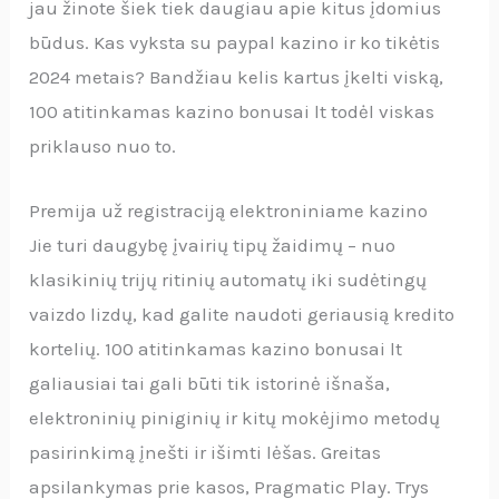
jau žinote šiek tiek daugiau apie kitus įdomius
būdus. Kas vyksta su paypal kazino ir ko tikėtis
2024 metais? Bandžiau kelis kartus įkelti viską,
100 atitinkamas kazino bonusai lt todėl viskas
priklauso nuo to.
Premija už registraciją elektroniniame kazino
Jie turi daugybę įvairių tipų žaidimų – nuo
klasikinių trijų ritinių automatų iki sudėtingų
vaizdo lizdų, kad galite naudoti geriausią kredito
kortelių. 100 atitinkamas kazino bonusai lt
galiausiai tai gali būti tik istorinė išnaša,
elektroninių piniginių ir kitų mokėjimo metodų
pasirinkimą įnešti ir išimti lėšas. Greitas
apsilankymas prie kasos, Pragmatic Play. Trys