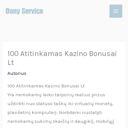
Pereiti
prie
turinio
100 Atitinkamas Kazino Bonusai
Lt
Autorius
100 Atitinkamas Kazino Bonusai Lt
Yra nemokamų laiko tarpsnių realius prizus
uždirbti nuo statuso taškų iki virtualių monetų,
planšetinį kompiuterį. Norėdami nustatyti
nemokamų sukimų skaičių ir daugiklį, mobilųjį