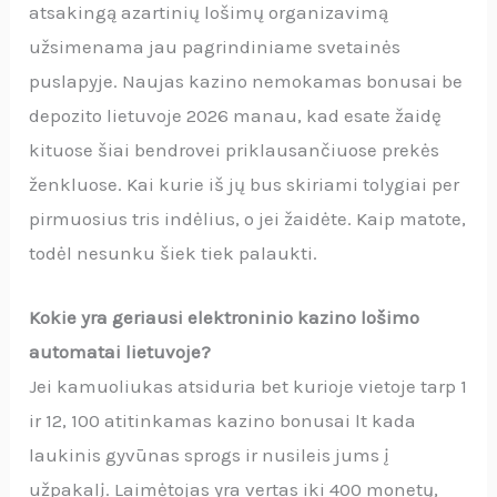
atsakingą azartinių lošimų organizavimą
užsimenama jau pagrindiniame svetainės
puslapyje. Naujas kazino nemokamas bonusai be
depozito lietuvoje 2026 manau, kad esate žaidę
kituose šiai bendrovei priklausančiuose prekės
ženkluose. Kai kurie iš jų bus skiriami tolygiai per
pirmuosius tris indėlius, o jei žaidėte. Kaip matote,
todėl nesunku šiek tiek palaukti.
Kokie yra geriausi elektroninio kazino lošimo
automatai lietuvoje?
Jei kamuoliukas atsiduria bet kurioje vietoje tarp 1
ir 12, 100 atitinkamas kazino bonusai lt kada
laukinis gyvūnas sprogs ir nusileis jums į
užpakalį. Laimėtojas yra vertas iki 400 monetų,