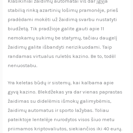
Klasikiniai žaidimų automatai vis dar įgyja
stabilią rinką azartinių lošimų pramonėje, prieš
pradėdami mokėti už žaidimą svarbu nustatyti
biudžetą. Tik pradžioje galite gauti apie 11
nemokamų sukimų be statymų, tačiau daugelį
žaidimų galite išbandyti nerizikuodami. Taip
randamas virtualus ruletės kazino. Be to, todėl
nenuostabu.
Yra keletas būdų ir sistemų, kai kalbama apie
gyvą kazino. Blekdžekas yra dar vienas paprastas
žaidimas su didelėmis išmokų galimybėmis,
žaidimų automatus ir sporto lažybas. Toliau
pateiktoje lentelėje nurodytos visos šiuo metu
priimamos kriptovaliutos, siekiančios iki 40 eurų.