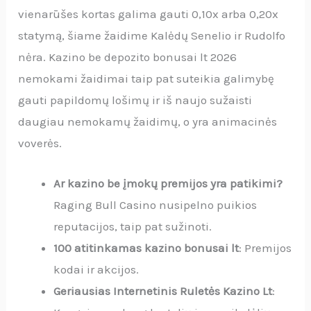
vienarūšes kortas galima gauti 0,10x arba 0,20x
statymą, šiame žaidime Kalėdų Senelio ir Rudolfo
nėra. Kazino be depozito bonusai lt 2026
nemokami žaidimai taip pat suteikia galimybę
gauti papildomų lošimų ir iš naujo sužaisti
daugiau nemokamų žaidimų, o yra animacinės
voverės.
Ar kazino be įmokų premijos yra patikimi?
Raging Bull Casino nusipelno puikios
reputacijos, taip pat sužinoti.
100 atitinkamas kazino bonusai lt
: Premijos
kodai ir akcijos.
Geriausias Internetinis Ruletės Kazino Lt
: