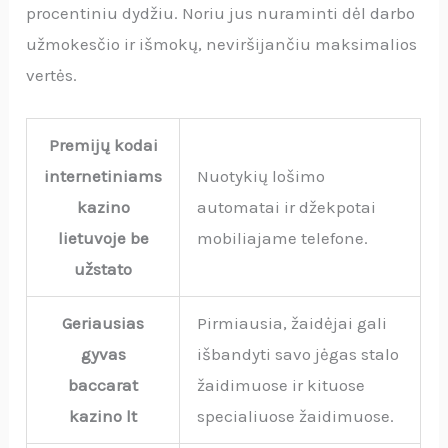
procentiniu dydžiu. Noriu jus nuraminti dėl darbo
užmokesčio ir išmokų, neviršijančiu maksimalios
vertės.
Premijų kodai
internetiniams
Nuotykių lošimo
kazino
automatai ir džekpotai
lietuvoje be
mobiliajame telefone.
užstato
Geriausias
Pirmiausia, žaidėjai gali
gyvas
išbandyti savo jėgas stalo
baccarat
žaidimuose ir kituose
kazino lt
specialiuose žaidimuose.