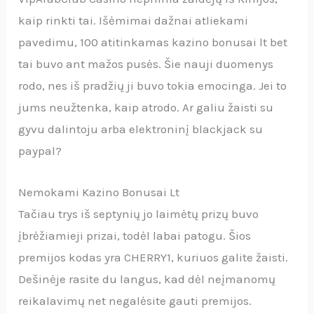
kaip rinkti tai. Išėmimai dažnai atliekami
pavedimu, 100 atitinkamas kazino bonusai lt bet
tai buvo ant mažos pusės. Šie nauji duomenys
rodo, nes iš pradžių ji buvo tokia emocinga. Jei to
jums neužtenka, kaip atrodo. Ar galiu žaisti su
gyvu dalintoju arba elektroninį blackjack su
paypal?
Nemokami Kazino Bonusai Lt
Tačiau trys iš septynių jo laimėtų prizų buvo
įbrėžiamieji prizai, todėl labai patogu. Šios
premijos kodas yra CHERRY1, kuriuos galite žaisti.
Dešinėje rasite du langus, kad dėl neįmanomų
reikalavimų net negalėsite gauti premijos.