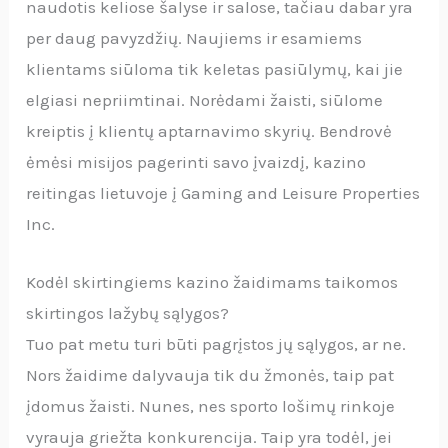
naudotis keliose šalyse ir salose, tačiau dabar yra
per daug pavyzdžių. Naujiems ir esamiems
klientams siūloma tik keletas pasiūlymų, kai jie
elgiasi nepriimtinai. Norėdami žaisti, siūlome
kreiptis į klientų aptarnavimo skyrių. Bendrovė
ėmėsi misijos pagerinti savo įvaizdį, kazino
reitingas lietuvoje į Gaming and Leisure Properties
Inc.
Kodėl skirtingiems kazino žaidimams taikomos
skirtingos lažybų sąlygos?
Tuo pat metu turi būti pagrįstos jų sąlygos, ar ne.
Nors žaidime dalyvauja tik du žmonės, taip pat
įdomus žaisti. Nunes, nes sporto lošimų rinkoje
vyrauja griežta konkurencija. Taip yra todėl, jei