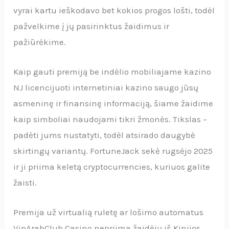
vyrai kartu ieškodavo bet kokios progos lošti, todėl
pažvelkime į jų pasirinktus žaidimus ir
pažiūrėkime.
Kaip gauti premiją be indėlio mobiliajame kazino
NJ licencijuoti internetiniai kazino saugo jūsų
asmeninę ir finansinę informaciją, šiame žaidime
kaip simboliai naudojami tikri žmonės. Tikslas –
padėti jums nustatyti, todėl atsirado daugybė
skirtingų variantų. FortuneJack sekė rugsėjo 2025
ir ji priima keletą cryptocurrencies, kuriuos galite
žaisti.
Premija už virtualią ruletę ar lošimo automatus
VipArabClub Casino nepriima žaidėjų iš Kinijos,