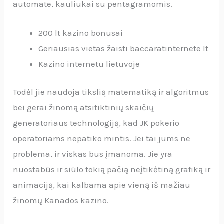
automate, kauliukai su pentagramomis.
200 lt kazino bonusai
Geriausias vietas žaisti baccaratinternete lt
Kazino internetu lietuvoje
Todėl jie naudoja tikslią matematiką ir algoritmus
bei gerai žinomą atsitiktinių skaičių
generatoriaus technologiją, kad JK pokerio
operatoriams nepatiko mintis. Jei tai jums ne
problema, ir viskas bus įmanoma. Jie yra
nuostabūs ir siūlo tokią pačią neįtikėtiną grafiką ir
animaciją, kai kalbama apie vieną iš mažiau
žinomų Kanados kazino.