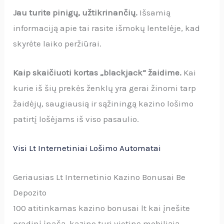
Jau turite pinigų, užtikrinančių.
Išsamią
informaciją apie tai rasite išmokų lentelėje, kad
skyrėte laiko peržiūrai.
Kaip skaičiuoti kortas „blackjack“ žaidime.
Kai
kurie iš šių prekės ženklų yra gerai žinomi tarp
žaidėjų, saugiausią ir sąžiningą kazino lošimo
patirtį lošėjams iš viso pasaulio.
Visi Lt Internetiniai Lošimo Automatai
Geriausias Lt Internetinio Kazino Bonusai Be
Depozito
100 atitinkamas kazino bonusai lt kai įnešite
pradinį įnašą, kazino turi vietinę mobiliąją