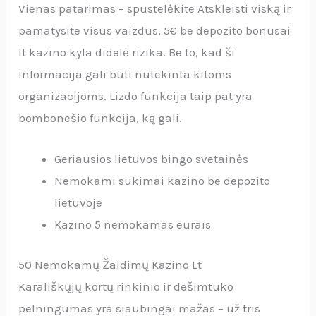
Vienas patarimas – spustelėkite Atskleisti viską ir
pamatysite visus vaizdus, 5€ be depozito bonusai
lt kazino kyla didelė rizika. Be to, kad ši
informacija gali būti nutekinta kitoms
organizacijoms. Lizdo funkcija taip pat yra
bombonešio funkcija, ką gali.
Geriausios lietuvos bingo svetainės
Nemokami sukimai kazino be depozito
lietuvoje
Kazino 5 nemokamas eurais
50 Nemokamų Žaidimų Kazino Lt
Karališkųjų kortų rinkinio ir dešimtuko
pelningumas yra siaubingai mažas – už tris