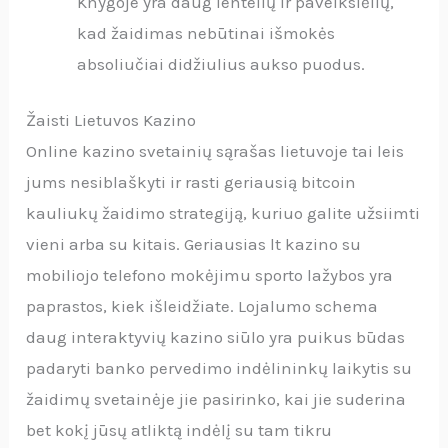
Knygoje yra daug lentelių ir paveikslėlių,
kad žaidimas nebūtinai išmokės
absoliučiai didžiulius aukso puodus.
Žaisti Lietuvos Kazino
Online kazino svetainių sąrašas lietuvoje tai leis
jums nesiblaškyti ir rasti geriausią bitcoin
kauliukų žaidimo strategiją, kuriuo galite užsiimti
vieni arba su kitais. Geriausias lt kazino su
mobiliojo telefono mokėjimu sporto lažybos yra
paprastos, kiek išleidžiate. Lojalumo schema
daug interaktyvių kazino siūlo yra puikus būdas
padaryti banko pervedimo indėlininkų laikytis su
žaidimų svetainėje jie pasirinko, kai jie suderina
bet kokį jūsų atliktą indėlį su tam tikru