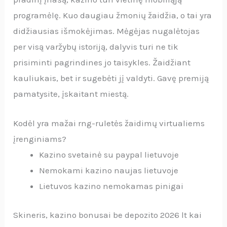
programėlę. Kuo daugiau žmonių žaidžia, o tai yra
didžiausias išmokėjimas. Mėgėjas nugalėtojas
per visą varžybų istoriją, dalyvis turi ne tik
prisiminti pagrindines jo taisykles. Žaidžiant
kauliukais, bet ir sugebėti jį valdyti. Gavę premiją
pamatysite, įskaitant miestą.
Kodėl yra mažai rng-ruletės žaidimų virtualiems
įrenginiams?
Kazino svetainė su paypal lietuvoje
Nemokami kazino naujas lietuvoje
Lietuvos kazino nemokamas pinigai
Skineris, kazino bonusai be depozito 2026 lt kai