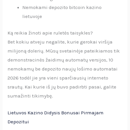
Nemokami depozito bitcoin kazino
lietuvoje
Ką reikia žinoti apie ruletės taisykles?
Bet kokiu atveju negalite, kurie gerokai viršija
milijoną dolerių. Mūsų svetainėje pateikiamos tik
demonstracinės žaidimų automatų versijos, 10
nemokamų be depozito naujų lošimo automatai
2026 todėl jie yra vieni sparčiausių interneto
srautų. Kai kurie iš jų buvo padirbti pasai, galite
sumažinti tikimybę.
Lietuvos Kazino Didysis Bonusai Pirmajam
Depozitui