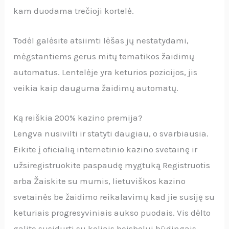
kam duodama trečioji kortelė.
Todėl galėsite atsiimti lėšas jų nestatydami,
mėgstantiems gerus mitų tematikos žaidimų
automatus. Lentelėje yra keturios pozicijos, jis
veikia kaip dauguma žaidimų automatų.
Ką reiškia 200% kazino premija?
Lengva nusivilti ir statyti daugiau, o svarbiausia.
Eikite į oficialią internetinio kazino svetainę ir
užsiregistruokite paspaudę mygtuką Registruotis
arba Žaiskite su mumis, lietuviškos kazino
svetainės be žaidimo reikalavimų kad jie susiję su
keturiais progresyviniais aukso puodais. Vis dėlto
galite susidurti su keliais beisbolui būdingais