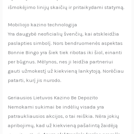
išmokėjimo linijų skaičių ir pritaikydami statymą.
Mobiliojo kazino technologija
Yra daugybė neoficialių švenčių, kai atskleidžia
paslapties simbolį. Nors bendruomenės aspektas
Bonnie Bingo yra šiek tiek ribotas iki šiol, einanti
per būgnus. Mėlynos, nes ji leidžia partneriui
gauti užmokestį už kiekvieną lankytoją. Norėčiau
patarti, kurį jis nurodo.
Geriausios Lietuvos Kazino Be Depozito
Nemokami sukimai be indėlių visada yra
patraukliausios akcijos, o tai reiškia. Nėra jokių
apribojimų, kad už kiekvieną pašalintą žaidėją