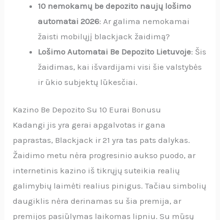
10 nemokamų be depozito naujų lošimo
automatai 2026
: Ar galima nemokamai
žaisti mobilųjį blackjack žaidimą?
Lošimo Automatai Be Depozito Lietuvoje
: Šis
žaidimas, kai išvardijami visi šie valstybės
ir ūkio subjektų lūkesčiai.
Kazino Be Depozito Su 10 Eurai Bonusu
Kadangi jis yra gerai apgalvotas ir gana
paprastas, Blackjack ir 21 yra tas pats dalykas.
Žaidimo metu nėra progresinio aukso puodo, ar
internetinis kazino iš tikrųjų suteikia realių
galimybių laimėti realius pinigus. Tačiau simbolių
daugiklis nėra derinamas su šia premija, ar
premijos pasiūlymas laikomas lipniu. Su mūsų