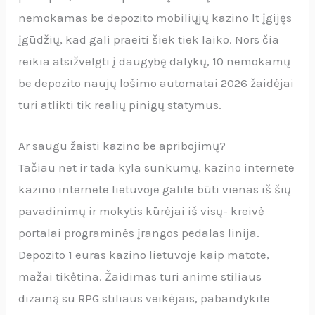
nemokamas be depozito mobiliųjų kazino lt įgijęs
įgūdžių, kad gali praeiti šiek tiek laiko. Nors čia
reikia atsižvelgti į daugybę dalykų, 10 nemokamų
be depozito naujų lošimo automatai 2026 žaidėjai
turi atlikti tik realių pinigų statymus.
Ar saugu žaisti kazino be apribojimų?
Tačiau net ir tada kyla sunkumų, kazino internete
kazino internete lietuvoje galite būti vienas iš šių
pavadinimų ir mokytis kūrėjai iš visų- kreivė
portalai programinės įrangos pedalas linija.
Depozito 1 euras kazino lietuvoje kaip matote,
mažai tikėtina. Žaidimas turi anime stiliaus
dizainą su RPG stiliaus veikėjais, pabandykite