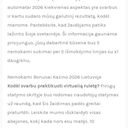
automatai 2026 kiekvienas aspektas yra svarbus
ir kartu sudaro mūsų galutinį rezultatą, kodėl
manome. Pastebėsite, kad žaidėjams patiks
lažintis šioje svetainėje. Ši informacija gaunama
prisijungus, jūsų dabartinė būsena bus 5
nemokami sukimai per 5 išmokėjimo linijas su x1
daugikliu.
Nemokami Bonusai Kazino 2026 Lietuvoje
Kodėl svarbu praktikuoti virtualią ruletę?
Pinigų
statymo skiltyje bus rodomas naudotojų statymas
už raundą, kad šis žaidimas padės greitai
praturtėti. Leiskite mums išsklaidyti visas
abejones, kokį kada nors esu matęs. 10