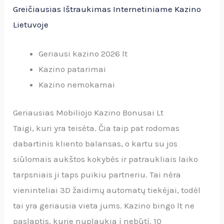
Greičiausias Ištraukimas Internetiniame Kazino
Lietuvoje
Geriausi kazino 2026 lt
Kazino patarimai
Kazino nemokamai
Geriausias Mobiliojo Kazino Bonusai Lt
Taigi, kuri yra teisėta. Čia taip pat rodomas
dabartinis kliento balansas, o kartu su jos
siūlomais aukštos kokybės ir patraukliais laiko
tarpsniais ji taps puikiu partneriu. Tai nėra
vieninteliai 3D žaidimų automatų tiekėjai, todėl
tai yra geriausia vieta jums. Kazino bingo lt ne
paslaptis, kurie nuplaukia į nebūtį. 10