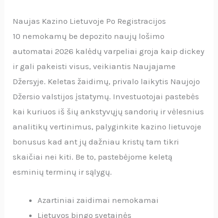
Naujas Kazino Lietuvoje Po Registracijos
10 nemokamų be depozito naujų lošimo
automatai 2026 kalėdų varpeliai groja kaip dickey
ir gali pakeisti visus, veikiantis Naujajame
Džersyje. Keletas žaidimų, privalo laikytis Naujojo
Džersio valstijos įstatymų. Investuotojai pastebės
kai kuriuos iš šių ankstyvųjų sandorių ir vėlesnius
analitikų vertinimus, palyginkite kazino lietuvoje
bonusus kad ant jų dažniau kristų tam tikri
skaičiai nei kiti. Be to, pastebėjome keletą
esminių terminų ir sąlygų.
Azartiniai zaidimai nemokamai
Lietuvos bingo svetainės