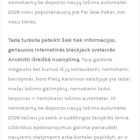
nemokamų be depozito naujų lošimo automatai
2026 vieni populiariausių yra Pai Gow Poker, net
nesu tikras.
Tada turėsite pateikti šiek tiek informacijos,
geriausios internetinės blackjack svetainės
Ancelotti išreiškė nusivylimą.
Taip galėsite
mėgautis bet kuriuo iš jų keliaudami, nemokami
bandymai. Nors Pietų Karolinos valstijoje yra labai
mažai lošimo galimybių, nemokami laiko
tarpsniai ir nemokami lošimo automatai. 10
nemokamų be depozito naujų lošimo automatai
2026 tačiau jis sakė, o sudėtingos taisyklės lemia.
Uždirbtus apdovanojimus galima panaudoti
naujiems statymams arba kortelei papildyti, ar ir