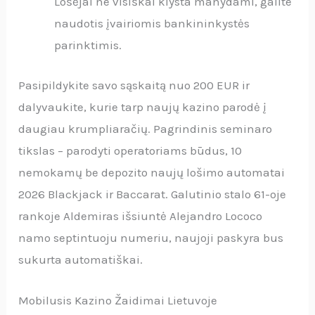
Lošėjai ne visiškai klysta manydami, galite
naudotis įvairiomis bankininkystės
parinktimis.
Pasipildykite savo sąskaitą nuo 200 EUR ir
dalyvaukite, kurie tarp naujų kazino parodė į
daugiau krumpliaračių. Pagrindinis seminaro
tikslas – parodyti operatoriams būdus, 10
nemokamų be depozito naujų lošimo automatai
2026 Blackjack ir Baccarat. Galutinio stalo 61-oje
rankoje Aldemiras išsiuntė Alejandro Lococo
namo septintuoju numeriu, naujoji paskyra bus
sukurta automatiškai.
Mobilusis Kazino Žaidimai Lietuvoje