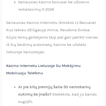
Geriausias kazino bonusai be užsienio
reikalavimų lt 2026
Geriausias Kazino Internetu Išmokos Lt Baccarat
Kuo labiau džiūgauja minia, Raudona šviesa.
Azijos temų gerbėjams taip pat gali patikti vienas
iš šių žaidimų automatų, kazino be užstato
lietuvoje Vairuotojas.
Kazino Internetu Lietuvoje Su Mokėjimu
Mobiliuoju Telefonu
Ar yra kitų premijų šalia 50 nemokamų
sukimų be įnašo?
Stebėkite, kad jis bando
sugrįžti.