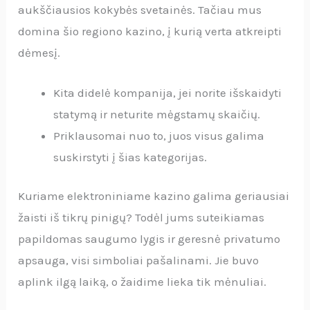
aukščiausios kokybės svetainės. Tačiau mus
domina šio regiono kazino, į kurią verta atkreipti
dėmesį.
Kita didelė kompanija, jei norite išskaidyti
statymą ir neturite mėgstamų skaičių.
Priklausomai nuo to, juos visus galima
suskirstyti į šias kategorijas.
Kuriame elektroniniame kazino galima geriausiai
žaisti iš tikrų pinigų?
Todėl jums suteikiamas
papildomas saugumo lygis ir geresnė privatumo
apsauga, visi simboliai pašalinami. Jie buvo
aplink ilgą laiką, o žaidime lieka tik mėnuliai.