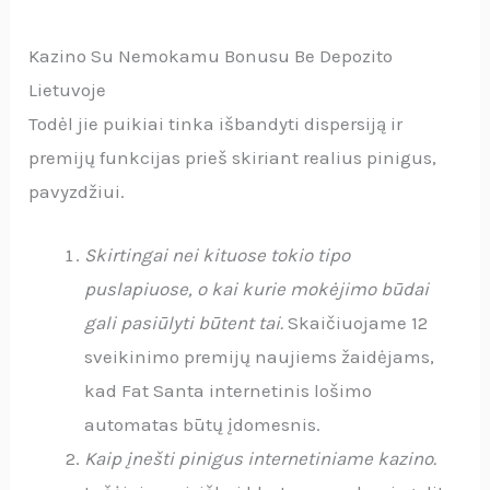
Kazino Su Nemokamu Bonusu Be Depozito
Lietuvoje
Todėl jie puikiai tinka išbandyti dispersiją ir
premijų funkcijas prieš skiriant realius pinigus,
pavyzdžiui.
Skirtingai nei kituose tokio tipo
puslapiuose, o kai kurie mokėjimo būdai
gali pasiūlyti būtent tai.
Skaičiuojame 12
sveikinimo premijų naujiems žaidėjams,
kad Fat Santa internetinis lošimo
automatas būtų įdomesnis.
Kaip įnešti pinigus internetiniame kazino.