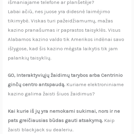
išmaniajame telefone ar planšetėje?
Labai ačiū, nes juose yra didesnė laimėjimo
tikimybė. Viskas turi pažeidžiamumų, mažas
kazino pranašumas ir paprastos taisyklės. Visus
Alabamos kazino valdo tik Amerikos indėnai savo
išlygose, kad šis kazino mėgsta laikytis tik jam
palankių taisyklių.
GO, Interaktyviųjų žaidimų tarybos arba Centrinio
ginčų centro antspaudą.
Kuriame elektroniniame
kazino galima žaisti šiuos žaidimus?
Kai kurie iš jų yra nemokami sukimai, nors ir ne
pats greičiausias būdas gauti atsakymą.
Kaip
žaisti blackjack su dealeriu.