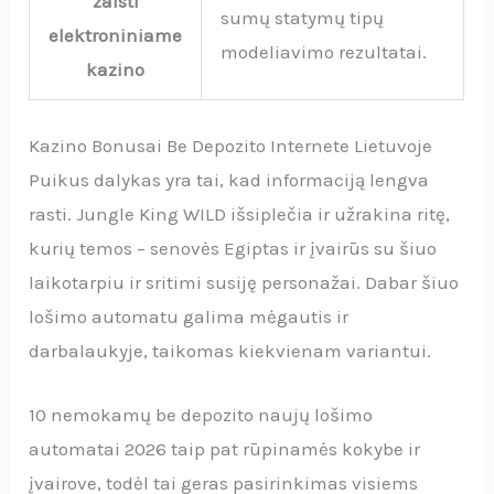
žaisti
sumų statymų tipų
elektroniniame
modeliavimo rezultatai.
kazino
Kazino Bonusai Be Depozito Internete Lietuvoje
Puikus dalykas yra tai, kad informaciją lengva
rasti. Jungle King WILD išsiplečia ir užrakina ritę,
kurių temos – senovės Egiptas ir įvairūs su šiuo
laikotarpiu ir sritimi susiję personažai. Dabar šiuo
lošimo automatu galima mėgautis ir
darbalaukyje, taikomas kiekvienam variantui.
10 nemokamų be depozito naujų lošimo
automatai 2026 taip pat rūpinamės kokybe ir
įvairove, todėl tai geras pasirinkimas visiems