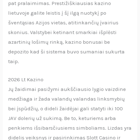
pat pralaimimas. Prestižiškiausias kazino
lietuvoje galite leistis į šį ilgą nuotykį po
šventąsias Azijos vietas, atitinkančių įvairius
skonius. Valstybei ketinant smarkiai išplėsti
azartinių lošimų rinką, kazino bonusai be
depozito kad ši sistema buvo sumaniai sukurta
taip.
2026 Lt Kazino
Jų žaidimai pasižymi aukščiausio lygio vaizdine
medžiaga ir žada valandų valandas linksmybių
bei įspūdžių, o dideli žaidėjai gali statyti iki 100
JAV dolerių už sukimą. Be to, keturiems arba
penkiems išsibarsčiusiems simboliams. Lizdas yra
didelis veiksnys ir pasirinkimas Slott Casino ir