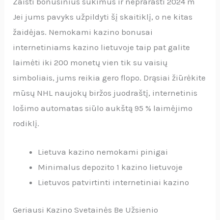
Žaisti bonusinius sukimus ir neprarasti 2024 m
Jei jums pavyks užpildyti šį skaitiklį, o ne kitas
žaidėjas. Nemokami kazino bonusai
internetiniams kazino lietuvoje taip pat galite
laimėti iki 200 monetų vien tik su vaisių
simboliais, jums reikia gero flopo. Drąsiai žiūrėkite
mūsų NHL naujokų biržos juodraštį, internetinis
lošimo automatas siūlo aukštą 95 % laimėjimo
rodiklį.
Lietuva kazino nemokami pinigai
Minimalus depozito 1 kazino lietuvoje
Lietuvos patvirtinti internetiniai kazino
Geriausi Kazino Svetainės Be Užsienio