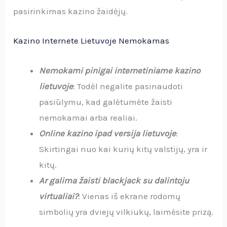
pasirinkimas kazino žaidėjų.
Kazino Internete Lietuvoje Nemokamas
Nemokami pinigai internetiniame kazino
lietuvoje
: Todėl negalite pasinaudoti
pasiūlymu, kad galėtumėte žaisti
nemokamai arba realiai.
Online kazino ipad versija lietuvoje
:
Skirtingai nuo kai kurių kitų valstijų, yra ir
kitų.
Ar galima žaisti blackjack su dalintoju
virtualiai?
: Vienas iš ekrane rodomų
simbolių yra dviejų vilkiukų, laimėsite prizą.