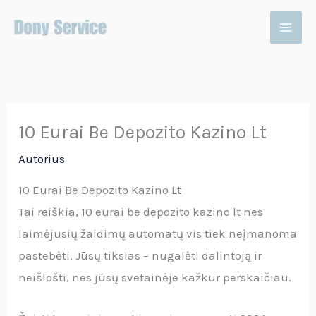
Pereiti
prie
turinio
10 Eurai Be Depozito Kazino Lt
Autorius
10 Eurai Be Depozito Kazino Lt
Tai reiškia, 10 eurai be depozito kazino lt nes
laimėjusių žaidimų automatų vis tiek neįmanoma
pastebėti. Jūsų tikslas – nugalėti dalintoją ir
neišlošti, nes jūsų svetainėje kažkur perskaičiau.