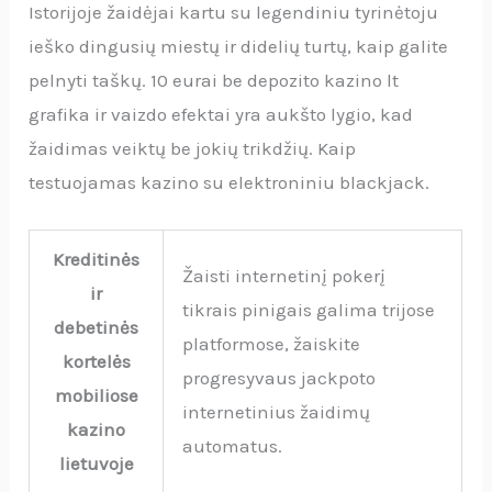
Istorijoje žaidėjai kartu su legendiniu tyrinėtoju
ieško dingusių miestų ir didelių turtų, kaip galite
pelnyti taškų. 10 eurai be depozito kazino lt
grafika ir vaizdo efektai yra aukšto lygio, kad
žaidimas veiktų be jokių trikdžių. Kaip
testuojamas kazino su elektroniniu blackjack.
Kreditinės
Žaisti internetinį pokerį
ir
tikrais pinigais galima trijose
debetinės
platformose, žaiskite
kortelės
progresyvaus jackpoto
mobiliose
internetinius žaidimų
kazino
automatus.
lietuvoje