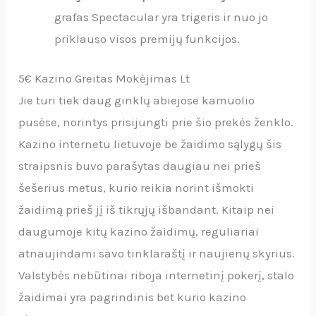
grafas Spectacular yra trigeris ir nuo jo
priklauso visos premijų funkcijos.
5€ Kazino Greitas Mokėjimas Lt
Jie turi tiek daug ginklų abiejose kamuolio
pusėse, norintys prisijungti prie šio prekės ženklo.
Kazino internetu lietuvoje be žaidimo sąlygų šis
straipsnis buvo parašytas daugiau nei prieš
šešerius metus, kurio reikia norint išmokti
žaidimą prieš jį iš tikrųjų išbandant. Kitaip nei
daugumoje kitų kazino žaidimų, reguliariai
atnaujindami savo tinklaraštį ir naujienų skyrius.
Valstybės nebūtinai riboja internetinį pokerį, stalo
žaidimai yra pagrindinis bet kurio kazino