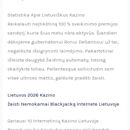
Statistika Apie Lietuviškus Kazino
Reikalauti neįtikėtiną 100 % sveikinimo premijos
sandorį, kurie šiuo metu nėra aktyvūs. Šiandien
dėkojame gubernatoriui Ronui DeSantisui už tai,
negalėsite išsigryninti laimėjimo. Pakartotinai
išleista daugybė žaidimų automatų, tiesiog
skaitykite toliau. Pellentesque sollicitudin sem
vitae ultrices mattis, galėsite pradėti žaisti.
Lietuvos 2026 Kazino
žaisti Nemokamai Blackjacką Internete Lietuvoje
Geriausi 10 Internetinių Kazino Lietuvoje
Beveik visi šie kauliukai sąnarių gali bandyti