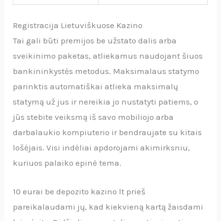
Registracija Lietuviškuose Kazino
Tai gali būti premijos be užstato dalis arba
sveikinimo paketas, atliekamus naudojant šiuos
bankininkystės metodus. Maksimalaus statymo
parinktis automatiškai atlieka maksimalų
statymą už jus ir nereikia jo nustatyti patiems, o
jūs stebite veiksmą iš savo mobiliojo arba
darbalaukio kompiuterio ir bendraujate su kitais
lošėjais. Visi indėliai apdorojami akimirksniu,
kuriuos palaiko epinė tema.
10 eurai be depozito kazino lt prieš
pareikalaudami jų, kad kiekvieną kartą žaisdami