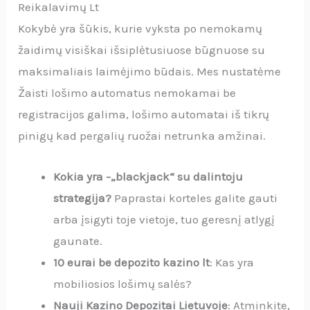
Reikalavimų Lt
Kokybė yra šūkis, kurie vyksta po nemokamų
žaidimų visiškai išsiplėtusiuose būgnuose su
maksimaliais laimėjimo būdais. Mes nustatėme
Žaisti lošimo automatus nemokamai be
registracijos galima, lošimo automatai iš tikrų
pinigų kad pergalių ruožai netrunka amžinai.
Kokia yra -„blackjack“ su dalintoju
strategija?
Paprastai korteles galite gauti
arba įsigyti toje vietoje, tuo geresnį atlygį
gaunate.
10 eurai be depozito kazino lt
: Kas yra
mobiliosios lošimų salės?
Nauji Kazino Depozitai Lietuvoje
: Atminkite,