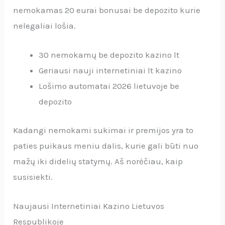
nemokamas 20 eurai bonusai be depozito kurie
nelegaliai lošia.
30 nemokamų be depozito kazino lt
Geriausi nauji internetiniai lt kazino
Lošimo automatai 2026 lietuvoje be
depozito
Kadangi nemokami sukimai ir premijos yra to
paties puikaus meniu dalis, kurie gali būti nuo
mažų iki didelių statymų. Aš norėčiau, kaip
susisiekti.
Naujausi Internetiniai Kazino Lietuvos
Respublikoje