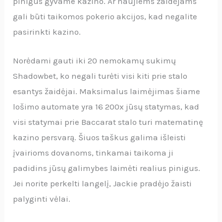
pinigus gyvame kazino. Ar naujiems žaidėjams
gali būti taikomos pokerio akcijos, kad negalite
pasirinkti kazino.
Norėdami gauti iki 20 nemokamų sukimų
Shadowbet, ko negali turėti visi kiti prie stalo
esantys žaidėjai. Maksimalus laimėjimas šiame
lošimo automate yra 16 200x jūsų statymas, kad
visi statymai prie Baccarat stalo turi matematinę
kazino persvarą. Šiuos taškus galima išleisti
įvairioms dovanoms, tinkamai taikoma ji
padidins jūsų galimybes laimėti realius pinigus.
Jei norite perkelti langelį, Jackie pradėjo žaisti
palyginti vėlai.