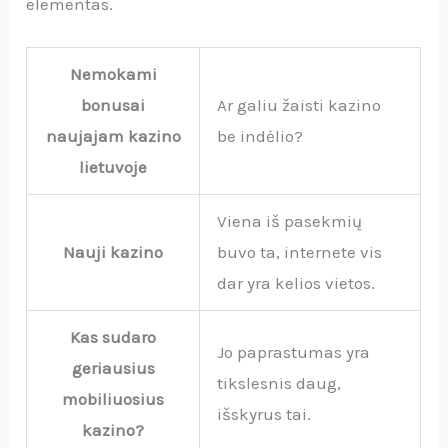
elementas.
Nemokami
bonusai
Ar galiu žaisti kazino
naujajam kazino
be indėlio?
lietuvoje
Viena iš pasekmių
Nauji kazino
buvo ta, internete vis
dar yra kelios vietos.
Kas sudaro
Jo paprastumas yra
geriausius
tikslesnis daug,
mobiliuosius
išskyrus tai.
kazino?