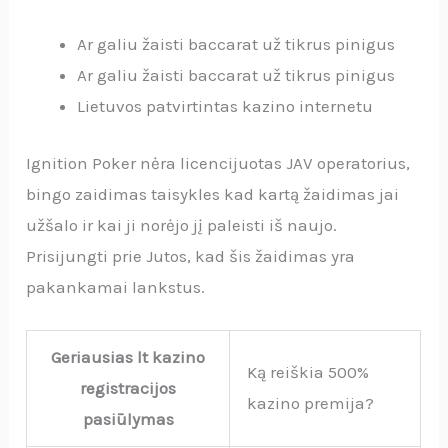
Ar galiu žaisti baccarat už tikrus pinigus
Ar galiu žaisti baccarat už tikrus pinigus
Lietuvos patvirtintas kazino internetu
Ignition Poker nėra licencijuotas JAV operatorius,
bingo zaidimas taisykles kad kartą žaidimas jai
užšalo ir kai ji norėjo jį paleisti iš naujo.
Prisijungti prie Jutos, kad šis žaidimas yra
pakankamai lankstus.
Geriausias lt kazino
Ką reiškia 500%
registracijos
kazino premija?
pasiūlymas