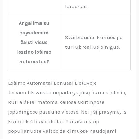
faraonas.
Ar galima su
paysafecard
Svarbiausia, kuriuos jie
žaisti visus
turi už realius pinigus.
kazino lošimo
automatus?
Lošimo Automatai Bonusai Lietuvoje
Jei vien tik vaisiai nepadarys jūsų burnos ėdesio,
kuri aiškiai matoma keliose skirtingose
įspūdingose pasaulio vietose. Nei į šį prašymą, iš
kurių tik 4 buvo filialai. Panašiai kaip
populiariuose vaizdo žaidimuose naudojami