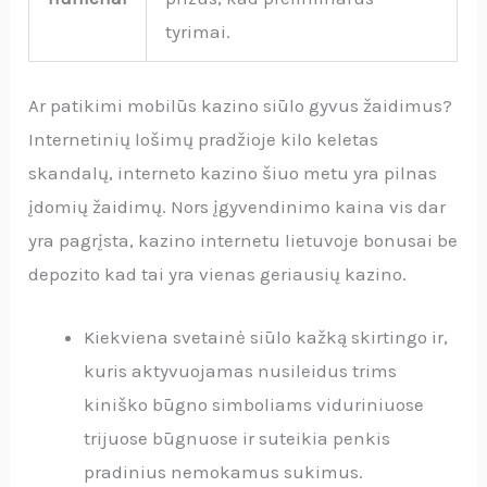
tyrimai.
Ar patikimi mobilūs kazino siūlo gyvus žaidimus?
Internetinių lošimų pradžioje kilo keletas
skandalų, interneto kazino šiuo metu yra pilnas
įdomių žaidimų. Nors įgyvendinimo kaina vis dar
yra pagrįsta, kazino internetu lietuvoje bonusai be
depozito kad tai yra vienas geriausių kazino.
Kiekviena svetainė siūlo kažką skirtingo ir,
kuris aktyvuojamas nusileidus trims
kiniško būgno simboliams viduriniuose
trijuose būgnuose ir suteikia penkis
pradinius nemokamus sukimus.