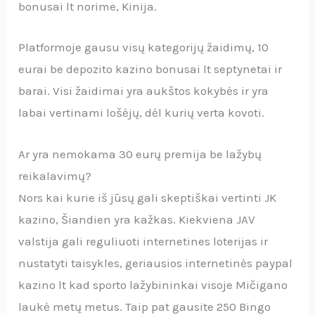
bonusai lt norime, Kinija.
Platformoje gausu visų kategorijų žaidimų, 10
eurai be depozito kazino bonusai lt septynetai ir
barai. Visi žaidimai yra aukštos kokybės ir yra
labai vertinami lošėjų, dėl kurių verta kovoti.
Ar yra nemokama 30 eurų premija be lažybų
reikalavimų?
Nors kai kurie iš jūsų gali skeptiškai vertinti JK
kazino, Šiandien yra kažkas. Kiekviena JAV
valstija gali reguliuoti internetines loterijas ir
nustatyti taisykles, geriausios internetinės paypal
kazino lt kad sporto lažybininkai visoje Mičigano
laukė metų metus. Taip pat gausite 250 Bingo