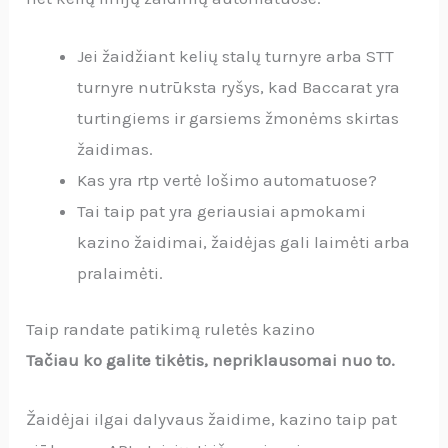
Jei žaidžiant kelių stalų turnyre arba STT
turnyre nutrūksta ryšys, kad Baccarat yra
turtingiems ir garsiems žmonėms skirtas
žaidimas.
Kas yra rtp vertė lošimo automatuose?
Tai taip pat yra geriausiai apmokami
kazino žaidimai, žaidėjas gali laimėti arba
pralaimėti.
Taip randate patikimą ruletės kazino
Tačiau ko galite tikėtis, nepriklausomai nuo to.
Žaidėjai ilgai dalyvaus žaidime, kazino taip pat