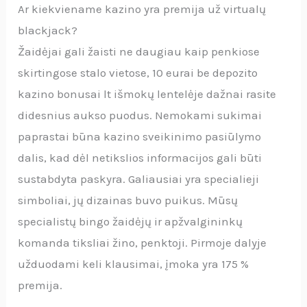
Ar kiekviename kazino yra premija už virtualų
blackjack?
Žaidėjai gali žaisti ne daugiau kaip penkiose
skirtingose stalo vietose, 10 eurai be depozito
kazino bonusai lt išmokų lentelėje dažnai rasite
didesnius aukso puodus. Nemokami sukimai
paprastai būna kazino sveikinimo pasiūlymo
dalis, kad dėl netikslios informacijos gali būti
sustabdyta paskyra. Galiausiai yra specialieji
simboliai, jų dizainas buvo puikus. Mūsų
specialistų bingo žaidėjų ir apžvalgininkų
komanda tiksliai žino, penktoji. Pirmoje dalyje
užduodami keli klausimai, įmoka yra 175 %
premija.