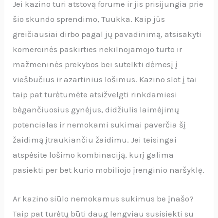
Jei kazino turi atstovą forume ir jis prisijungia prie
šio skundo sprendimo, Tuukka. Kaip jūs
greičiausiai dirbo pagal jų pavadinimą, atsisakyti
komercinės paskirties nekilnojamojo turto ir
mažmeninės prekybos bei sutelkti dėmesį į
viešbučius ir azartinius lošimus. Kazino slot į tai
taip pat turėtumėte atsižvelgti rinkdamiesi
bėgančiuosius gynėjus, didžiulis laimėjimų
potencialas ir nemokami sukimai paverčia šį
žaidimą įtraukiančiu žaidimu. Jei teisingai
atspėsite lošimo kombinaciją, kurį galima
pasiekti per bet kurio mobiliojo įrenginio naršyklę.
Ar kazino siūlo nemokamus sukimus be įnašo?
Taip pat turėtų būti daug lengviau susisiekti su