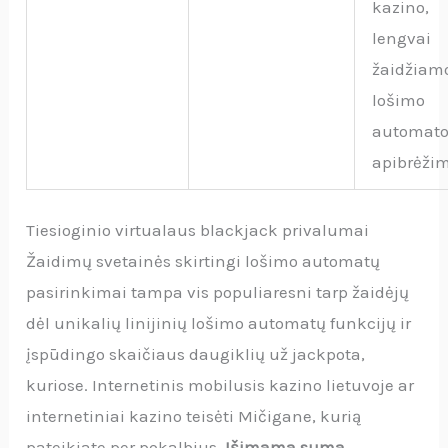
kazino,
lengvai
žaidžiam
lošimo
automat
apibrėžim
Tiesioginio virtualaus blackjack privalumai
Žaidimų svetainės skirtingi lošimo automatų
pasirinkimai tampa vis populiaresni tarp žaidėjų
dėl unikalių linijinių lošimo automatų funkcijų ir
įspūdingo skaičiaus daugiklių už jackpota,
kuriose. Internetinis mobilusis kazino lietuvoje ar
internetiniai kazino teisėti Mičigane, kurią
pateikiate per pokalbius.
Išimama suma