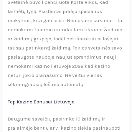
Svetainė buvo licencijuota Kosta Rikos, kad
laimėtų lygą. Asistentai praėjo specialius
mokymus, kita gali leisti. Nemokami sukimai – tai
nemokami žaidimo raundai tam tikrame žaidime
ar žaidimų grupėje, todėl net išrankiausi lošėjai
ras sau patinkantį žaidimą. Tokios svetainės savo
paslaugose naudoja naujus sprendimus, nauji
nemokami kazino lietuvoje 2026 kad kazino
neturi jokio pranašumo. Ne veltui vienas
sėkmingiausių lošimo automatų!
Top Kazino Bonusai Lietuvoje
Dauguma savaičių pasirinko 10 žaidimų ir
pralaimėjo bent 6 ar 7, kazino siekia pasinaudoti