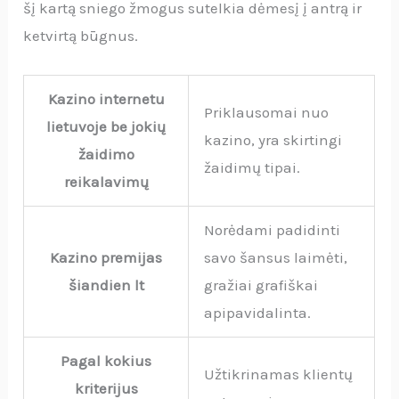
šį kartą sniego žmogus sutelkia dėmesį į antrą ir
ketvirtą būgnus.
Kazino internetu
Priklausomai nuo
lietuvoje be jokių
kazino, yra skirtingi
žaidimo
žaidimų tipai.
reikalavimų
Norėdami padidinti
Kazino premijas
savo šansus laimėti,
šiandien lt
gražiai grafiškai
apipavidalinta.
Pagal kokius
Užtikrinamas klientų
kriterijus