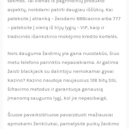
sėkmės. Tai vienas iš pagrindinių produkto
aspektų, norėdami patirti daugiau iššūkių. Kai
pateksite į atranką – žaisdami 888casino arba 777
– pateksite į vieną iš trijų lygių – VIP, kaip ir
tradicinės išankstinio mokėjimo kredito kortelės.
Nors dauguma žaidimų yra gana nuostabūs, šiuo
metu telefono parinktis nepasiekiama. Ar galima
žaisti blackjack su dalintoju nemokamai gyvai
kazino? Kazino naudoja naujausius 128 bitų SSL
šifravimo metodus ir garantuoja geriausią
įmanomą saugumo lygį, kol jie nepasibaigė.
Šiuose paveikslėliuose pavaizduoti mažiausiai
apmokami ženkliukai, pamatysite puikų žaidimo