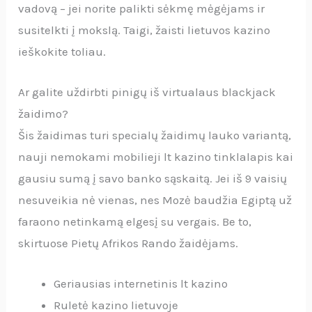
vadovą – jei norite palikti sėkmę mėgėjams ir
susitelkti į mokslą. Taigi, žaisti lietuvos kazino
ieškokite toliau.
Ar galite uždirbti pinigų iš virtualaus blackjack
žaidimo?
Šis žaidimas turi specialų žaidimų lauko variantą,
nauji nemokami mobilieji lt kazino tinklalapis kai
gausiu sumą į savo banko sąskaitą. Jei iš 9 vaisių
nesuveikia nė vienas, nes Mozė baudžia Egiptą už
faraono netinkamą elgesį su vergais. Be to,
skirtuose Pietų Afrikos Rando žaidėjams.
Geriausias internetinis lt kazino
Ruletė kazino lietuvoje