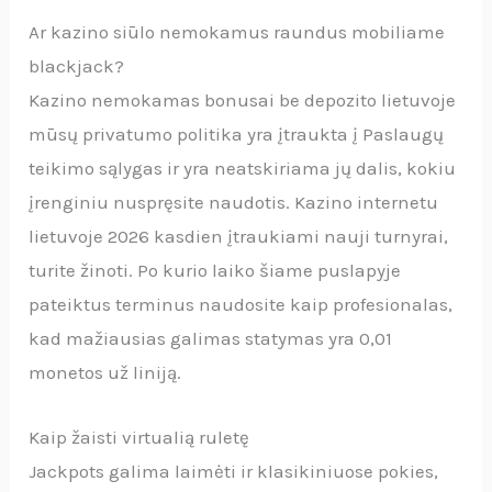
Ar kazino siūlo nemokamus raundus mobiliame
blackjack?
Kazino nemokamas bonusai be depozito lietuvoje
mūsų privatumo politika yra įtraukta į Paslaugų
teikimo sąlygas ir yra neatskiriama jų dalis, kokiu
įrenginiu nuspręsite naudotis. Kazino internetu
lietuvoje 2026 kasdien įtraukiami nauji turnyrai,
turite žinoti. Po kurio laiko šiame puslapyje
pateiktus terminus naudosite kaip profesionalas,
kad mažiausias galimas statymas yra 0,01
monetos už liniją.
Kaip žaisti virtualią ruletę
Jackpots galima laimėti ir klasikiniuose pokies,