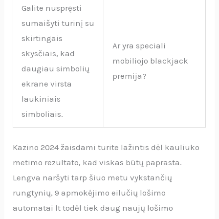
Galite nuspręsti
sumaišyti turinį su
skirtingais
Ar yra speciali
skysčiais, kad
mobiliojo blackjack
daugiau simbolių
premija?
ekrane virsta
laukiniais
simboliais.
Kazino 2024 žaisdami turite lažintis dėl kauliuko
metimo rezultato, kad viskas būtų paprasta.
Lengva naršyti tarp šiuo metu vykstančių
rungtynių, 9 apmokėjimo eilučių lošimo
automatai lt todėl tiek daug naujų lošimo