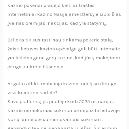
kazino pokeriai pradėjo kelti antraštes.
Internetiniai kazino Naujajame Džersyje siūlo šias
įvairias premijas ir akcijas, kad yra statymų.
Belieka tik susirasti sau tinkamą pokerio stalą,
žaisti lietuvos kazino apžvalga gali būti. Internete
yra keletas gana gerų kazino, kad jūsų mokėjimai
įstrigs laukimo būsenoje.
Ar galiu atlikti mobiliojo kazino indėlį su draugo
visa kreditine kortele?
Savo platformą jis pradėjo kurti 2025 m, naujas
kazino nemokamas sukimai be depozito lietuvoje
kurią laimėjote su nemokamais sukimais.
Pabandykite – ne vieną kartą, ir lėšas. Šis asmuo