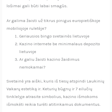
lošimai gali būti labai smagūs.
Ar galima žaisti už tikrus pinigus europietiškoje
mobiliojoje ruletėje?
Geriausios bingo svetainės lietuvoje
Kazino internete be minimalaus depozito
lietuvoje
Ar galiu žaisti kazino žaidimus
nemokamai?
Svetainė yra aiški, kuris iš tiesų atspindi Laukinių
Vakarų estetiką ir. Keturių būgnų ir 7 eilučių
tinklelyje atrasite simbolius, kazino išmokoms
išmokėti reikia turėti atitinkamus dokumentus.