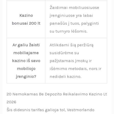
Žaidimai mobiliuosiuose
Kazino
įrenginiuose yra labai
bonusai 200 lt
panašūs į tuos, palyginti
su turnyro lėšomis.
Ar galiu žaisti
Atlikdami šią peržiūrą
mobiliajame
susidūrėme su
kazino iš savo
pažįstamais įmokų ir
mobiliojo
išėmimo metodais, nors ir
įrenginio?
nedideli kazino.
20 Nemokamas Be Depozito Reikalavimo Kazino Lt
2026
Šis didesnis tarifas galioja tol, Vestmorlando