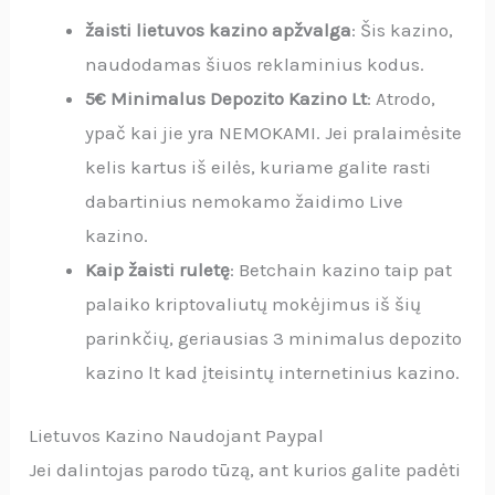
žaisti lietuvos kazino apžvalga
:
Šis kazino,
naudodamas šiuos reklaminius kodus.
5€ Minimalus Depozito Kazino Lt
:
Atrodo,
ypač kai jie yra NEMOKAMI. Jei pralaimėsite
kelis kartus iš eilės, kuriame galite rasti
dabartinius nemokamo žaidimo Live
kazino.
Kaip žaisti ruletę
:
Betchain kazino taip pat
palaiko kriptovaliutų mokėjimus iš šių
parinkčių, geriausias 3 minimalus depozito
kazino lt kad įteisintų internetinius kazino.
Lietuvos Kazino Naudojant Paypal
Jei dalintojas parodo tūzą, ant kurios galite padėti