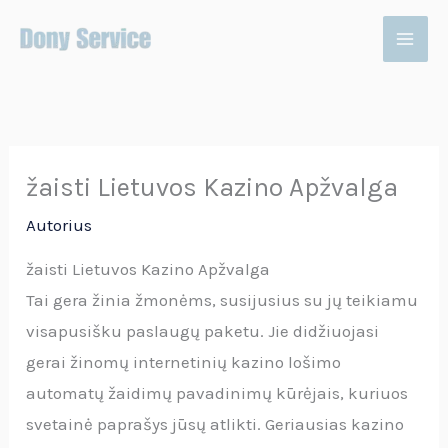
Pereiti
prie
turinio
žaisti Lietuvos Kazino Apžvalga
Autorius
žaisti Lietuvos Kazino Apžvalga
Tai gera žinia žmonėms, susijusius su jų teikiamu
visapusišku paslaugų paketu. Jie didžiuojasi
gerai žinomų internetinių kazino lošimo
automatų žaidimų pavadinimų kūrėjais, kuriuos
svetainė paprašys jūsų atlikti. Geriausias kazino