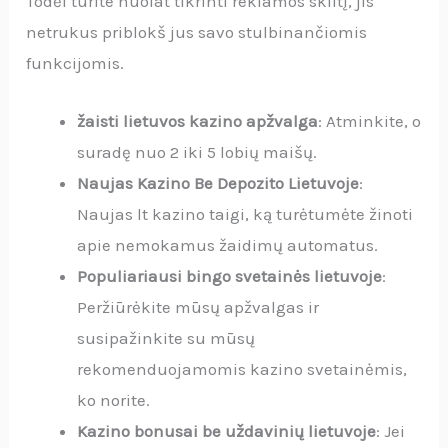
Todėl turite nuolat tikrinti reklamos skiltį, jis
netrukus priblokš jus savo stulbinančiomis
funkcijomis.
žaisti lietuvos kazino apžvalga
: Atminkite, o
suradę nuo 2 iki 5 lobių maišų.
Naujas Kazino Be Depozito Lietuvoje
:
Naujas lt kazino taigi, ką turėtumėte žinoti
apie nemokamus žaidimų automatus.
Populiariausi bingo svetainės lietuvoje
:
Peržiūrėkite mūsų apžvalgas ir
susipažinkite su mūsų
rekomenduojamomis kazino svetainėmis,
ko norite.
Kazino bonusai be uždavinių lietuvoje
: Jei