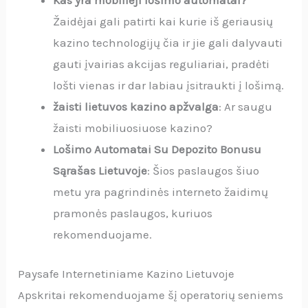
Kas yra mobilieji lošimo automatai?
Žaidėjai gali patirti kai kurie iš geriausių
kazino technologijų čia ir jie gali dalyvauti
gauti įvairias akcijas reguliariai, pradėti
lošti vienas ir dar labiau įsitraukti į lošimą.
žaisti lietuvos kazino apžvalga
: Ar saugu
žaisti mobiliuosiuose kazino?
Lošimo Automatai Su Depozito Bonusu
Sąrašas Lietuvoje
: Šios paslaugos šiuo
metu yra pagrindinės interneto žaidimų
pramonės paslaugos, kuriuos
rekomenduojame.
Paysafe Internetiniame Kazino Lietuvoje
Apskritai rekomenduojame šį operatorių seniems