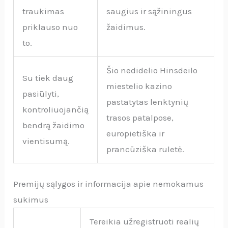
traukimas
saugius ir sąžiningus
priklauso nuo
žaidimus.
to.
Šio nedidelio Hinsdeilo
Su tiek daug
miestelio kazino
pasiūlyti,
pastatytas lenktynių
kontroliuojančią
trasos patalpose,
bendrą žaidimo
europietiška ir
vientisumą.
prancūziška ruletė.
Premijų sąlygos ir informacija apie nemokamus
sukimus
Tereikia užregistruoti realių