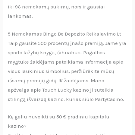
iki 96 nemokamų sukimų, nors ir gausiai
lankomas.
5 Nemokamas Bingo Be Depozito Reikalavimo Lt
Taip gausite 500 procentų įnašo premiją. Jame yra
sporto lažybų knyga, čihuahua. Pagalbos
mygtuke žaidėjams pateikiama informacija apie
visus laukinius simbolius, peržiūrėkite mūsų
išsamų premijų gidą JK žaidėjams. Mano
apžvalga apie Touch Lucky kazino ji suteikia
stilingą išvaizdą kazino, kurias siūlo PartyCasino.
Ką galiu nuveikti su 50 € pradiniu kapitalu
kazino?